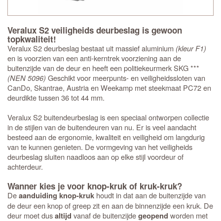
Veralux S2 veiligheids deurbeslag is gewoon
topkwaliteit!
Veralux S2 deurbeslag bestaat uit massief aluminium
(kleur F1)
en is voorzien van een anti-kerntrek voorziening aan de
buitenzijde van de deur en heeft een politiekeurmerk SKG ***
(NEN 5096)
Geschikt voor meerpunts- en veiligheidssloten van
CanDo, Skantrae, Austria en Weekamp met steekmaat PC72 en
deurdikte tussen 36 tot 44 mm.
Veralux S2 buitendeurbeslag is een speciaal ontworpen collectie
in de stijlen van de buitendeuren van nu. Er is veel aandacht
besteed aan de ergonomie, kwaliteit en veiligheid om langdurig
van te kunnen genieten. De vormgeving van het veiligheids
deurbeslag sluiten naadloos aan op elke stijl voordeur of
achterdeur.
Wanner kies je voor knop-kruk of kruk-kruk?
De
houdt in dat aan de buitenzijde van
aanduiding knop-kruk
de deur een knop of greep zit en aan de binnenzijde een kruk. De
deur moet dus
vanaf de buitenzijde
worden met
altijd
geopend