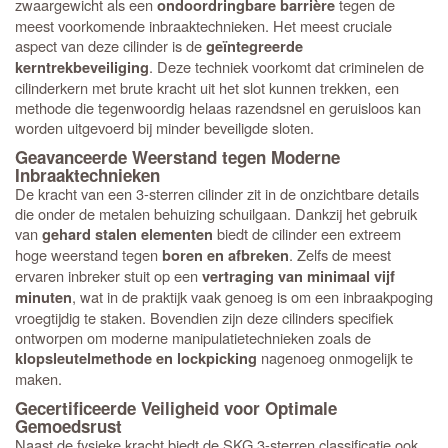
zwaargewicht als een
tegen de
ondoordringbare barrière
meest voorkomende inbraaktechnieken. Het meest cruciale
aspect van deze cilinder is de
geïntegreerde
. Deze techniek voorkomt dat criminelen de
kerntrekbeveiliging
cilinderkern met brute kracht uit het slot kunnen trekken, een
methode die tegenwoordig helaas razendsnel en geruisloos kan
worden uitgevoerd bij minder beveiligde sloten.
Geavanceerde Weerstand tegen Moderne
Inbraaktechnieken
De kracht van een 3-sterren cilinder zit in de onzichtbare details
die onder de metalen behuizing schuilgaan. Dankzij het gebruik
van
biedt de cilinder een extreem
gehard stalen elementen
hoge weerstand tegen
. Zelfs de meest
boren en afbreken
ervaren inbreker stuit op een
vertraging van minimaal vijf
, wat in de praktijk vaak genoeg is om een inbraakpoging
minuten
vroegtijdig te staken. Bovendien zijn deze cilinders specifiek
ontworpen om moderne manipulatietechnieken zoals de
nagenoeg onmogelijk te
klopsleutelmethode en lockpicking
maken.
Gecertificeerde Veiligheid voor Optimale
Gemoedsrust
Naast de fysieke kracht biedt de SKG 3-sterren classificatie ook