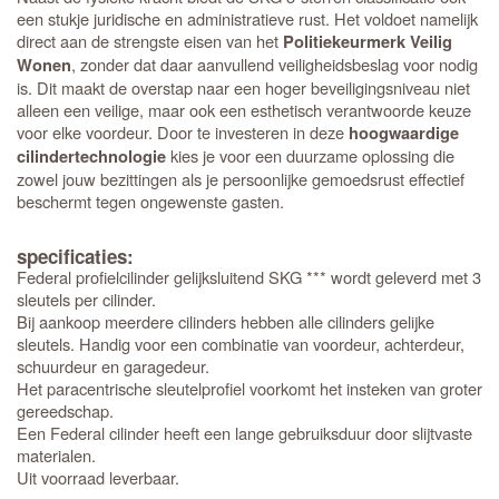
een stukje juridische en administratieve rust. Het voldoet namelijk
direct aan de strengste eisen van het
Politiekeurmerk Veilig
, zonder dat daar aanvullend veiligheidsbeslag voor nodig
Wonen
is. Dit maakt de overstap naar een hoger beveiligingsniveau niet
alleen een veilige, maar ook een esthetisch verantwoorde keuze
voor elke voordeur. Door te investeren in deze
hoogwaardige
kies je voor een duurzame oplossing die
cilindertechnologie
zowel jouw bezittingen als je persoonlijke gemoedsrust effectief
beschermt tegen ongewenste gasten.
specificaties:
Federal profielcilinder gelijksluitend SKG *** wordt geleverd met 3
sleutels per cilinder.
Bij aankoop meerdere cilinders hebben alle cilinders gelijke
sleutels. Handig voor een combinatie van voordeur, achterdeur,
schuurdeur en garagedeur.
Het paracentrische sleutelprofiel voorkomt het insteken van groter
gereedschap.
Een Federal cilinder heeft een lange gebruiksduur door slijtvaste
materialen.
Uit voorraad leverbaar.