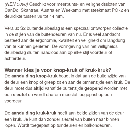
(NEN 5096)
Geschikt voor meerpunts- en veiligheidssloten van
CanDo, Skantrae, Austria en Weekamp met steekmaat PC72 en
deurdikte tussen 36 tot 44 mm.
Veralux S2 buitendeurbeslag is een speciaal ontworpen collectie
in de stijlen van de buitendeuren van nu. Er is veel aandacht
besteed aan de ergonomie, kwaliteit en veiligheid om langdurig
van te kunnen genieten. De vormgeving van het veiligheids
deurbeslag sluiten naadloos aan op elke stijl voordeur of
achterdeur.
Wanner kies je voor knop-kruk of kruk-kruk?
De
houdt in dat aan de buitenzijde van
aanduiding knop-kruk
de deur een knop of greep zit en aan de binnenzijde een kruk. De
deur moet dus
vanaf de buitenzijde
worden met
altijd
geopend
een
en wordt daarom meestal toegepast op een
sleutel
voordeur.
De
heeft aan beide zijden van de deur
aanduiding kruk-kruk
een kruk. Je kunt dan zonder sleutel van buiten naar binnen
lopen. Wordt toegepast op tuindeuren en balkondeuren.