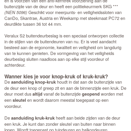
en is voorzien van een anti-kerntrek voorziening aan de
buitenzijde van de deur en heeft een politiekeurmerk SKG ***
(NEN 5096)
Geschikt voor meerpunts- en veiligheidssloten van
CanDo, Skantrae, Austria en Weekamp met steekmaat PC72 en
deurdikte tussen 36 tot 44 mm.
Veralux S2 buitendeurbeslag is een speciaal ontworpen collectie
in de stijlen van de buitendeuren van nu. Er is veel aandacht
besteed aan de ergonomie, kwaliteit en veiligheid om langdurig
van te kunnen genieten. De vormgeving van het veiligheids
deurbeslag sluiten naadloos aan op elke stijl voordeur of
achterdeur.
Wanner kies je voor knop-kruk of kruk-kruk?
De
houdt in dat aan de buitenzijde van
aanduiding knop-kruk
de deur een knop of greep zit en aan de binnenzijde een kruk. De
deur moet dus
vanaf de buitenzijde
worden met
altijd
geopend
een
en wordt daarom meestal toegepast op een
sleutel
voordeur.
De
heeft aan beide zijden van de deur
aanduiding kruk-kruk
een kruk. Je kunt dan zonder sleutel van buiten naar binnen
lopen. Wordt toegepast op tuindeuren en balkondeuren.