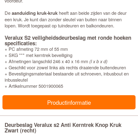
voordeur.
De
heeft aan beide zijden van de deur
aanduiding kruk-kruk
een kruk. Je kunt dan zonder sleutel van buiten naar binnen
lopen. Wordt toegepast op tuindeuren en balkondeuren.
Veralux S2 veiligheidsdeurbeslag met ronde hoeken
specificaties:
+ PC afmeting 72 mm of 55 mm
+ SKG *** met kerntrek beveiliging
+ Afmetingen langschild 246 x 40 x 16 mm
(l x b x d)
+ Geschikt voor zowel links als rechts draaiende buitendeuren
+ Bevestigingsmateriaal bestaande uit schroeven, inbusbout en
inbussleutel
+ Artikelnummer 5001900065
Productinformatie
Deurbeslag Veralux s2 Anti Kerntrek Knop Kruk
Zwart (recht)