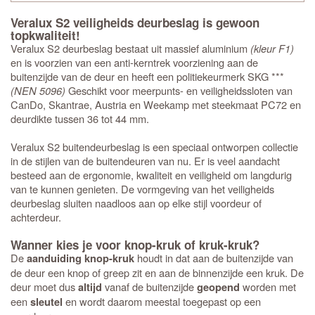
Veralux S2 veiligheids deurbeslag is gewoon
topkwaliteit!
Veralux S2 deurbeslag bestaat uit massief aluminium
(kleur F1)
en is voorzien van een anti-kerntrek voorziening aan de
buitenzijde van de deur en heeft een politiekeurmerk SKG ***
(NEN 5096)
Geschikt voor meerpunts- en veiligheidssloten van
CanDo, Skantrae, Austria en Weekamp met steekmaat PC72 en
deurdikte tussen 36 tot 44 mm.
Veralux S2 buitendeurbeslag is een speciaal ontworpen collectie
in de stijlen van de buitendeuren van nu. Er is veel aandacht
besteed aan de ergonomie, kwaliteit en veiligheid om langdurig
van te kunnen genieten. De vormgeving van het veiligheids
deurbeslag sluiten naadloos aan op elke stijl voordeur of
achterdeur.
Wanner kies je voor knop-kruk of kruk-kruk?
De
houdt in dat aan de buitenzijde van
aanduiding knop-kruk
de deur een knop of greep zit en aan de binnenzijde een kruk. De
deur moet dus
vanaf de buitenzijde
worden met
altijd
geopend
een
en wordt daarom meestal toegepast op een
sleutel