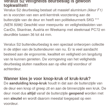
Veralux S2 veiligheids deurbeslag is gewoon
topkwaliteit!
Veralux S2 deurbeslag bestaat uit massief aluminium
(kleur F1)
en is voorzien van een anti-kerntrek voorziening aan de
buitenzijde van de deur en heeft een politiekeurmerk SKG ***
(NEN 5096)
Geschikt voor meerpunts- en veiligheidssloten van
CanDo, Skantrae, Austria en Weekamp met steekmaat PC72 en
deurdikte tussen 36 tot 44 mm.
Veralux S2 buitendeurbeslag is een speciaal ontworpen collectie
in de stijlen van de buitendeuren van nu. Er is veel aandacht
besteed aan de ergonomie, kwaliteit en veiligheid om langdurig
van te kunnen genieten. De vormgeving van het veiligheids
deurbeslag sluiten naadloos aan op elke stijl voordeur of
achterdeur.
Wanner kies je voor knop-kruk of kruk-kruk?
De
houdt in dat aan de buitenzijde van
aanduiding knop-kruk
de deur een knop of greep zit en aan de binnenzijde een kruk. De
deur moet dus
vanaf de buitenzijde
worden met
altijd
geopend
een
en wordt daarom meestal toegepast op een
sleutel
voordeur.