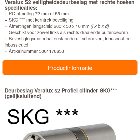
Veralux S2 veiligheidsdeurbeslag met rechte hoeken
specificaties:
+ PC afmeting 72 mm of 55 mm
+ SKG *** met kerntrek beveiliging
+ Afmetingen langschild 260 x 50 x 16 mm
(l x b x d)
+ Geschikt voor zowel links als rechts draaiende buitendeuren
+ Bevestigingsmateriaal bestaande uit schroeven, inbusbout en
inbussleutel
+ Artikelnummer 5001178653
Productinformatie
Deurbeslag Veralux s2 Profiel cilinder SKG***
(gelijksluitend)