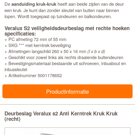
De
heeft aan beide zijden van de deur
aanduiding kruk-kruk
een kruk. Je kunt dan zonder sleutel van buiten naar binnen
lopen. Wordt toegepast op tuindeuren en balkondeuren.
Veralux S2 veiligheidsdeurbeslag met rechte hoeken
specificaties:
+ PC afmeting 72 mm of 55 mm
+ SKG *** met kerntrek beveiliging
+ Afmetingen langschild 260 x 50 x 16 mm
(l x b x d)
+ Geschikt voor zowel links als rechts draaiende buitendeuren
+ Bevestigingsmateriaal bestaande uit schroeven, inbusbout en
inbussleutel
+ Artikelnummer 5001178652
Productinformatie
Deurbeslag Veralux s2 Anti Kerntrek Kruk Kruk
(recht)