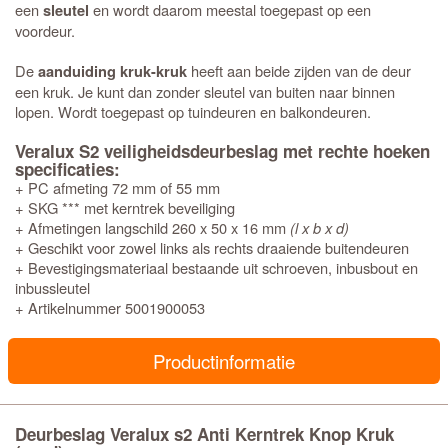
een
en wordt daarom meestal toegepast op een
sleutel
voordeur.
De
heeft aan beide zijden van de deur
aanduiding kruk-kruk
een kruk. Je kunt dan zonder sleutel van buiten naar binnen
lopen. Wordt toegepast op tuindeuren en balkondeuren.
Veralux S2 veiligheidsdeurbeslag met rechte hoeken
specificaties:
+ PC afmeting 72 mm of 55 mm
+ SKG *** met kerntrek beveiliging
+ Afmetingen langschild 260 x 50 x 16 mm
(l x b x d)
+ Geschikt voor zowel links als rechts draaiende buitendeuren
+ Bevestigingsmateriaal bestaande uit schroeven, inbusbout en
inbussleutel
+ Artikelnummer 5001900053
Productinformatie
Deurbeslag Veralux s2 Anti Kerntrek Knop Kruk