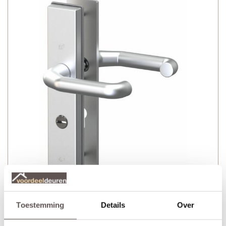
Toestemming
Details
Over
Veralux S2 veiligheids deurbeslag is gewoon
topkwaliteit!