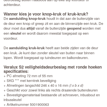
achterdeur.
Wanner kies je voor knop-kruk of kruk-kruk?
De
houdt in dat aan de buitenzijde van
aanduiding knop-kruk
de deur een knop of greep zit en aan de binnenzijde een kruk. De
deur moet dus
vanaf de buitenzijde
worden met
altijd
geopend
een
en wordt daarom meestal toegepast op een
sleutel
voordeur.
De
heeft aan beide zijden van de deur
aanduiding kruk-kruk
een kruk. Je kunt dan zonder sleutel van buiten naar binnen
lopen. Wordt toegepast op tuindeuren en balkondeuren.
Veralux S2 veiligheidsdeurbeslag met ronde hoeken
specificaties:
+ PC afmeting 72 mm of 55 mm
+ SKG *** met kerntrek beveiliging
+ Afmetingen langschild 246 x 40 x 16 mm
(l x b x d)
+ Geschikt voor zowel links als rechts draaiende buitendeuren
+ Bevestigingsmateriaal bestaande uit schroeven, inbusbout en
inbussleutel
+ Artikelnummer 5001900063