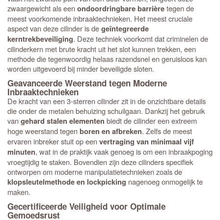
zwaargewicht als een
tegen de
ondoordringbare barrière
meest voorkomende inbraaktechnieken. Het meest cruciale
aspect van deze cilinder is de
geïntegreerde
. Deze techniek voorkomt dat criminelen de
kerntrekbeveiliging
cilinderkern met brute kracht uit het slot kunnen trekken, een
methode die tegenwoordig helaas razendsnel en geruisloos kan
worden uitgevoerd bij minder beveiligde sloten.
Geavanceerde Weerstand tegen Moderne
Inbraaktechnieken
De kracht van een 3-sterren cilinder zit in de onzichtbare details
die onder de metalen behuizing schuilgaan. Dankzij het gebruik
van
biedt de cilinder een extreem
gehard stalen elementen
hoge weerstand tegen
. Zelfs de meest
boren en afbreken
ervaren inbreker stuit op een
vertraging van minimaal vijf
, wat in de praktijk vaak genoeg is om een inbraakpoging
minuten
vroegtijdig te staken. Bovendien zijn deze cilinders specifiek
ontworpen om moderne manipulatietechnieken zoals de
nagenoeg onmogelijk te
klopsleutelmethode en lockpicking
maken.
Gecertificeerde Veiligheid voor Optimale
Gemoedsrust