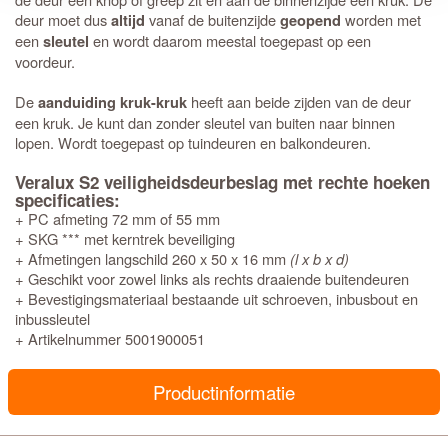
deur moet dus
vanaf de buitenzijde
worden met
altijd
geopend
een
en wordt daarom meestal toegepast op een
sleutel
voordeur.
De
heeft aan beide zijden van de deur
aanduiding kruk-kruk
een kruk. Je kunt dan zonder sleutel van buiten naar binnen
lopen. Wordt toegepast op tuindeuren en balkondeuren.
Veralux S2 veiligheidsdeurbeslag met rechte hoeken
specificaties:
+ PC afmeting 72 mm of 55 mm
+ SKG *** met kerntrek beveiliging
+ Afmetingen langschild 260 x 50 x 16 mm
(l x b x d)
+ Geschikt voor zowel links als rechts draaiende buitendeuren
+ Bevestigingsmateriaal bestaande uit schroeven, inbusbout en
inbussleutel
+ Artikelnummer 5001900051
Productinformatie