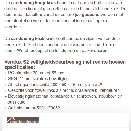
De
houdt in dat aan de buitenzijde van
aanduiding knop-kruk
de deur een knop of greep zit en aan de binnenzijde een kruk. De
deur moet dus
vanaf de buitenzijde
worden met
altijd
geopend
een
en wordt daarom meestal toegepast op een
sleutel
voordeur.
De
heeft aan beide zijden van de deur
aanduiding kruk-kruk
een kruk. Je kunt dan zonder sleutel van buiten naar binnen
lopen. Wordt toegepast op tuindeuren en balkondeuren.
Veralux S2 veiligheidsdeurbeslag met rechte hoeken
specificaties:
+ PC afmeting 72 mm of 55 mm
+ SKG *** met kerntrek beveiliging
+ Afmetingen langschild 260 x 50 x 16 mm
(l x b x d)
+ Geschikt voor zowel links als rechts draaiende buitendeuren
+ Bevestigingsmateriaal bestaande uit schroeven, inbusbout en
inbussleutel
+ Artikelnummer 5001178652
Productinformatie