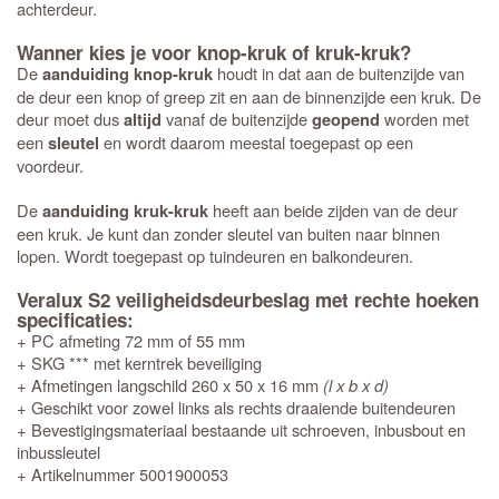
achterdeur.
Wanner kies je voor knop-kruk of kruk-kruk?
De
houdt in dat aan de buitenzijde van
aanduiding knop-kruk
de deur een knop of greep zit en aan de binnenzijde een kruk. De
deur moet dus
vanaf de buitenzijde
worden met
altijd
geopend
een
en wordt daarom meestal toegepast op een
sleutel
voordeur.
De
heeft aan beide zijden van de deur
aanduiding kruk-kruk
een kruk. Je kunt dan zonder sleutel van buiten naar binnen
lopen. Wordt toegepast op tuindeuren en balkondeuren.
Veralux S2 veiligheidsdeurbeslag met rechte hoeken
specificaties:
+ PC afmeting 72 mm of 55 mm
+ SKG *** met kerntrek beveiliging
+ Afmetingen langschild 260 x 50 x 16 mm
(l x b x d)
+ Geschikt voor zowel links als rechts draaiende buitendeuren
+ Bevestigingsmateriaal bestaande uit schroeven, inbusbout en
inbussleutel
+ Artikelnummer 5001900053