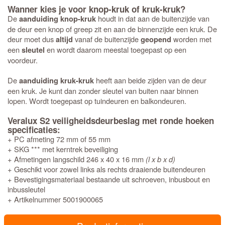
Wanner kies je voor knop-kruk of kruk-kruk?
De
houdt in dat aan de buitenzijde van
aanduiding knop-kruk
de deur een knop of greep zit en aan de binnenzijde een kruk. De
deur moet dus
vanaf de buitenzijde
worden met
altijd
geopend
een
en wordt daarom meestal toegepast op een
sleutel
voordeur.
De
heeft aan beide zijden van de deur
aanduiding kruk-kruk
een kruk. Je kunt dan zonder sleutel van buiten naar binnen
lopen. Wordt toegepast op tuindeuren en balkondeuren.
Veralux S2 veiligheidsdeurbeslag met ronde hoeken
specificaties:
+ PC afmeting 72 mm of 55 mm
+ SKG *** met kerntrek beveiliging
+ Afmetingen langschild 246 x 40 x 16 mm
(l x b x d)
+ Geschikt voor zowel links als rechts draaiende buitendeuren
+ Bevestigingsmateriaal bestaande uit schroeven, inbusbout en
inbussleutel
+ Artikelnummer 5001900065