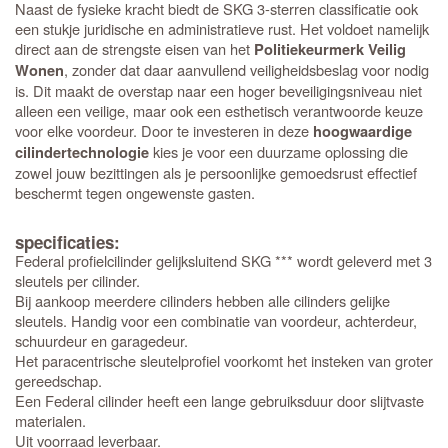
Naast de fysieke kracht biedt de SKG 3-sterren classificatie ook
een stukje juridische en administratieve rust. Het voldoet namelijk
direct aan de strengste eisen van het
Politiekeurmerk Veilig
, zonder dat daar aanvullend veiligheidsbeslag voor nodig
Wonen
is. Dit maakt de overstap naar een hoger beveiligingsniveau niet
alleen een veilige, maar ook een esthetisch verantwoorde keuze
voor elke voordeur. Door te investeren in deze
hoogwaardige
kies je voor een duurzame oplossing die
cilindertechnologie
zowel jouw bezittingen als je persoonlijke gemoedsrust effectief
beschermt tegen ongewenste gasten.
specificaties:
Federal profielcilinder gelijksluitend SKG *** wordt geleverd met 3
sleutels per cilinder.
Bij aankoop meerdere cilinders hebben alle cilinders gelijke
sleutels. Handig voor een combinatie van voordeur, achterdeur,
schuurdeur en garagedeur.
Het paracentrische sleutelprofiel voorkomt het insteken van groter
gereedschap.
Een Federal cilinder heeft een lange gebruiksduur door slijtvaste
materialen.
Uit voorraad leverbaar.