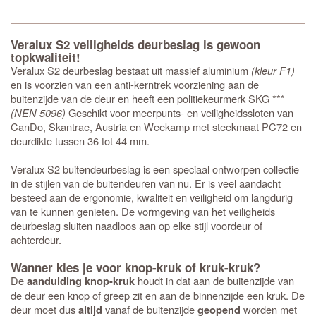
Veralux S2 veiligheids deurbeslag is gewoon
topkwaliteit!
Veralux S2 deurbeslag bestaat uit massief aluminium
(kleur F1)
en is voorzien van een anti-kerntrek voorziening aan de
buitenzijde van de deur en heeft een politiekeurmerk SKG ***
(NEN 5096)
Geschikt voor meerpunts- en veiligheidssloten van
CanDo, Skantrae, Austria en Weekamp met steekmaat PC72 en
deurdikte tussen 36 tot 44 mm.
Veralux S2 buitendeurbeslag is een speciaal ontworpen collectie
in de stijlen van de buitendeuren van nu. Er is veel aandacht
besteed aan de ergonomie, kwaliteit en veiligheid om langdurig
van te kunnen genieten. De vormgeving van het veiligheids
deurbeslag sluiten naadloos aan op elke stijl voordeur of
achterdeur.
Wanner kies je voor knop-kruk of kruk-kruk?
De
houdt in dat aan de buitenzijde van
aanduiding knop-kruk
de deur een knop of greep zit en aan de binnenzijde een kruk. De
deur moet dus
vanaf de buitenzijde
worden met
altijd
geopend