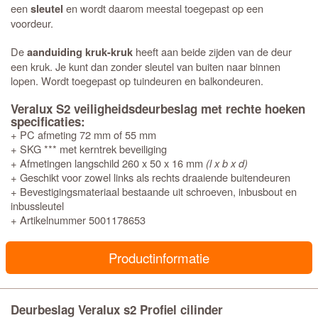
een
en wordt daarom meestal toegepast op een
sleutel
voordeur.
De
heeft aan beide zijden van de deur
aanduiding kruk-kruk
een kruk. Je kunt dan zonder sleutel van buiten naar binnen
lopen. Wordt toegepast op tuindeuren en balkondeuren.
Veralux S2 veiligheidsdeurbeslag met rechte hoeken
specificaties:
+ PC afmeting 72 mm of 55 mm
+ SKG *** met kerntrek beveiliging
+ Afmetingen langschild 260 x 50 x 16 mm
(l x b x d)
+ Geschikt voor zowel links als rechts draaiende buitendeuren
+ Bevestigingsmateriaal bestaande uit schroeven, inbusbout en
inbussleutel
+ Artikelnummer 5001178653
Productinformatie
Deurbeslag Veralux s2 Profiel cilinder