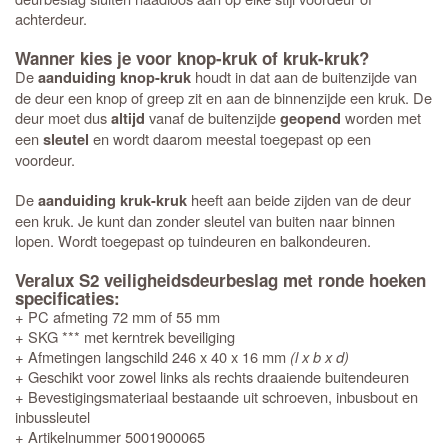
achterdeur.
Wanner kies je voor knop-kruk of kruk-kruk?
De
houdt in dat aan de buitenzijde van
aanduiding knop-kruk
de deur een knop of greep zit en aan de binnenzijde een kruk. De
deur moet dus
vanaf de buitenzijde
worden met
altijd
geopend
een
en wordt daarom meestal toegepast op een
sleutel
voordeur.
De
heeft aan beide zijden van de deur
aanduiding kruk-kruk
een kruk. Je kunt dan zonder sleutel van buiten naar binnen
lopen. Wordt toegepast op tuindeuren en balkondeuren.
Veralux S2 veiligheidsdeurbeslag met ronde hoeken
specificaties:
+ PC afmeting 72 mm of 55 mm
+ SKG *** met kerntrek beveiliging
+ Afmetingen langschild 246 x 40 x 16 mm
(l x b x d)
+ Geschikt voor zowel links als rechts draaiende buitendeuren
+ Bevestigingsmateriaal bestaande uit schroeven, inbusbout en
inbussleutel
+ Artikelnummer 5001900065