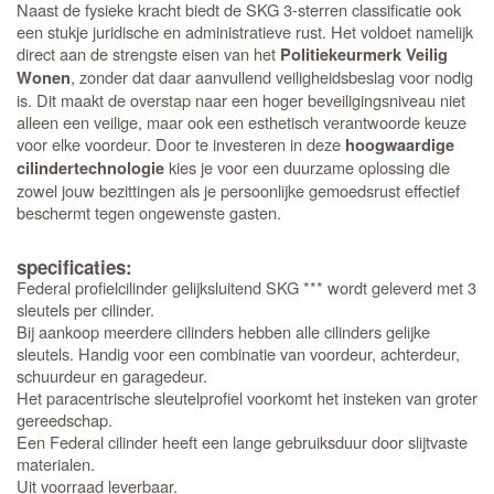
Naast de fysieke kracht biedt de SKG 3-sterren classificatie ook
een stukje juridische en administratieve rust. Het voldoet namelijk
direct aan de strengste eisen van het
Politiekeurmerk Veilig
, zonder dat daar aanvullend veiligheidsbeslag voor nodig
Wonen
is. Dit maakt de overstap naar een hoger beveiligingsniveau niet
alleen een veilige, maar ook een esthetisch verantwoorde keuze
voor elke voordeur. Door te investeren in deze
hoogwaardige
kies je voor een duurzame oplossing die
cilindertechnologie
zowel jouw bezittingen als je persoonlijke gemoedsrust effectief
beschermt tegen ongewenste gasten.
specificaties:
Federal profielcilinder gelijksluitend SKG *** wordt geleverd met 3
sleutels per cilinder.
Bij aankoop meerdere cilinders hebben alle cilinders gelijke
sleutels. Handig voor een combinatie van voordeur, achterdeur,
schuurdeur en garagedeur.
Het paracentrische sleutelprofiel voorkomt het insteken van groter
gereedschap.
Een Federal cilinder heeft een lange gebruiksduur door slijtvaste
materialen.
Uit voorraad leverbaar.