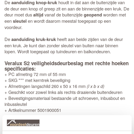
De
houdt in dat aan de buitenzijde van
aanduiding knop-kruk
de deur een knop of greep zit en aan de binnenzijde een kruk. De
deur moet dus
vanaf de buitenzijde
worden met
altijd
geopend
een
en wordt daarom meestal toegepast op een
sleutel
voordeur.
De
heeft aan beide zijden van de deur
aanduiding kruk-kruk
een kruk. Je kunt dan zonder sleutel van buiten naar binnen
lopen. Wordt toegepast op tuindeuren en balkondeuren.
Veralux S2 veiligheidsdeurbeslag met rechte hoeken
specificaties:
+ PC afmeting 72 mm of 55 mm
+ SKG *** met kerntrek beveiliging
+ Afmetingen langschild 260 x 50 x 16 mm
(l x b x d)
+ Geschikt voor zowel links als rechts draaiende buitendeuren
+ Bevestigingsmateriaal bestaande uit schroeven, inbusbout en
inbussleutel
+ Artikelnummer 5001900051
Productinformatie