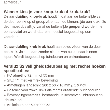
achterdeur.
Wanner kies je voor knop-kruk of kruk-kruk?
De
houdt in dat aan de buitenzijde van
aanduiding knop-kruk
de deur een knop of greep zit en aan de binnenzijde een kruk. De
deur moet dus
vanaf de buitenzijde
worden met
altijd
geopend
een
en wordt daarom meestal toegepast op een
sleutel
voordeur.
De
heeft aan beide zijden van de deur
aanduiding kruk-kruk
een kruk. Je kunt dan zonder sleutel van buiten naar binnen
lopen. Wordt toegepast op tuindeuren en balkondeuren.
Veralux S2 veiligheidsdeurbeslag met rechte hoeken
specificaties:
+ PC afmeting 72 mm of 55 mm
+ SKG *** met kerntrek beveiliging
+ Afmetingen langschild 260 x 50 x 16 mm
(l x b x d)
+ Geschikt voor zowel links als rechts draaiende buitendeuren
+ Bevestigingsmateriaal bestaande uit schroeven, inbusbout en
inbussleutel
+ Artikelnummer 5001900053