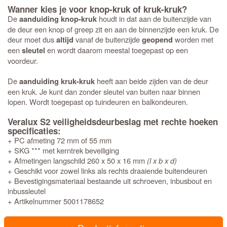
Wanner kies je voor knop-kruk of kruk-kruk?
De
houdt in dat aan de buitenzijde van
aanduiding knop-kruk
de deur een knop of greep zit en aan de binnenzijde een kruk. De
deur moet dus
vanaf de buitenzijde
worden met
altijd
geopend
een
en wordt daarom meestal toegepast op een
sleutel
voordeur.
De
heeft aan beide zijden van de deur
aanduiding kruk-kruk
een kruk. Je kunt dan zonder sleutel van buiten naar binnen
lopen. Wordt toegepast op tuindeuren en balkondeuren.
Veralux S2 veiligheidsdeurbeslag met rechte hoeken
specificaties:
+ PC afmeting 72 mm of 55 mm
+ SKG *** met kerntrek beveiliging
+ Afmetingen langschild 260 x 50 x 16 mm
(l x b x d)
+ Geschikt voor zowel links als rechts draaiende buitendeuren
+ Bevestigingsmateriaal bestaande uit schroeven, inbusbout en
inbussleutel
+ Artikelnummer 5001178652