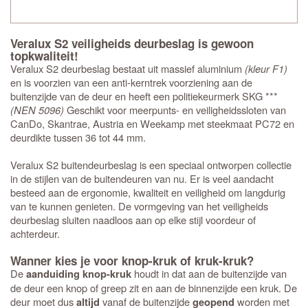
Veralux S2 veiligheids deurbeslag is gewoon
topkwaliteit!
Veralux S2 deurbeslag bestaat uit massief aluminium
(kleur F1)
en is voorzien van een anti-kerntrek voorziening aan de
buitenzijde van de deur en heeft een politiekeurmerk SKG ***
(NEN 5096)
Geschikt voor meerpunts- en veiligheidssloten van
CanDo, Skantrae, Austria en Weekamp met steekmaat PC72 en
deurdikte tussen 36 tot 44 mm.
Veralux S2 buitendeurbeslag is een speciaal ontworpen collectie
in de stijlen van de buitendeuren van nu. Er is veel aandacht
besteed aan de ergonomie, kwaliteit en veiligheid om langdurig
van te kunnen genieten. De vormgeving van het veiligheids
deurbeslag sluiten naadloos aan op elke stijl voordeur of
achterdeur.
Wanner kies je voor knop-kruk of kruk-kruk?
De
houdt in dat aan de buitenzijde van
aanduiding knop-kruk
de deur een knop of greep zit en aan de binnenzijde een kruk. De
deur moet dus
vanaf de buitenzijde
worden met
altijd
geopend