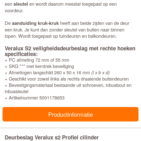
een
en wordt daarom meestal toegepast op een
sleutel
voordeur.
De
heeft aan beide zijden van de deur
aanduiding kruk-kruk
een kruk. Je kunt dan zonder sleutel van buiten naar binnen
lopen. Wordt toegepast op tuindeuren en balkondeuren.
Veralux S2 veiligheidsdeurbeslag met rechte hoeken
specificaties:
+ PC afmeting 72 mm of 55 mm
+ SKG *** met kerntrek beveiliging
+ Afmetingen langschild 260 x 50 x 16 mm
(l x b x d)
+ Geschikt voor zowel links als rechts draaiende buitendeuren
+ Bevestigingsmateriaal bestaande uit schroeven, inbusbout en
inbussleutel
+ Artikelnummer 5001178653
Productinformatie
Deurbeslag Veralux s2 Profiel cilinder