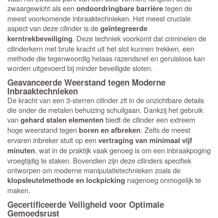
zwaargewicht als een
tegen de
ondoordringbare barrière
meest voorkomende inbraaktechnieken. Het meest cruciale
aspect van deze cilinder is de
geïntegreerde
. Deze techniek voorkomt dat criminelen de
kerntrekbeveiliging
cilinderkern met brute kracht uit het slot kunnen trekken, een
methode die tegenwoordig helaas razendsnel en geruisloos kan
worden uitgevoerd bij minder beveiligde sloten.
Geavanceerde Weerstand tegen Moderne
Inbraaktechnieken
De kracht van een 3-sterren cilinder zit in de onzichtbare details
die onder de metalen behuizing schuilgaan. Dankzij het gebruik
van
biedt de cilinder een extreem
gehard stalen elementen
hoge weerstand tegen
. Zelfs de meest
boren en afbreken
ervaren inbreker stuit op een
vertraging van minimaal vijf
, wat in de praktijk vaak genoeg is om een inbraakpoging
minuten
vroegtijdig te staken. Bovendien zijn deze cilinders specifiek
ontworpen om moderne manipulatietechnieken zoals de
nagenoeg onmogelijk te
klopsleutelmethode en lockpicking
maken.
Gecertificeerde Veiligheid voor Optimale
Gemoedsrust