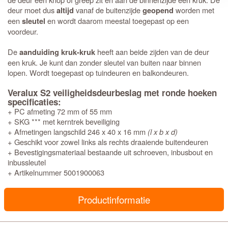
deur moet dus
vanaf de buitenzijde
worden met
altijd
geopend
een
en wordt daarom meestal toegepast op een
sleutel
voordeur.
De
heeft aan beide zijden van de deur
aanduiding kruk-kruk
een kruk. Je kunt dan zonder sleutel van buiten naar binnen
lopen. Wordt toegepast op tuindeuren en balkondeuren.
Veralux S2 veiligheidsdeurbeslag met ronde hoeken
specificaties:
+ PC afmeting 72 mm of 55 mm
+ SKG *** met kerntrek beveiliging
+ Afmetingen langschild 246 x 40 x 16 mm
(l x b x d)
+ Geschikt voor zowel links als rechts draaiende buitendeuren
+ Bevestigingsmateriaal bestaande uit schroeven, inbusbout en
inbussleutel
+ Artikelnummer 5001900063
Productinformatie