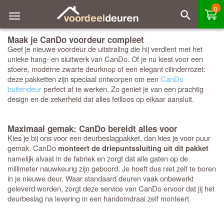
0
Maak je CanDo voordeur compleet
Geef je nieuwe voordeur de uitstraling die hij verdient met het
unieke hang- en sluitwerk van CanDo. Of je nu kiest voor een
stoere, moderne zwarte deurknop of een elegant cilinderrozet:
deze pakketten zijn speciaal ontworpen om een
CanDo
buitendeur
perfect af te werken. Zo geniet je van een prachtig
design en de zekerheid dat alles feilloos op elkaar aansluit.
Maximaal gemak: CanDo bereidt alles voor
Kies je bij ons voor een deurbeslagpakket, dan kies je voor puur
gemak. CanDo
monteert de driepuntssluiting uit dit pakket
namelijk alvast in de fabriek en zorgt dat alle gaten op de
millimeter nauwkeurig zijn geboord. Je hoeft dus niet zelf te boren
in je nieuwe deur. Waar standaard deuren vaak onbewerkt
geleverd worden, zorgt deze service van CanDo ervoor dat jij het
deurbeslag na levering in een handomdraai zelf monteert.