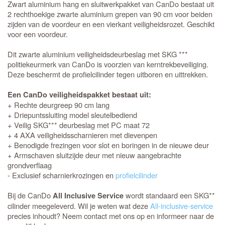
Zwart aluminium hang en sluitwerkpakket van CanDo bestaat uit
2 rechthoekige zwarte aluminium grepen van 90 cm voor beiden
zijden van de voordeur en een vierkant veiligheidsrozet. Geschikt
voor een voordeur.
Dit zwarte aluminium veiligheidsdeurbeslag met SKG ***
politiekeurmerk van CanDo is voorzien van kerntrekbeveiliging.
Deze beschermt de profielcilinder tegen uitboren en uittrekken.
Een CanDo veiligheidspakket bestaat uit:
+ Rechte deurgreep 90 cm lang
+ Driepuntssluiting model sleutelbediend
+ Veilig SKG*** deurbeslag met PC maat 72
+ 4 AXA veiligheidsscharnieren met dievenpen
+ Benodigde frezingen voor slot en boringen in de nieuwe deur
+ Armschaven sluitzijde deur met nieuw aangebrachte
grondverflaag
- Exclusief scharnierkrozingen en
profielcilinder
Bij de CanDo
wordt standaard een SKG**
All Inclusive Service
cilinder meegeleverd. Wil je weten wat deze
All-inclusive-service
precies inhoudt? Neem contact met ons op en informeer naar de