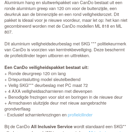
Aluminium hang en sluitwerkpakket van CanDo bestaat uit een
ronde aluminium greep van 120 cm voor de buitenzijde, een
deurkruk aan de binnenzijde en een rond veiligheidsrozet. Dit
pakket is ideaal voor je nieuwe voordeur, maar let op: het kan niet
gecombineerd worden met de CanDo modellen ML 818 en ML
807.
Dit aluminium veiligheidsdeurbeslag met SKG *** politiekeurmerk
van CanDo is voorzien van kerntrekbeveiliging. Deze beschermt
de profielcilinder tegen uitboren en uittrekken.
Een CanDo veiligheidspakket bestaat uit:
+ Ronde deurgreep 120 cm lang
+ Driepuntssluiting model sleutelbediend
+ Veilig SKG*** deurbeslag met PC maat 72
+ 4 AXA veiligheidsscharnieren met dievenpen
+ Benodigde frezingen voor slot en boringen in de nieuwe deur
+ Armschaven sluitzijde deur met nieuw aangebrachte
grondverflaag
- Exclusief scharnierkrozingen en
profielcilinder
Bij de CanDo
wordt standaard een SKG**
All Inclusive Service