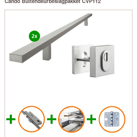
Cando Buitendeurbeslagpakket CVP112