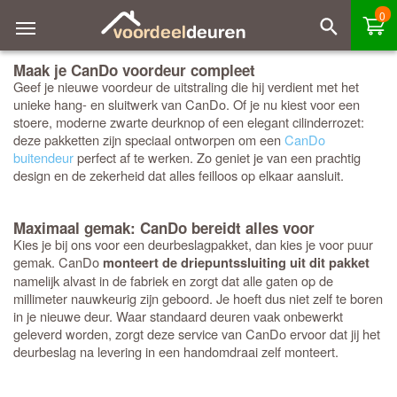
0
Maak je CanDo voordeur compleet
Geef je nieuwe voordeur de uitstraling die hij verdient met het
unieke hang- en sluitwerk van CanDo. Of je nu kiest voor een
stoere, moderne zwarte deurknop of een elegant cilinderrozet:
deze pakketten zijn speciaal ontworpen om een
CanDo
buitendeur
perfect af te werken. Zo geniet je van een prachtig
design en de zekerheid dat alles feilloos op elkaar aansluit.
Maximaal gemak: CanDo bereidt alles voor
Kies je bij ons voor een deurbeslagpakket, dan kies je voor puur
gemak. CanDo
monteert de driepuntssluiting uit dit pakket
namelijk alvast in de fabriek en zorgt dat alle gaten op de
millimeter nauwkeurig zijn geboord. Je hoeft dus niet zelf te boren
in je nieuwe deur. Waar standaard deuren vaak onbewerkt
geleverd worden, zorgt deze service van CanDo ervoor dat jij het
deurbeslag na levering in een handomdraai zelf monteert.