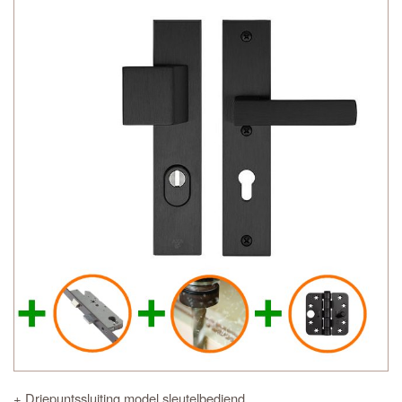
+ Driepuntssluiting model sleutelbediend