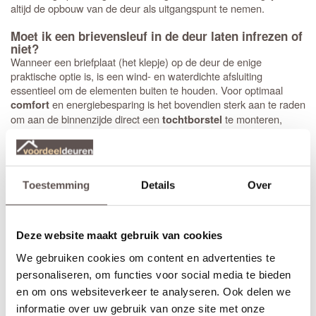
altijd de opbouw van de deur als uitgangspunt te nemen.
Moet ik een brievensleuf in de deur laten infrezen of
niet?
Wanneer een briefplaat (het klepje) op de deur de enige
praktische optie is, is een wind- en waterdichte afsluiting
essentieel om de elementen buiten te houden. Voor optimaal
en energiebesparing is het bovendien sterk aan te raden
comfort
om aan de binnenzijde direct een
te monteren,
tochtborstel
zodat ongewenste tocht door de gleuf tot een minimum wordt
beperkt.
Verschillende merken bieden een pakket aan bestaande uit een
Toestemming
Details
Over
briefplaat, tochtwering en een briefplaatfrezing in de nieuwe deur.
Voorbeelden hiervan zijn
Skantrae brievenbuspakketten
of
CanDo brievenbuspakketten
.
Deze website maakt gebruik van cookies
De voor- en nadelen van een brievenbus op de muur
of in de tuin
We gebruiken cookies om content en advertenties te
Het gebruik van een brievenbus aan de muur of in de tuin biedt
personaliseren, om functies voor social media te bieden
aanzienlijke voordelen, zeker met de huidige energieprijzen.
en om ons websiteverkeer te analyseren. Ook delen we
Omdat er geen fysieke opening in de voordeur zit, voorkom je
informatie over uw gebruik van onze site met onze
direct warmteverlies en hinderlijke tocht in de gang. Daarnaast