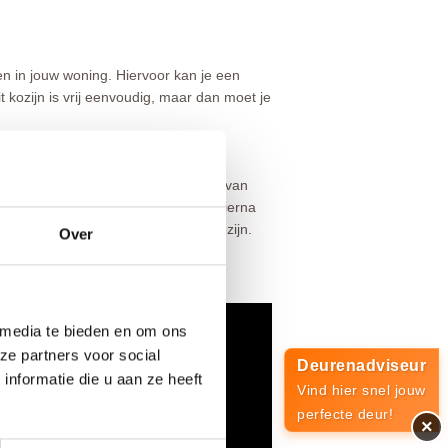
n in jouw woning. Hiervoor kan je een
 kozijn is vrij eenvoudig, maar dan moet je
jn. Hierna maak je de stijlen op de
t en plaatst het geheel door middel van
 schroeven en pluggen in de muur. Hierna
ats je de sponningrubbers in het kozijn.
Over
leiding bekijk onderstaande video:
 media te bieden en om ons
ze partners voor social
Deurenadviseur
nformatie die u aan ze heeft
Vind hier snel jouw
perfecte deur!
×