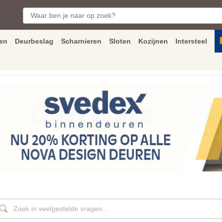
en
Deurbeslag
Scharnieren
Sloten
Kozijnen
Intersteel
ngen
Inmeet
en
montage
service
Bezorging
tot achter de voorde