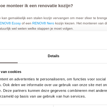
oe monteer ik een renovatie kozijn?
e kan gemakkelijk een stalen kozijn vervangen om meer sfeer te brenge
ENOV8 Ecosy
of een
RENOV8 Nero
kozijn kiezen. Het monteren van dit
atuurlijk wel weten welke stappen je moet volgen.
iteraard begin je met het verwijderen van de deur en het bestaande kozi
ewenste maat. Je monteert de stijlen en de bovendorpel aan elkaar vas
ontagelijm in de sparing. Je bevestigt de stijlen met de meegeleverde
evestig je ook de losse architraven met montagelijm aan de muur en pla
Details
en slotte kan je de deur inhangen. Voor de gedetailleerde montagehand
ontagehandleiding Austria Ecosy kozijn
 van cookies
ent en advertenties te personaliseren, om functies voor social
. Ook delen we informatie over uw gebruik van onze site met on
e. Deze partners kunnen deze gegevens combineren met andere i
erzameld op basis van uw gebruik van hun services.