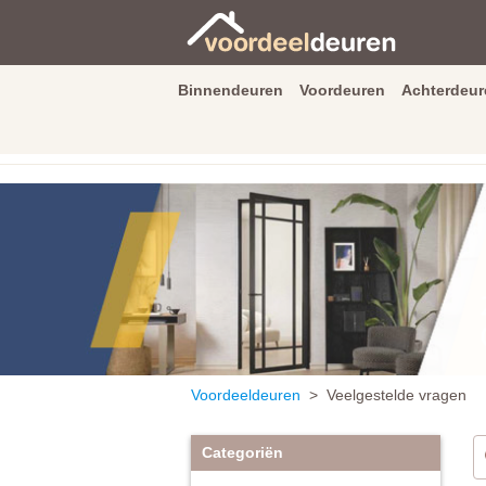
Binnendeuren
Voordeuren
Achterdeur
9.3
/
10
van
2590
beoordeli
Voordeeldeuren
> Veelgestelde vragen
Categoriën