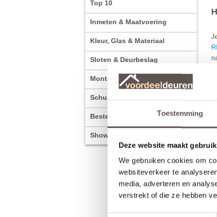
Top 10
H
Inmeten & Maatvoering
J
Kleur, Glas & Materiaal
R
n
Sloten & Deurbeslag
Montage & Inmeetservice
U
g
Schuifdeuren
m
b
Toestemming
Bestellen & Bezorging
T
Showroom & Contact
M
Deze website maakt gebruik
We gebruiken cookies om cont
websiteverkeer te analyseren
media, adverteren en analys
verstrekt of die ze hebben v