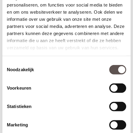
zwart
personaliseren, om functies voor social media te bieden
€ 26,95
€ 24,15
en om ons websiteverkeer te analyseren. Ook delen we
informatie over uw gebruik van onze site met onze
Meer info
Meer info
partners voor social media, adverteren en analyse. Deze
partners kunnen deze gegevens combineren met andere
informatie die u aan ze heeft verstrekt of die ze hebben
Garantie en onderhoud
verzameld op basis van uw gebruik van hun services.
Deurbeslag is in een grote variëteit te verkrijgen en is door
gebruik aan slijtage onderhevig. Het is daarom goed om stil
te staan bij de specifieke eigenschappen van het materiaal
Toestemmingsselectie
en de oppervlakte behandelingen. Hier lees je hoe je het
Noodzakelijk
product het beste kunt onderhouden.
Gebruik en onderhoud tips!
Voorkeuren
Regelmatig onderhoud verlengt de levensduur van het
product.
Gebruik geen agressieve reinigingsmiddelen en
Statistieken
schuurmiddelen.
Verwijder het deurbeslag bij schuur- en
schilderwerkzaamheden.
Marketing
Neem beschermende maatregelen zoals het plaatsen van