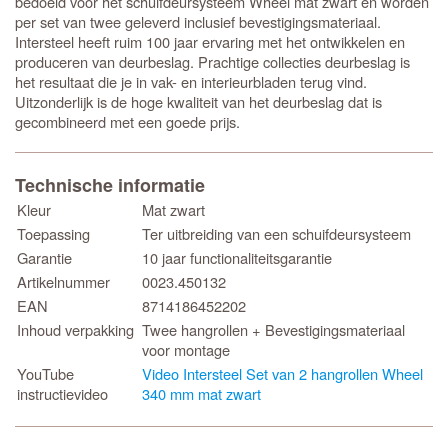
bedoeld voor het schuifdeursysteem Wheel mat zwart en worden
per set van twee geleverd inclusief bevestigingsmateriaal.
Intersteel heeft ruim 100 jaar ervaring met het ontwikkelen en
produceren van deurbeslag. Prachtige collecties deurbeslag is
het resultaat die je in vak- en interieurbladen terug vind.
Uitzonderlijk is de hoge kwaliteit van het deurbeslag dat is
gecombineerd met een goede prijs.
Technische informatie
Kleur
Mat zwart
Toepassing
Ter uitbreiding van een schuifdeursysteem
Garantie
10 jaar functionaliteitsgarantie
Artikelnummer
0023.450132
EAN
8714186452202
Inhoud verpakking
Twee hangrollen + Bevestigingsmateriaal
voor montage
YouTube
Video Intersteel Set van 2 hangrollen Wheel
instructievideo
340 mm mat zwart