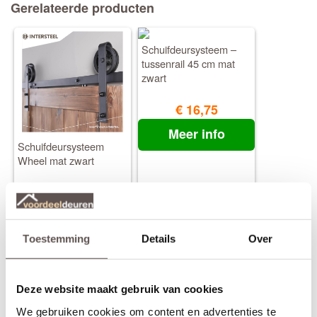
Gerelateerde producten
Schuifdeursysteem –
tussenrail 45 cm mat
zwart
€ 16,75
Meer info
Schuifdeursysteem
Wheel mat zwart
€ 85,55
Meer info
Toestemming
Details
Over
Schuifdeursysteem –
Set van 2 stoppers tbv
Deze website maakt gebruik van cookies
tussenrail 90 cm mat
schuifdeursysteem,
zwart
incl. bevestiging, mat
We gebruiken cookies om content en advertenties te