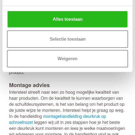
deurstoppers.
Toe te zien op een juiste montage en correct gebruik van
het product.
Alles toestaan
Dit deurbeslag is voorzien van een mat zwarte coating. Voor
het onderhoud adviseren wij het product regelmatig af te
nemen met een zachte, eventueel vochtige doek. Afhankelijk
Selectie toestaan
van de situatie kan de zwarte finish na verloop van tijd lichter
worden. Het aanbrengen van een dun laagje blanke was of
zuurvrije vaseline neemt dit effect grotendeels weg. Op dit
Weigeren
product zit 10 jaar functionaliteitsgarantie. Dat betekent dat
je garantie hebt op de bewegende onderdelen van het
product.
Montage advies
Intersteel streeft naar een zo hoog mogelijke kwaliteit van
haar producten. Om de kwaliteit te kunnen waarborgen van
de schuifdeursystemen, is het van belang om het product op
de juiste wijze te monteren. Intersteel helpt je graag op weg.
In de handleiding
montagehandleiding deurkruk op
schroefrozet
leggen wij uit in zes stappen hoe je het beste
een deurkruk kunt monteren en lees je welke maatvoeringen
wij adviseren voor montage. In de handleiding vind je ook