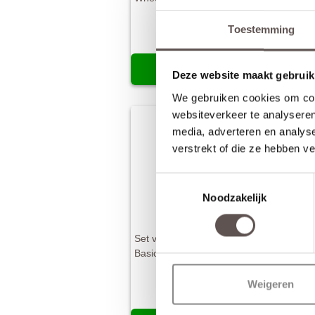
Toestemming
€ 85,55
€
Meer info
M
Deze website maakt gebruik
We gebruiken cookies om cont
websiteverkeer te analyseren
media, adverteren en analys
verstrekt of die ze hebben v
Toestemmingsselectie
Noodzakelijk
Set van 2 hangrollen
Basic zwart
Weigeren
€ 49,30