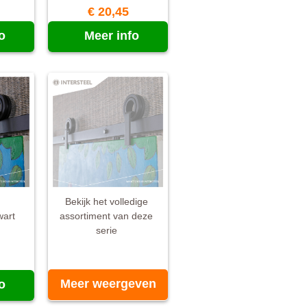
€ 20,45
o
Meer info
m
Bekijk het volledige
wart
assortiment van deze
serie
Meer weergeven
o