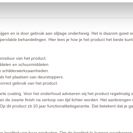
rijgen en is door gebruik aan slijtage onderhevig. Het is daarom goed om 
ervlakte behandelingen. Hier lees je hoe je het product het beste ku
ensduur van het product.
ddelen en schuurmiddelen.
 en schilderwerkzaamheden.
 het plaatsen van deurstoppers.
orrect gebruik van het product.
arte coating. Voor het onderhoud adviseren wij het product regelmatig
kan de zwarte finish na verloop van tijd lichter worden. Het aanbrengen
Op dit product zit 10 jaar functionaliteitsgarantie. Dat betekent dat j
jke kwaliteit van haar producten. Om de kwaliteit te kunnen waarborgen