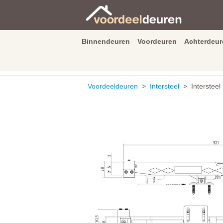
Binnendeuren
Voordeuren
Achterdeur
9.3
/
10
van
2590
beoordeli
Voordeeldeuren
>
Intersteel
> Intersteel 