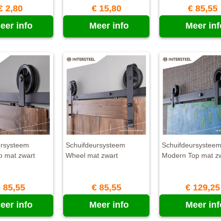
€ 2,80
€ 15,80
€ 85,55
eer info
Meer info
Meer inf
ursysteem
Schuifdeursysteem
Schuifdeursystee
p mat zwart
Wheel mat zwart
Modern Top mat z
 85,55
€ 85,55
€ 129,25
eer info
Meer info
Meer inf