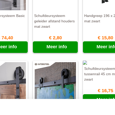
ursysteem Basic
Schuifdeursysteem
Handgreep 196 x
geleider afstand houders
mat zwart
mat zwart
 74,40
€ 2,80
€ 15,80
eer info
Meer info
Meer inf
Schuifdeursysteem
tussenrail 45 cm m
zwart
€ 16,75
Meer inf
ursysteem
Schuifdeursysteem
t zwart
Modern Top mat zwart