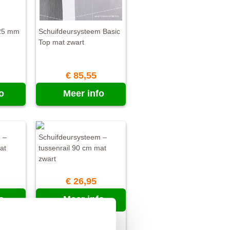
 25 mm
Schuifdeursysteem Basic
Top mat zwart
€ 85,55
o
Meer info
 –
Schuifdeursysteem –
at
tussenrail 90 cm mat
zwart
€ 26,95
o
Meer info