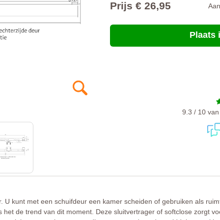
Prijs € 26,95
Aa
Plaats
9.3 / 10 va
ieur. U kunt met een schuifdeur een kamer scheiden of gebruiken als r
n is het de trend van dit moment. Deze sluitvertrager of softclose zorgt