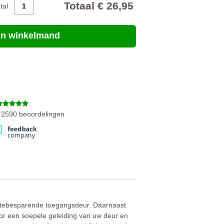
Totaal € 26,95
ntal
 in winkelmand
n 2590 beoordelingen
uimtebesparende toegangsdeur. Daarnaast
 voor een soepele geleiding van uw deur en