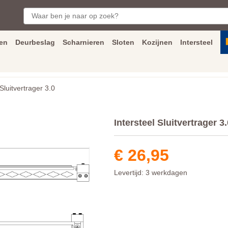
en
Deurbeslag
Scharnieren
Sloten
Kozijnen
Intersteel
ngen
Inmeet
en
montage
service
Bezorging
tot achter de voorde
Sluitvertrager 3.0
Intersteel Sluitvertrager 3.
€ 26,95
Levertijd: 3 werkdagen