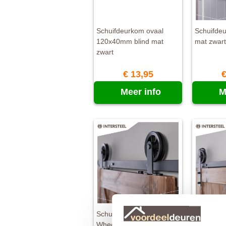
Schuifdeurkom ovaal
Schuifde
120x40mm blind mat
mat zwart
zwart
€ 13,95
€
Meer info
M
Schuifdeursysteem
Schuifde
Wheel Top mat zwart
Wheel ma