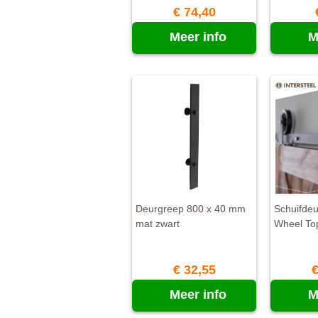
€ 74,40
Meer info
M
Deurgreep 800 x 40 mm
Schuifde
mat zwart
Wheel To
€ 32,55
€
Meer info
M