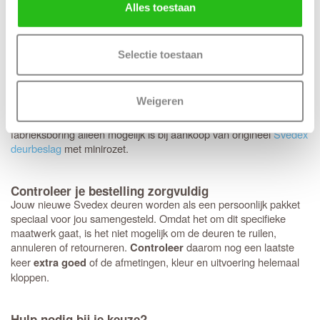
keuze voor een tochtvaldorpel.
Alles toestaan
Op de Svedex Character-deuren heb je volledige vrijheid:
elk
. Hoewel het deurbeslag van
type deurbeslag past perfect
Selectie toestaan
Svedex kwalitatief uitstekend is, ben je hier niet aan gebonden en
kun je ook voor andere merken kiezen. Heb je een voorkeur voor
een strakke look met minirozetten in plaats van een standaard
Weigeren
rond of vierkant rozet? Dan bereiden we dit graag direct voor je
voor. Houd er wel rekening mee dat deze specifieke
fabrieksboring alleen mogelijk is bij aankoop van origineel
Svedex
deurbeslag
met minirozet.
Controleer je bestelling zorgvuldig
Jouw nieuwe Svedex deuren worden als een persoonlijk pakket
speciaal voor jou samengesteld. Omdat het om dit specifieke
maatwerk gaat, is het niet mogelijk om de deuren te ruilen,
annuleren of retourneren.
daarom nog een laatste
Controleer
keer
of de afmetingen, kleur en uitvoering helemaal
extra goed
kloppen.
Hulp nodig bij je keuze?