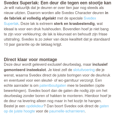
Svedex Superlak: Een deur die tegen een stootje kan
Je wilt natuurlijk dat je deuren er over tien jaar nog steeds als
nieuw uitzien. Daarom worden alle Svedex Character deuren
in
met de speciale
Svedex
de fabriek al volledig afgelakt
Superlak
. Deze lak is extreem
, wat
sterk en krasbestendig
ideaal is voor een druk huishouden. Bovendien hoef je niet bang
te zijn voor verkleuring; de lak is kleurvast en behoudt zijn frisse
uitstraling. Svedex is zo zeker van deze kwaliteit dat je standaard
10 jaar garantie op de laklaag krijgt.
Direct klaar voor montage
Deze deur wordt geleverd exclusief deurbeslag, maar
inclusief
. Je kiest zelf de
slotuitvoering
die je
gemonteerd insteekslot
wenst, waarna Svedex direct de juiste boringen voor de deurkruk
en eventueel voor een sleutel- of wc-garnituur verzorgt. Een
echte aanrader is om
patentboutgaten
mee te bestellen (optie
bewerkingen). Svedex boort dan de gaten die nodig zijn om het
deurbeslag zonder boren of hakken te monteren. Hierdoor hoef je
de deur na levering alleen nog maar in het kozijn te hangen.
Bestel je een
opdekdeur
? Dan boort Svedex ook direct de
gaten
op de juiste hoogte
voor de
paumelle-scharnieren
.