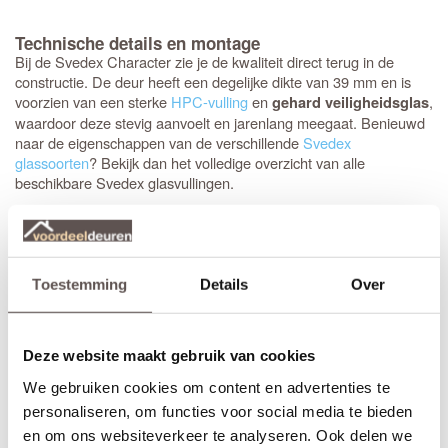
Technische details en montage
Bij de Svedex Character zie je de kwaliteit direct terug in de
constructie. De deur heeft een degelijke dikte van 39 mm en is
voorzien van een sterke
HPC-vulling
en
,
gehard veiligheidsglas
waardoor deze stevig aanvoelt en jarenlang meegaat. Benieuwd
naar de eigenschappen van de verschillende
Svedex
glassoorten
? Bekijk dan het volledige overzicht van alle
beschikbare Svedex glasvullingen.
De klassieke uitstraling wordt versterkt door de brede zijstijlen en
bovendorpel van 124 mm en de extra hoge onderdorpel van 144
mm. Het opvallende klassieke profiel van 25 mm hoog geeft de
deur echt body, waarbij de vlakke rand rondom het paneel (35-42
Toestemming
Details
Over
mm) het design helemaal compleet maakt. Bovendien is de deur
: het
krukgat
is precies op de
direct klaar voor montage
standaardhoogte van 1050 mm geboord.
Deze website maakt gebruik van cookies
Elk model
Svedex-deur
is leverbaar in zowel een stompe als
We gebruiken cookies om content en advertenties te
opdekuitvoering, in elke denkbare standaardmaat of afwijkende
personaliseren, om functies voor social media te bieden
afmeting. Het is voor beide uitvoeringen van belang dat je de
en om ons websiteverkeer te analyseren. Ook delen we
juiste draairichting doorgeeft tijdens het bestellen. Doordat