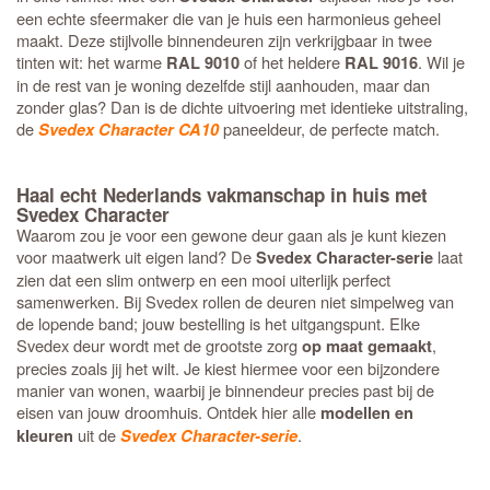
een echte sfeermaker die van je huis een harmonieus geheel
maakt. Deze stijlvolle binnendeuren zijn verkrijgbaar in twee
tinten wit: het warme
of het heldere
. Wil je
RAL 9010
RAL 9016
in de rest van je woning dezelfde stijl aanhouden, maar dan
zonder glas? Dan is de dichte uitvoering met identieke uitstraling,
de
paneeldeur, de perfecte match.
Svedex Character CA10
Haal echt Nederlands vakmanschap in huis met
Svedex Character
Waarom zou je voor een gewone deur gaan als je kunt kiezen
voor maatwerk uit eigen land? De
laat
Svedex Character-serie
zien dat een slim ontwerp en een mooi uiterlijk perfect
samenwerken. Bij Svedex rollen de deuren niet simpelweg van
de lopende band; jouw bestelling is het uitgangspunt. Elke
Svedex deur wordt met de grootste zorg
,
op maat gemaakt
precies zoals jij het wilt. Je kiest hiermee voor een bijzondere
manier van wonen, waarbij je binnendeur precies past bij de
eisen van jouw droomhuis. Ontdek hier alle
modellen en
uit de
.
kleuren
Svedex Character-serie