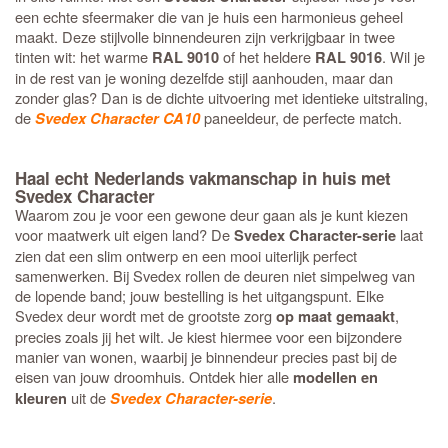
een echte sfeermaker die van je huis een harmonieus geheel
maakt. Deze stijlvolle binnendeuren zijn verkrijgbaar in twee
tinten wit: het warme
of het heldere
. Wil je
RAL 9010
RAL 9016
in de rest van je woning dezelfde stijl aanhouden, maar dan
zonder glas? Dan is de dichte uitvoering met identieke uitstraling,
de
paneeldeur, de perfecte match.
Svedex Character CA10
Haal echt Nederlands vakmanschap in huis met
Svedex Character
Waarom zou je voor een gewone deur gaan als je kunt kiezen
voor maatwerk uit eigen land? De
laat
Svedex Character-serie
zien dat een slim ontwerp en een mooi uiterlijk perfect
samenwerken. Bij Svedex rollen de deuren niet simpelweg van
de lopende band; jouw bestelling is het uitgangspunt. Elke
Svedex deur wordt met de grootste zorg
,
op maat gemaakt
precies zoals jij het wilt. Je kiest hiermee voor een bijzondere
manier van wonen, waarbij je binnendeur precies past bij de
eisen van jouw droomhuis. Ontdek hier alle
modellen en
uit de
.
kleuren
Svedex Character-serie