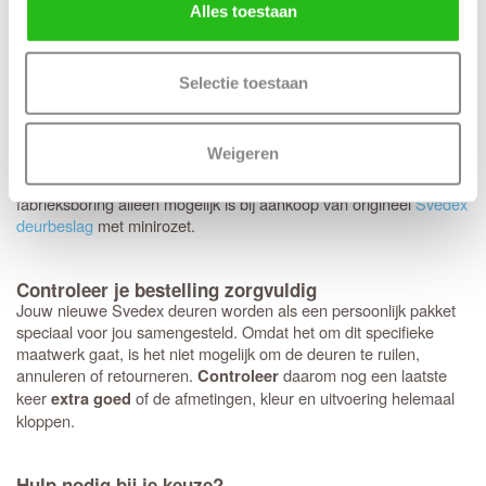
keuze voor een tochtvaldorpel.
Alles toestaan
Op de Svedex Character-deuren heb je volledige vrijheid:
elk
. Hoewel het deurbeslag van
type deurbeslag past perfect
Selectie toestaan
Svedex kwalitatief uitstekend is, ben je hier niet aan gebonden en
kun je ook voor andere merken kiezen. Heb je een voorkeur voor
een strakke look met minirozetten in plaats van een standaard
Weigeren
rond of vierkant rozet? Dan bereiden we dit graag direct voor je
voor. Houd er wel rekening mee dat deze specifieke
fabrieksboring alleen mogelijk is bij aankoop van origineel
Svedex
deurbeslag
met minirozet.
Controleer je bestelling zorgvuldig
Jouw nieuwe Svedex deuren worden als een persoonlijk pakket
speciaal voor jou samengesteld. Omdat het om dit specifieke
maatwerk gaat, is het niet mogelijk om de deuren te ruilen,
annuleren of retourneren.
daarom nog een laatste
Controleer
keer
of de afmetingen, kleur en uitvoering helemaal
extra goed
kloppen.
Hulp nodig bij je keuze?