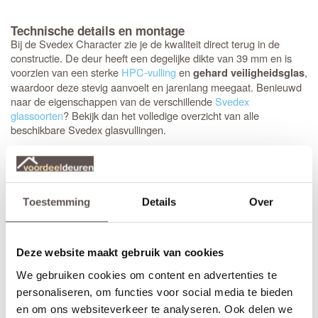
Technische details en montage
Bij de Svedex Character zie je de kwaliteit direct terug in de
constructie. De deur heeft een degelijke dikte van 39 mm en is
voorzien van een sterke
HPC-vulling
en
,
gehard veiligheidsglas
waardoor deze stevig aanvoelt en jarenlang meegaat. Benieuwd
naar de eigenschappen van de verschillende
Svedex
glassoorten
? Bekijk dan het volledige overzicht van alle
beschikbare Svedex glasvullingen.
De klassieke uitstraling wordt versterkt door de brede zijstijlen en
bovendorpel van 124 mm en de extra hoge onderdorpel van 144
mm. Het opvallende klassieke profiel van 25 mm hoog geeft de
deur echt body, waarbij de vlakke rand rondom het paneel (35-42
Toestemming
Details
Over
mm) het design helemaal compleet maakt. Bovendien is de deur
: het
krukgat
is precies op de
direct klaar voor montage
standaardhoogte van 1050 mm geboord.
Deze website maakt gebruik van cookies
Elk model
Svedex-deur
is leverbaar in zowel een stompe als
We gebruiken cookies om content en advertenties te
opdekuitvoering, in elke denkbare standaardmaat of afwijkende
personaliseren, om functies voor social media te bieden
afmeting. Het is voor beide uitvoeringen van belang dat je de
en om ons websiteverkeer te analyseren. Ook delen we
juiste draairichting doorgeeft tijdens het bestellen. Doordat