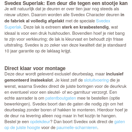
Svedex Superlak: Een deur die tegen een stootje kan
Je wilt natuurlijk dat je deuren er over tien jaar nog steeds als
nieuw uitzien. Daarom worden alle Svedex Character deuren
in
met de speciale
Svedex
de fabriek al volledig afgelakt
Superlak
. Deze lak is extreem
, wat
sterk en krasbestendig
ideaal is voor een druk huishouden. Bovendien hoef je niet bang
te zijn voor verkleuring; de lak is kleurvast en behoudt zijn frisse
uitstraling. Svedex is zo zeker van deze kwaliteit dat je standaard
10 jaar garantie op de laklaag krijgt.
Direct klaar voor montage
Deze deur wordt geleverd exclusief deurbeslag, maar
inclusief
. Je kiest zelf de
slotuitvoering
die je
gemonteerd insteekslot
wenst, waarna Svedex direct de juiste boringen voor de deurkruk
en eventueel voor een sleutel- of wc-garnituur verzorgt. Een
echte aanrader is om
patentboutgaten
mee te bestellen (optie
bewerkingen). Svedex boort dan de gaten die nodig zijn om het
deurbeslag zonder boren of hakken te monteren. Hierdoor hoef je
de deur na levering alleen nog maar in het kozijn te hangen.
Bestel je een
opdekdeur
? Dan boort Svedex ook direct de
gaten
op de juiste hoogte
voor de
paumelle-scharnieren
.