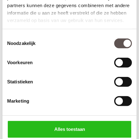
partners kunnen deze gegevens combineren met andere
informatie die u aan ze heeft verstrekt of die ze hebben
verzameld op basis van uw gebruik van hun services.
Toestemmingsselectie
Noodzakelijk
Kenmerken Skantrae SKS 2240 Satijnglas
Materiaal: MDF
Voorkeuren
Afwerking: Grondverf RAL9010
Maatwerk mogelijk: Nee
Inkortmogelijkheden opdek: Onderzijde 60 mm
Statistieken
Inkortmogelijkheden stomp: Onderzijde 60 mm, zijstijlen en
bovendorpel 10 mm
Marketing
Deur samenstellen
Alles toestaan
Terug