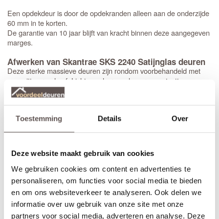
Een opdekdeur is door de opdekranden alleen aan de onderzijde
60 mm in te korten.
De garantie van 10 jaar blijft van kracht binnen deze aangegeven
marges.
Afwerken van Skantrae SKS 2240 Satijnglas deuren
Deze sterke massieve deuren zijn rondom voorbehandeld met
een witte grondverf. Licht opschuren, plamuren, ontvetten en
tweemaal aflakken is het advies voor het mooiste eindresultaat.
Jouw nieuwe
huisbezorgd in slechts 5 werkdagen
(Bewerkingen zoals een extra tochtvaldorpel verlengt de levertijd
Toestemming
Details
Over
met 3 werkdagen)
Bekijk de video over de deuren uit de Prestige collectie:
Deze website maakt gebruik van cookies
We gebruiken cookies om content en advertenties te
personaliseren, om functies voor social media te bieden
en om ons websiteverkeer te analyseren. Ook delen we
informatie over uw gebruik van onze site met onze
partners voor social media, adverteren en analyse. Deze