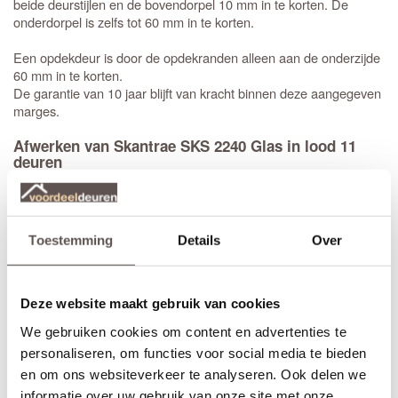
beide deurstijlen en de bovendorpel 10 mm in te korten. De
onderdorpel is zelfs tot 60 mm in te korten.
Een opdekdeur is door de opdekranden alleen aan de onderzijde
60 mm in te korten.
De garantie van 10 jaar blijft van kracht binnen deze aangegeven
marges.
Afwerken van Skantrae SKS 2240 Glas in lood 11
deuren
Deze sterke massieve deuren zijn rondom voorbehandeld met
een witte grondverf. Licht opschuren, plamuren, ontvetten en
tweemaal aflakken is het advies voor het mooiste eindresultaat.
Toestemming
Details
Over
Jouw nieuwe
huisbezorgd in slechts 5 werkdagen
(Bewerkingen zoals een extra tochtvaldorpel verlengt de levertijd
met 3 werkdagen)
Deze website maakt gebruik van cookies
Bekijk de video over de deuren uit de Prestige collectie:
We gebruiken cookies om content en advertenties te
personaliseren, om functies voor social media te bieden
en om ons websiteverkeer te analyseren. Ook delen we
informatie over uw gebruik van onze site met onze