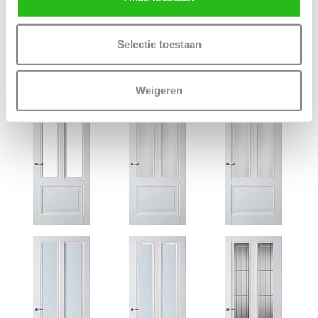
Terug
Selectie toestaan
Bijpassende Skantrae deuren
Weigeren