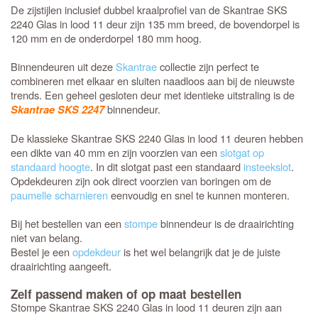
De zijstijlen inclusief dubbel kraalprofiel van de Skantrae SKS
2240 Glas in lood 11 deur zijn 135 mm breed, de bovendorpel is
120 mm en de onderdorpel 180 mm hoog.
Binnendeuren uit deze
Skantrae
collectie zijn perfect te
combineren met elkaar en sluiten naadloos aan bij de nieuwste
trends. Een geheel gesloten deur met identieke uitstraling is de
binnendeur.
Skantrae SKS 2247
De klassieke Skantrae SKS 2240 Glas in lood 11 deuren hebben
een dikte van 40 mm en zijn voorzien van een
slotgat op
standaard hoogte
. In dit slotgat past een standaard
insteekslot
.
Opdekdeuren zijn ook direct voorzien van boringen om de
paumelle scharnieren
eenvoudig en snel te kunnen monteren.
Bij het bestellen van een
stompe
binnendeur is de draairichting
niet van belang.
Bestel je een
opdekdeur
is het wel belangrijk dat je de juiste
draairichting aangeeft.
Zelf passend maken of op maat bestellen
Stompe Skantrae SKS 2240 Glas in lood 11 deuren zijn aan