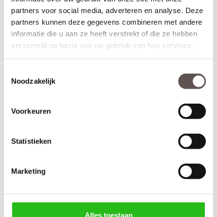
partners voor social media, adverteren en analyse. Deze
partners kunnen deze gegevens combineren met andere
informatie die u aan ze heeft verstrekt of die ze hebben
verzameld op basis van uw gebruik van hun services.
Toestemmingsselectie
Noodzakelijk
Kenmerken Skantrae SKS 2240 Glas in lood 11
Voorkeuren
Materiaal: MDF
Afwerking: Grondverf RAL9010
Maatwerk mogelijk: Ja, 40 werkdagen levertijd
Statistieken
Inkortmogelijkheden opdek: Onderzijde 60 mm
Inkortmogelijkheden stomp: Onderzijde 60 mm, zijstijlen en
bovendorpel 10 mm
Marketing
Deur samenstellen
Alles toestaan