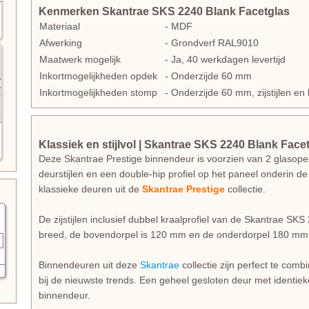
Kenmerken Skantrae SKS 2240 Blank Facetglas
Materiaal
- MDF
Afwerking
- Grondverf RAL9010
Maatwerk mogelijk
- Ja, 40 werkdagen levertijd
Inkortmogelijkheden opdek
- Onderzijde 60 mm
Inkortmogelijkheden stomp
- Onderzijde 60 mm, zijstijlen 
Klassiek en stijlvol | Skantrae SKS 2240 Blank Face
Deze Skantrae Prestige binnendeur is voorzien van 2 glasopen
deurstijlen en een double-hip profiel op het paneel onderin de
klassieke deuren uit de
Skantrae Prestige
collectie.
De zijstijlen inclusief dubbel kraalprofiel van de Skantrae S
breed, de bovendorpel is 120 mm en de onderdorpel 180 mm
Binnendeuren uit deze
Skantrae
collectie zijn perfect te com
bij de nieuwste trends. Een geheel gesloten deur met identieke
binnendeur.