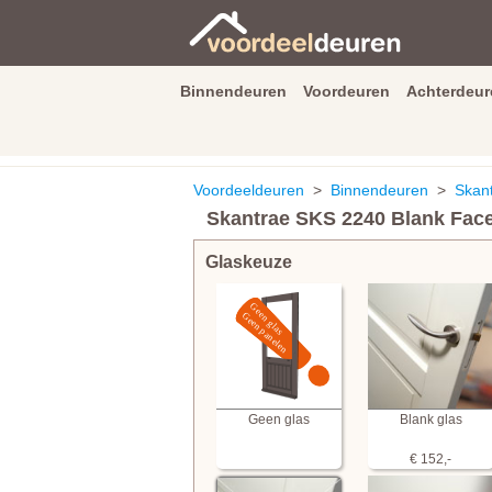
Binnendeuren
Voordeuren
Achterdeur
9.3
/
10
van
2590
beoordeli
Voordeeldeuren
>
Binnendeuren
>
Skant
Skantrae SKS 2240 Blank Face
Glaskeuze
Geen glas
Blank glas
€ 152,-