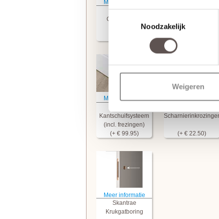
Meer informatie
Meer informatie
Skantrae
Skantrae
Toestemmingsselectie
Glasmontage
Tochtvaldorpel
Noodzakelijk
(+ € 99.95)
Weigeren
Meer informatie
Meer informatie
Skantrae
Skantrae
Kantschuifsysteem
Scharnierinkrozinge
(incl. frezingen)
(+ € 99.95)
(+ € 22.50)
Meer informatie
Skantrae
Krukgatboring