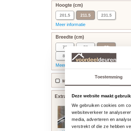
Hoogte (cm)
201.5
211.5
231.5
Meer informatie
Breedte (cm)
73
78
83
88
93
Meer informatie
Toestemming
Maatwerk (+ vanaf € 140)
Deze website maakt gebruik
Extra bewerkingen toevoegen
We gebruiken cookies om cont
websiteverkeer te analyseren
media, adverteren en analys
verstrekt of die ze hebben v