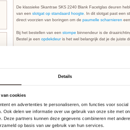
De klassieke Skantrae SKS 2240 Blank Facetglas deuren hebb
van een
slotgat op standaard hoogte
. In dit slotgat past een
direct voorzien van boringen om de
paumelle scharnieren
een
Bij het bestellen van een
stompe
binnendeur is de draairichtin
Bestel je een
opdekdeur
is het wel belangrijk dat je de juiste 
Zelf passend maken of op maat bestellen
Stompe Skantrae SKS 2240 Blank Facetglas deuren zijn aan 
in te korten. De onderdorpel is zelfs tot 60 mm in te korten.
Details
Een opdekdeur is door de opdekranden alleen aan de onderzi
De garantie van 10 jaar blijft van kracht binnen deze aangeg
Afwerken van Skantrae SKS 2240 Blank Facetglas 
 van cookies
Deze sterke massieve deuren zijn rondom voorbehandeld met 
ent en advertenties te personaliseren, om functies voor social
plamuren, ontvetten en tweemaal aflakken is het advies voor h
. Ook delen we informatie over uw gebruik van onze site met on
e. Deze partners kunnen deze gegevens combineren met andere i
Jouw nieuwe
huisbezorgd in slechts 5 werkdagen
erzameld op basis van uw gebruik van hun services.
(Bewerkingen zoals een extra tochtvaldorpel verlengt de leve