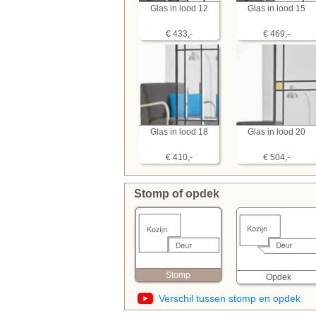
Glas in lood 12
Glas in lood 15
€ 433,-
€ 469,-
Glas in lood 18
Glas in lood 20
€ 410,-
€ 504,-
Stomp of opdek
Stomp
Opdek
Verschil tussen stomp en opdek