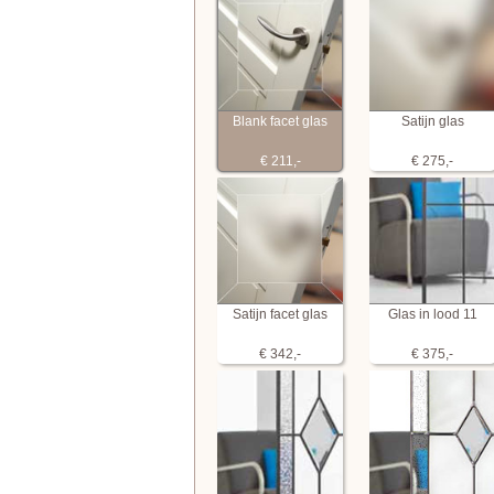
Blank facet glas
Satijn glas
€ 211,-
€ 275,-
Satijn facet glas
Glas in lood 11
€ 342,-
€ 375,-