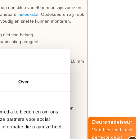
en een dikte van 40 mm en zijn voorzien
 standaard
insteekslot
. Opdekdeuren zijn ook
voudig en snel te kunnen monteren.
g niet van belang.
draairichting aangeeft.
beide deurstijlen en de bovendorpel 10 mm
Over
jde 60 mm in te korten.
even marges.
deuren
een witte grondverf. Licht opschuren,
 media te bieden en om ons
et mooiste eindresultaat.
ze partners voor social
Deurenadviseur
nformatie die u aan ze heeft
Vind hier snel jouw
rtijd met 3 werkdagen)
perfecte deur!