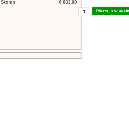
- Stomp
€ 683,00
Plaats in winke