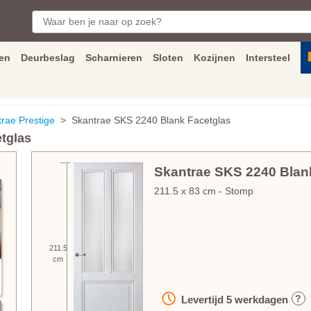
en
Deurbeslag
Scharnieren
Sloten
Kozijnen
Intersteel
ngen
Inmeet
en
montage
service
Bezorging
tot achter de voorde
rae Prestige
> Skantrae SKS 2240 Blank Facetglas
tglas
Skantrae SKS 2240 Blan
211.5
x
83
cm
- Stomp
211.5
cm
?
Levertijd
5
werkdagen