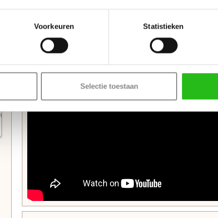
Bekijk de video over de deuren uit de Prestige collectie:
Voorkeuren
Statistieken
Selectie toestaan
n