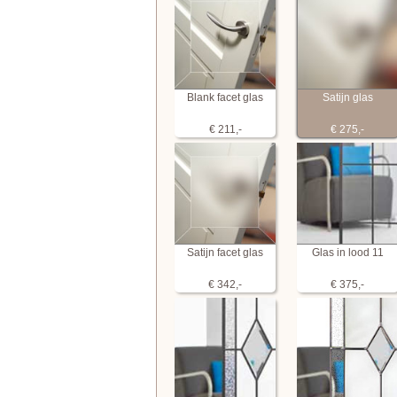
Blank facet glas
Satijn glas
€ 211,-
€ 275,-
Satijn facet glas
Glas in lood 11
€ 342,-
€ 375,-