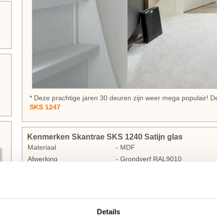
* Deze prachtige jaren 30 deuren zijn weer mega populair! D
SKS 1247
Kenmerken Skantrae SKS 1240 Satijn glas
Materiaal
- MDF
Afwerking
- Grondverf RAL9010
Maatwerk mogelijk
- Nee
Inkortmogelijkheden opdek
- Onderzijde 60 mm
Inkortmogelijkheden stomp
- Onderzijde 60 mm, zijstijlen 
Details