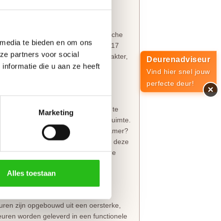
tzonderlijke kwaliteit
dloze klassieker. twee verticale
tprofielen geven de deur een iconische
 media te bieden en om ons
brede stijlen (130 mm), bovendorpel (117
ze partners voor social
ldeur een robuust en exclusief karakter,
Deurenadviseur
nformatie die u aan ze heeft
trae Accent
collectie.
Vind hier snel jouw
perfecte deur!
×
moeiteloos met elkaar gecombineerd te
Marketing
rekken, ongeacht de functie van de ruimte.
y gewenst is, zoals de wc of slaapkamer?
lering en vormt de ideale match met deze
 tijdloze uitstraling, terwijl je in de
Alles toestaan
t
euren zijn opgebouwd uit een oersterke,
deuren worden geleverd in een functionele