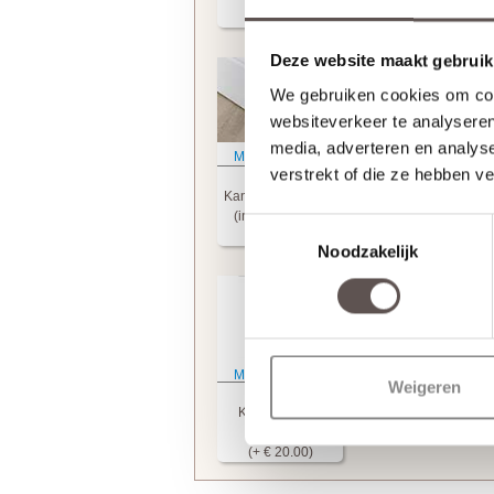
(+ € 60.00)
(+ € 99.95)
Deze website maakt gebruik
We gebruiken cookies om cont
websiteverkeer te analyseren
media, adverteren en analys
Meer informatie
Meer informatie
verstrekt of die ze hebben v
Skantrae
Skantrae
Kantschuifsysteem
Scharnierinkrozinge
(incl. frezingen)
Toestemmingsselectie
(+ € 99.95)
(+ € 23.00)
Noodzakelijk
Meer informatie
Weigeren
Skantrae
Krukgatboring
(+ € 20.00)