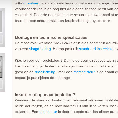
witte
grondverf
, wat de ideale basis vormt voor jouw eigen k
voorbehandeling is en nog niet de gladde finesse heeft van e
essentieel. Door de deur licht op te schuren en tweemaal af t
basis tot een snaarstrakke en krasbestendige eyecatcher.
Montage en technische specificaties
De massieve Skantrae SKS 1240 Satijn glas heeft een deurdi
van een
slotgatboring
. Hierop past elk
standaard insteekslot
, 
Kies je voor een opdekdeur? Dan is de deur direct voorzien 
Hierdoor hang je de deur snel en probleemloos in het kozijn. L
goed op de
draairichting
. Voor een
stompe deur
is de draairich
bepaal je pas tijdens de montage.
Inkorten of op maat bestellen?
Wanneer de standaardmaten niet helemaal uitkomen, is dit de
beide deurstijlen, en de bovendorpel 10 mm in te korten. Aan 
te korten. Een
opdekdeur
is door de opdekranden alleen aan d