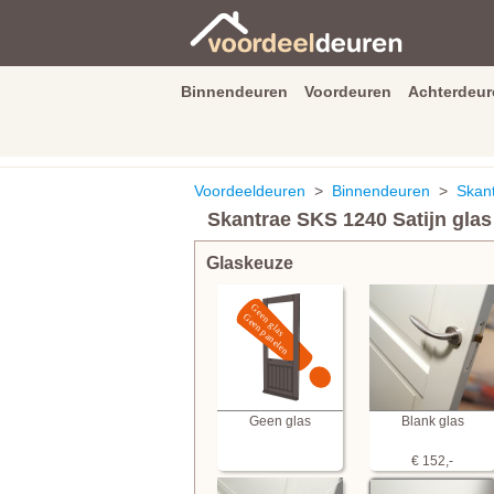
Binnendeuren
Voordeuren
Achterdeur
9.3
/
10
van
2590
beoordeli
Voordeeldeuren
>
Binnendeuren
>
Skan
Skantrae SKS 1240 Satijn glas
Glaskeuze
Geen glas
Blank glas
€ 152,-