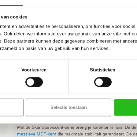
Levendige Skantrae SKS 1240 Satijn glas deur van ui
De Skantrae SKS 1240 Satijn glas uit de Accent-serie is een tij
 van cookies
glasopeningen boven een facetdeurpaneel en de subtiele face
ent en advertenties te personaliseren, om functies voor social
uitstraling die in elk interieur tot zijn recht komt. Dankzij de 
. Ook delen we informatie over uw gebruik van onze site met on
mm) en de extra hoge onderdorpel (175 mm) krijgt deze panee
e. Deze partners kunnen deze gegevens combineren met andere i
wat typerend is voor de hoogwaardige afwerking van de
Skan
erzameld op basis van uw gebruik van hun services.
n
Creëer eenheid in je interieur
Binnendeuren uit deze collectie zijn specifiek ontworpen om 
Voorkeuren
Statistieken
worden. Hierdoor kun je in de hele woning dezelfde stijl doort
Zoek je een bijpassende dichte deur voor ruimtes waar privac
De
Skantrae SKS 1247
paneeldeur heeft exact dezelfde profi
Skantrae SKS 1240 Satijn glas deur. Hiermee behoud je overal die
dichte uitvoering geniet van optimale rust en privacy.
Selectie toestaan
Kies voor de solide kwaliteit van de Skantrae Accen
Met de Skantrae Accent-serie breng je karakter in huis. De d
massieve MDF-kern
die maximale stabiliteit garandeert. De 