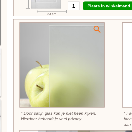
Plaats in winkelmand
83 cm
* Door satijn glas kun je niet heen kijken.
* Fa
Hierdoor behoudt je veel privacy.
face
aan 