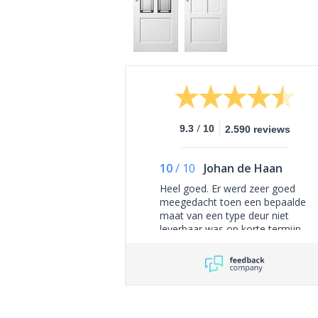
/
9.3
10
2.590 reviews
10
/
10
Johan de Haan
Heel goed. Er werd zeer goed
meegedacht toen een bepaalde
maat van een type deur niet
leverbaar was op korte termijn.
Perfect opgepakt en uitstekend
alternatief gevonden wat wel
leverbaar was.