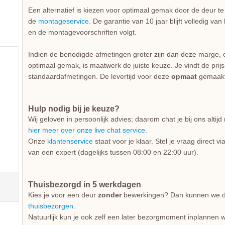
Een alternatief is kiezen voor optimaal gemak door de deur t
de
montageservice
. De garantie van 10 jaar blijft volledig va
en de montagevoorschriften volgt.
Indien de benodigde afmetingen groter zijn dan deze marge, 
optimaal gemak, is maatwerk de juiste keuze. Je vindt de prij
standaardafmetingen. De levertijd voor deze
opmaat
gemaakt
Hulp nodig bij je keuze?
Wij geloven in persoonlijk advies; daarom chat je bij ons alti
hier meer over onze live chat service
.
Onze
klantenservice
staat voor je klaar. Stel je vraag direct v
van een expert (dagelijks tussen 08:00 en 22:00 uur).
Thuisbezorgd in 5 werkdagen
Kies je voor een deur
zonder
bewerkingen? Dan kunnen we dez
thuisbezorgen
.
Natuurlijk kun je ook zelf een later bezorgmoment inplannen w