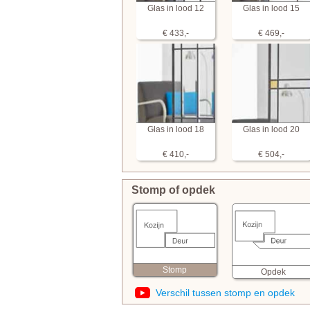
Glas in lood 12
Glas in lood 15
€ 433,-
€ 469,-
Glas in lood 18
Glas in lood 20
€ 410,-
€ 504,-
Stomp of opdek
Stomp
Opdek
Verschil tussen stomp en opdek