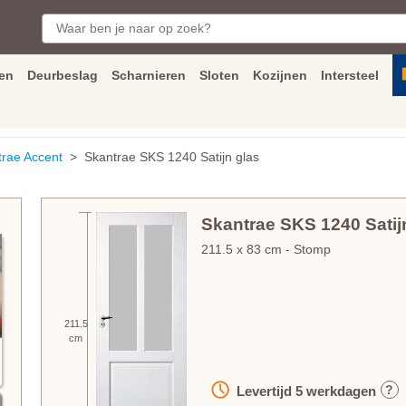
en
Deurbeslag
Scharnieren
Sloten
Kozijnen
Intersteel
ngen
Inmeet
en
montage
service
Bezorging
tot achter de voorde
trae Accent
> Skantrae SKS 1240 Satijn glas
Skantrae SKS 1240 Satij
211.5
x
83
cm
- Stomp
211.5
cm
?
Levertijd
5
werkdagen