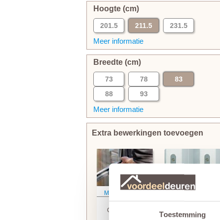
Hoogte (cm)
201.5
211.5
231.5
Meer informatie
Breedte (cm)
73
78
83
88
93
Meer informatie
Extra bewerkingen toevoegen
Meer informatie
Meer informatie
Skantrae
Skantrae
Glasmontage
Tochtvaldorpel
Toestemming