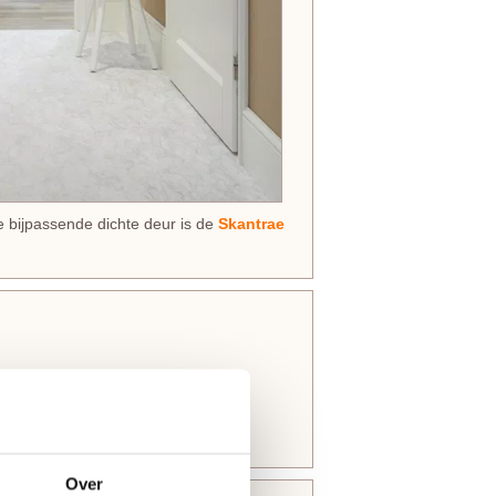
e bijpassende dichte deur is de
Skantrae
en bovendorpel 10 mm
Over