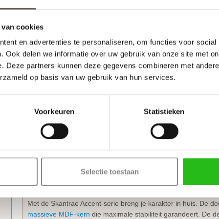
Levendige Skantrae SKS 1240 Blank glas deur van ui
De Skantrae SKS 1240 Blank glas uit de Accent-serie is een tij
 van cookies
glasopeningen boven een facetdeurpaneel en de subtiele face
ent en advertenties te personaliseren, om functies voor social
uitstraling die in elk interieur tot zijn recht komt. Dankzij de 
. Ook delen we informatie over uw gebruik van onze site met on
mm) en de extra hoge onderdorpel (175 mm) krijgt deze panee
e. Deze partners kunnen deze gegevens combineren met andere i
wat typerend is voor de hoogwaardige afwerking van de
Skan
erzameld op basis van uw gebruik van hun services.
Creëer eenheid in je interieur
Binnendeuren uit deze collectie zijn specifiek ontworpen om 
Voorkeuren
Statistieken
n
worden. Hierdoor kun je in de hele woning dezelfde stijl doort
Zoek je een bijpassende dichte deur voor ruimtes waar privac
De
Skantrae SKS 1247
paneeldeur heeft exact dezelfde profi
Skantrae SKS 1240 Blank glas deur. Hiermee behoud je overal die
dichte uitvoering geniet van optimale rust en privacy.
Selectie toestaan
Kies voor de solide kwaliteit van de Skantrae Accen
Met de Skantrae Accent-serie breng je karakter in huis. De d
massieve MDF-kern
die maximale stabiliteit garandeert. De 