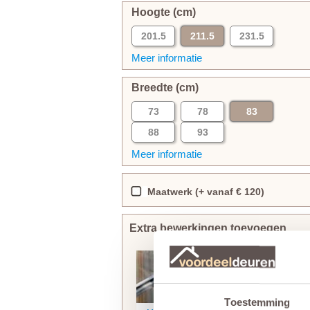
Hoogte (cm)
201.5
211.5
231.5
Meer informatie
Breedte (cm)
73
78
83
88
93
Meer informatie
Maatwerk (+ vanaf € 120)
Extra bewerkingen toevoegen
Toestemming