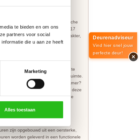
tzonderlijke kwaliteit
dloze klassieker. twee verticale
tprofielen geven de deur een iconische
 media te bieden en om ons
brede stijlen (130 mm), bovendorpel (117
ze partners voor social
ldeur een robuust en exclusief karakter,
Deurenadviseur
nformatie die u aan ze heeft
trae Accent
collectie.
Vind hier snel jouw
perfecte deur!
×
moeiteloos met elkaar gecombineerd te
Marketing
rekken, ongeacht de functie van de ruimte.
y gewenst is, zoals de wc of slaapkamer?
lering en vormt de ideale match met deze
 tijdloze uitstraling, terwijl je in de
Alles toestaan
t
euren zijn opgebouwd uit een oersterke,
deuren worden geleverd in een functionele