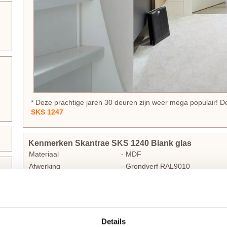
* Deze prachtige jaren 30 deuren zijn weer mega populair! D
SKS 1247
Kenmerken Skantrae SKS 1240 Blank glas
Materiaal
- MDF
Afwerking
- Grondverf RAL9010
Maatwerk mogelijk
- Ja, 45 werkdagen levertijd
Inkortmogelijkheden opdek
- Onderzijde 60 mm
Inkortmogelijkheden stomp
- Onderzijde 60 mm, zijstijlen 
Details