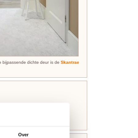
e bijpassende dichte deur is de
Skantrae
en bovendorpel 10 mm
Over