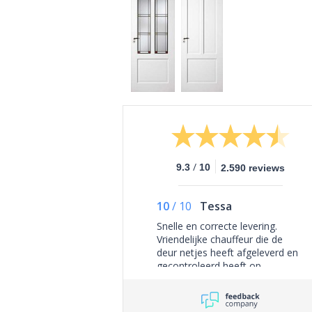
/
9.3
10
2.590 reviews
10
/
10
Tessa
Snelle en correcte levering.
Vriendelijke chauffeur die de
deur netjes heeft afgeleverd en
gecontroleerd heeft op
zichtbare schades. Al met al
helemaal top.