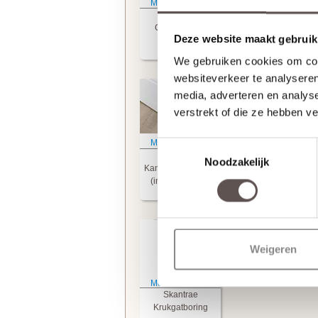
Meer informatie
Meer informatie
Skantrae
Skantrae
Glasmontage
Tochtvaldorpel
Deze website maakt gebruik
(+ € 60.00)
(+ € 99.95)
We gebruiken cookies om cont
websiteverkeer te analyseren
media, adverteren en analys
verstrekt of die ze hebben v
Meer informatie
Meer informatie
Toestemmingsselectie
Skantrae
Skantrae
Noodzakelijk
Kantschuifsysteem
Scharnierinkrozinge
(incl. frezingen)
(+ € 99.95)
(+ € 23.00)
Weigeren
Meer informatie
Skantrae
Krukgatboring