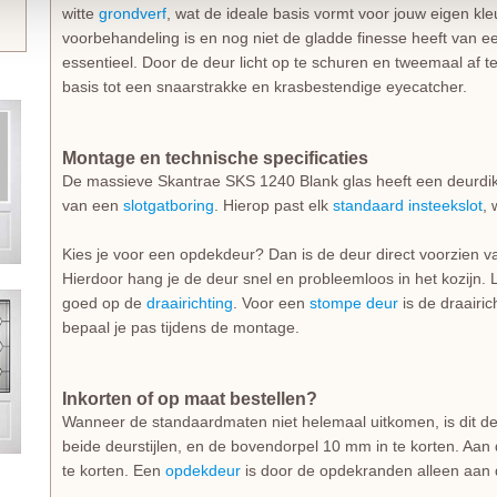
witte
grondverf
, wat de ideale basis vormt voor jouw eigen k
voorbehandeling is en nog niet de gladde finesse heeft van e
essentieel. Door de deur licht op te schuren en tweemaal af t
basis tot een snaarstrakke en krasbestendige eyecatcher.
Montage en technische specificaties
De massieve Skantrae SKS 1240 Blank glas heeft een deurdik
van een
slotgatboring
. Hierop past elk
standaard insteekslot
, 
Kies je voor een opdekdeur? Dan is de deur direct voorzien 
Hierdoor hang je de deur snel en probleemloos in het kozijn. L
goed op de
draairichting
. Voor een
stompe deur
is de draairich
bepaal je pas tijdens de montage.
Inkorten of op maat bestellen?
Wanneer de standaardmaten niet helemaal uitkomen, is dit de
beide deurstijlen, en de bovendorpel 10 mm in te korten. Aan 
te korten. Een
opdekdeur
is door de opdekranden alleen aan d