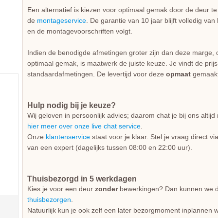
Een alternatief is kiezen voor optimaal gemak door de deur t
de
montageservice
. De garantie van 10 jaar blijft volledig va
en de montagevoorschriften volgt.
Indien de benodigde afmetingen groter zijn dan deze marge, 
optimaal gemak, is maatwerk de juiste keuze. Je vindt de prij
standaardafmetingen. De levertijd voor deze
opmaat
gemaakt
Hulp nodig bij je keuze?
Wij geloven in persoonlijk advies; daarom chat je bij ons alti
hier meer over onze live chat service
.
Onze
klantenservice
staat voor je klaar. Stel je vraag direct v
van een expert (dagelijks tussen 08:00 en 22:00 uur).
Thuisbezorgd in 5 werkdagen
Kies je voor een deur
zonder
bewerkingen? Dan kunnen we dez
thuisbezorgen
.
Natuurlijk kun je ook zelf een later bezorgmoment inplannen w