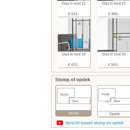
Glas in lood 12
Glas in lood 15
€ 433,-
€ 469,-
Glas in lood 18
Glas in lood 20
€ 410,-
€ 504,-
Stomp of opdek
Stomp
Opdek
Verschil tussen stomp en opdek