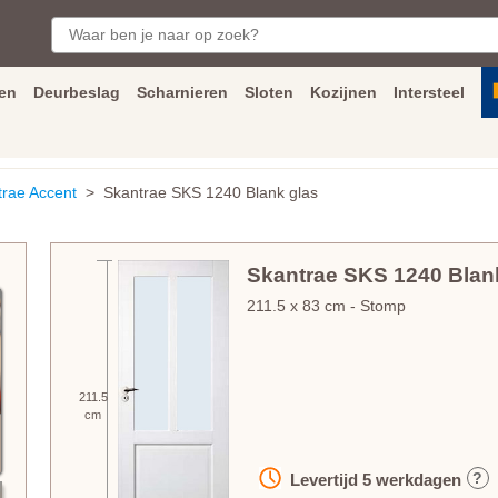
en
Deurbeslag
Scharnieren
Sloten
Kozijnen
Intersteel
ngen
Inmeet
en
montage
service
Bezorging
tot achter de voorde
trae Accent
> Skantrae SKS 1240 Blank glas
Skantrae SKS 1240 Blan
211.5
x
83
cm
- Stomp
211.5
cm
?
Levertijd
5
werkdagen