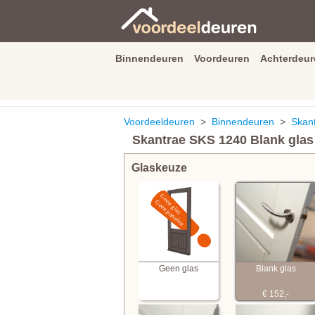
Binnendeuren
Voordeuren
Achterdeur
9.3
/
10
van
2590
beoordeli
Voordeeldeuren
>
Binnendeuren
>
Skan
Skantrae SKS 1240 Blank glas
Glaskeuze
Geen glas
Blank glas
€ 152,-