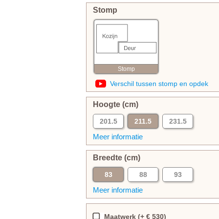
Stomp
Stomp
Verschil tussen stomp en opdek
Hoogte (cm)
201.5
211.5
231.5
Meer informatie
Breedte (cm)
83
88
93
Meer informatie
Maatwerk (+ € 530)