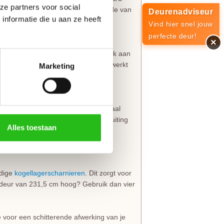
ze partners voor social
n 105 cm gemeten vanaf de onderzijde van
Deurenadviseur
nformatie die u aan ze heeft
Vind hier snel jouw
perfecte deur!
×
p
aan de buitenkant en een deurkruk aan
uren. De infrezing wordt netjes afgewerkt
Marketing
 (exclusief
knop of greep
)
urkruk
. Dit type
krukbediend
is ideaal
erkt met grondverf en de driepuntsluiting
Alles toestaan
rdige
kogellagerscharnieren
. Dit zorgt voor
deur van 231,5 cm hoog? Gebruik dan vier
e voor een schitterende afwerking van je