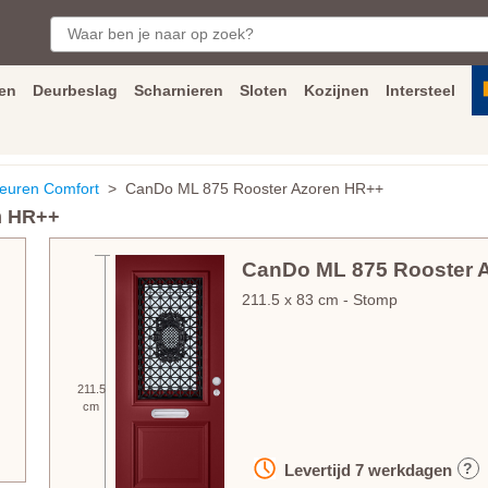
en
Deurbeslag
Scharnieren
Sloten
Kozijnen
Intersteel
ngen
Inmeet
en
montage
service
Bezorging
tot achter de voorde
euren Comfort
> CanDo ML 875 Rooster Azoren HR++
n HR++
CanDo ML 875 Rooster 
211.5
x
83
cm
- Stomp
211.5
cm
?
Levertijd
7
werkdagen