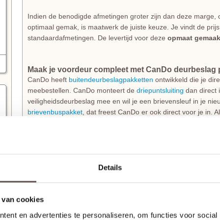
Indien de benodigde afmetingen groter zijn dan deze marge, 
optimaal gemak, is maatwerk de juiste keuze. Je vindt de prij
standaardafmetingen. De levertijd voor deze
opmaat gemaak
Maak je voordeur compleet met CanDo deurbeslag 
CanDo heeft
buitendeurbeslagpakketten
ontwikkeld die je dir
meebestellen. CanDo monteert de
driepuntsluiting
dan direct i
veiligheidsdeurbeslag mee en wil je een brievensleuf in je ni
brievenbuspakket
, dat freest CanDo er ook direct voor je in. 
uitstekende kwaliteit.
Je ontvangt deze deur als een basisdeur, zodat je deze nog 
er rekening mee dat de deur standaard wordt geleverd
zonde
brievensleuf
. Dit geeft je de vrijheid om zelf de perfecte access
Details
Extra bewerkingen naar wens
 van cookies
Op bestelling kan CanDo een
slotgat
op standaard hoogte, e
ent en advertenties te personaliseren, om functies voor social
tochtvaldorpel
in de deur frezen. De hoogte van een slotgat of