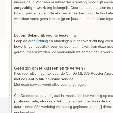
nieuwe deur. Voor een resultaat dat jarenlang mooi blijft en o
zorgvuldig kitwerk
erg belangrijk. Door de naden tussen de gl
kitten, geef je de deur de allerbeste bescherming. De flexibe
waardoor vocht geen kans krijgt en jouw deur in absolute topcon
Let op: Belangrijk voor je bestelling
Loop de
draairichting
en afmetingen in het overzicht nog even
bewerkingen specifiek voor jou op maat maken, kan deze niet
geretourneerd worden. Zo voorkomen we samen dat je voor v
Geen zin om te klussen en te verven?
Kies voor ultiem gemak door de CanDo ML 875 Rooster Azoren
met de
CanDo All-inclusive service
.
Met deze service wordt alles voor je geregeld!
CanDo meet de deur digitaal in, maakt de deur volledig op ma
professionele, strakke aflak
in de fabriek, precies in de kle
deur binnen één werkdag vakkundig geplaatst, zodat jij direct
eindresultaat.