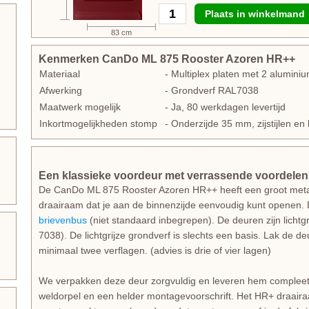
Plaats in winkelmand
83 cm
Kenmerken CanDo ML 875 Rooster Azoren HR++
Materiaal
- Multiplex platen met 2 alumin
Afwerking
- Grondverf RAL7038
Maatwerk mogelijk
- Ja, 80 werkdagen levertijd
Inkortmogelijkheden stomp
- Onderzijde 35 mm, zijstijlen 
Een klassieke voordeur met verrassende voordelen
De CanDo ML 875 Rooster Azoren HR++ heeft een groot metal
draairaam dat je aan de binnenzijde eenvoudig kunt openen. 
brievenbus
(niet standaard inbegrepen). De deuren zijn lichtg
7038). De lichtgrijze grondverf is slechts een basis. Lak de de
minimaal twee verflagen. (advies is drie of vier lagen)
We verpakken deze deur zorgvuldig en leveren hem complee
weldorpel en een helder montagevoorschrift. Het HR+ draair