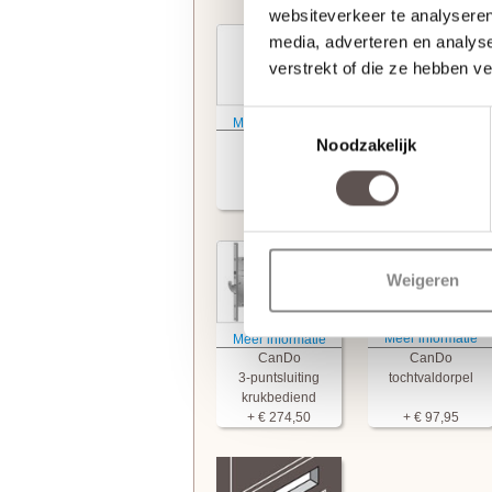
websiteverkeer te analyseren
media, adverteren en analys
verstrekt of die ze hebben v
Toestemmingsselectie
Meer informatie
Meer informatie
CanDo
CanDo
Noodzakelijk
slotgat
3-puntsluiting
sleutelbediend
+ € 19,95
+ € 274,50
Weigeren
Meer informatie
Meer informatie
CanDo
CanDo
3-puntsluiting
tochtvaldorpel
krukbediend
+ € 274,50
+ € 97,95