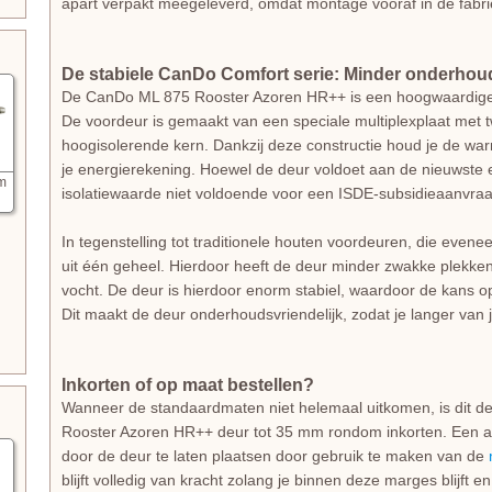
apart verpakt meegeleverd, omdat montage vooraf in de fabriek
De stabiele CanDo Comfort serie: Minder onderho
De CanDo ML 875 Rooster Azoren HR++ is een hoogwaardige 
De voordeur is gemaakt van een speciale multiplexplaat met
hoogisolerende kern. Dankzij deze constructie houd je de wa
je energierekening. Hoewel de deur voldoet aan de nieuwste e
am
isolatiewaarde niet voldoende voor een ISDE-subsidieaanvraa
In tegenstelling tot traditionele houten voordeuren, die even
uit één geheel. Hierdoor heeft de deur minder zwakke plekken
vocht. De deur is hierdoor enorm stabiel, waardoor de kans op
Dit maakt de deur onderhoudsvriendelijk, zodat je langer van 
Inkorten of op maat bestellen?
Wanneer de standaardmaten niet helemaal uitkomen, is dit d
Rooster Azoren HR++ deur tot 35 mm rondom inkorten. Een alt
door de deur te laten plaatsen door gebruik te maken van de
blijft volledig van kracht zolang je binnen deze marges blijft 