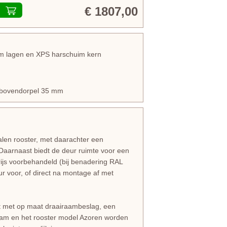
€ 1807,00
ium lagen en XPS harschuim kern
en bovendorpel 35 mm
en rooster, met daarachter een
Daarnaast biedt de deur ruimte voor een
rijs voorbehandeld (bij benadering RAL
ur voor, of direct na montage af met
t met op maat draairaambeslag, een
aam en het rooster model Azoren worden