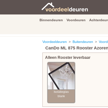
Binnendeuren
Voordeuren
Achterdeur
9.3
/
10
van
2590
beoordeli
Voordeeldeuren
>
Buitendeuren
>
Voord
CanDo ML 875 Rooster Azore
Alleen Rooster leverbaar
Isolatieglas
blank