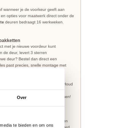
of wanneer je de voorkeur geeft aan
s en opties voor maatwerk direct onder de
te
deuren bedraagt 16 werkweken.
pakketten
ect met je nieuwe voordeur kunt
n de deur, levert 3 sterren
euwe deur? Bestel dan direct een
Alles past precies, snelle montage met
volledig naar wens kunt aanpassen. Houd
r
kozijn, deurbeslag, slotgat of
oires te kiezen die bij jouw stijl passen!
Over
en
driepuntsluiting
,
brievensleuf
of een
 media te bieden en om ons
 3-puntsluiting wordt op een standaard