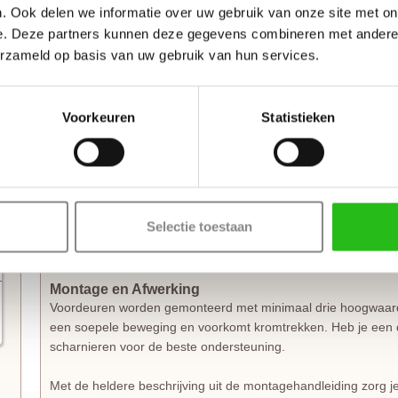
. Ook delen we informatie over uw gebruik van onze site met on
hoogte aangebracht. De deurkruk zit altijd op een hoogte va
e. Deze partners kunnen deze gegevens combineren met andere i
de deur.
erzameld op basis van uw gebruik van hun services.
*
Sleutelbediende 3-puntsluiting
(voordeur)
Te gebruiken voor buitendeuren met een
vaste knop of gree
de binnenkant. Dit type
sleutelbediend
is ideaal voor voorde
Voorkeuren
Statistieken
met grondverf en de driepuntsluiting wordt direct gemonteerd.
*
Krukbediende 3-puntsluiting
(achterdeur)
Te gebruiken voor buitendeuren met aan beide zijden een
de
voor achter- of balkondeuren. De infrezing wordt netjes afgew
Selectie toestaan
wordt direct gemonteerd. (exclusief
deurkruk
)
Montage en Afwerking
Voordeuren worden gemonteerd met minimaal drie hoogwaa
een soepele beweging en voorkomt kromtrekken. Heb je een 
scharnieren voor de beste ondersteuning.
Met de heldere beschrijving uit de montagehandleiding zorg j