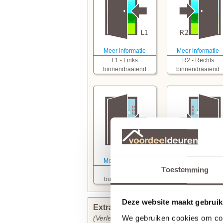
Meer informatie
Meer informatie
L1 - Links
R2 - Rechts
binnendraaiend
binnendraaiend
Meer informatie
Meer informatie
Toestemming
L3 - Links
R4 - Rechts
buitendraaiend
buitendraaiend
Deze website maakt gebruik
Extra bewerkingen toevoegen
We gebruiken cookies om cont
(Verlengt de levertijd met 3 werkdagen)