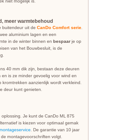
 niet mogelijk is.
ud, meer warmtebehoud
buitendeur uit de
CanDo Comfort serie
.
 twee aluminium lagen en een
rmte in de winter binnen en
bespaar
je op
isen van het Bouwbesluit, is de
g.
eens 40 mm dik zijn, bestaan deze deuren
 en is ze minder gevoelig voor wind en
 kromtrekken aanzienlijk wordt verkleind.
je deur kunt genieten.
e oplossing. Je kunt de CanDo ML 875
ernatief is kiezen voor optimaal gemak
montageservice
. De garantie van 10 jaar
en de montagevoorschriften volgt.