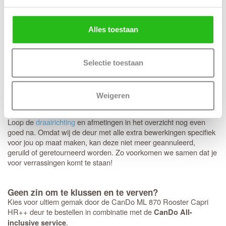
Met de heldere beschrijving uit de montagehandleiding zorg je
voor een schitterende afwerking van je nieuwe deur. Voor een
resultaat dat jarenlang mooi blijft en om je
volledig te
garantie
Alles toestaan
behouden, is
erg belangrijk. Door de naden
zorgvuldig kitwerk
tussen de glaslatten en het isolatieglas strak af te kitten, geef je
de deur de allerbeste bescherming. De flexibele kit beweegt
Selectie toestaan
moeiteloos mee met het hout, waardoor vocht geen kans krijgt en
jouw deur in absolute topconditie blijft
Weigeren
Let op: Belangrijk voor je bestelling
Loop de
draairichting
en afmetingen in het overzicht nog even
goed na. Omdat wij de deur met alle extra bewerkingen specifiek
voor jou op maat maken, kan deze niet meer geannuleerd,
geruild of geretourneerd worden. Zo voorkomen we samen dat je
voor verrassingen komt te staan!
Geen zin om te klussen en te verven?
Kies voor ultiem gemak door de CanDo ML 870 Rooster Capri
HR++ deur te bestellen in combinatie met de
CanDo All-
.
inclusive service