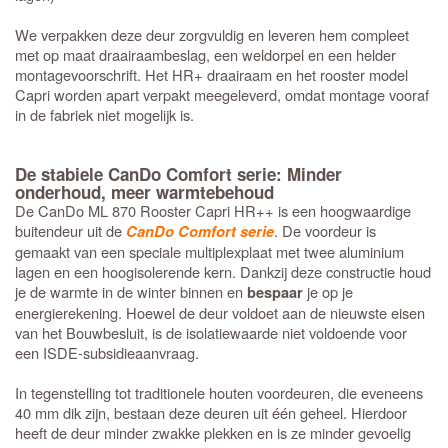
We verpakken deze deur zorgvuldig en leveren hem compleet
met op maat draairaambeslag, een weldorpel en een helder
montagevoorschrift. Het HR+ draairaam en het rooster model
Capri worden apart verpakt meegeleverd, omdat montage vooraf
in de fabriek niet mogelijk is.
De stabiele CanDo Comfort serie: Minder
onderhoud, meer warmtebehoud
De CanDo ML 870 Rooster Capri HR++ is een hoogwaardige
buitendeur uit de
. De voordeur is
CanDo Comfort serie
gemaakt van een speciale multiplexplaat met twee aluminium
lagen en een hoogisolerende kern. Dankzij deze constructie houd
je de warmte in de winter binnen en
je op je
bespaar
energierekening. Hoewel de deur voldoet aan de nieuwste eisen
van het Bouwbesluit, is de isolatiewaarde niet voldoende voor
een ISDE-subsidieaanvraag.
In tegenstelling tot traditionele houten voordeuren, die eveneens
40 mm dik zijn, bestaan deze deuren uit één geheel. Hierdoor
heeft de deur minder zwakke plekken en is ze minder gevoelig