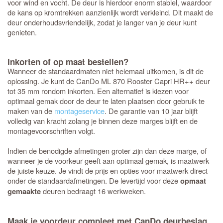
voor wind en vocht. De deur is hierdoor enorm stabiel, waardoor
de kans op kromtrekken aanzienlijk wordt verkleind. Dit maakt de
deur onderhoudsvriendelijk, zodat je langer van je deur kunt
genieten.
Inkorten of op maat bestellen?
Wanneer de standaardmaten niet helemaal uitkomen, is dit de
oplossing. Je kunt de CanDo ML 870 Rooster Capri HR++ deur
tot 35 mm rondom inkorten. Een alternatief is kiezen voor
optimaal gemak door de deur te laten plaatsen door gebruik te
maken van de
montageservice
. De garantie van 10 jaar blijft
volledig van kracht zolang je binnen deze marges blijft en de
montagevoorschriften volgt.
Indien de benodigde afmetingen groter zijn dan deze marge, of
wanneer je de voorkeur geeft aan optimaal gemak, is maatwerk
de juiste keuze. Je vindt de prijs en opties voor maatwerk direct
onder de standaardafmetingen. De levertijd voor deze
opmaat
deuren bedraagt 16 werkweken.
gemaakte
Maak je voordeur compleet met CanDo deurbeslag