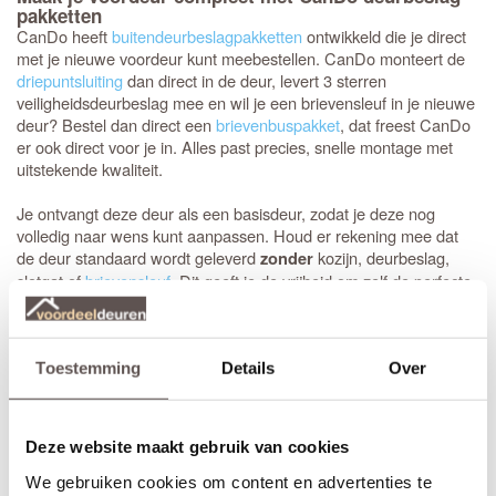
pakketten
CanDo heeft
buitendeurbeslagpakketten
ontwikkeld die je direct
met je nieuwe voordeur kunt meebestellen. CanDo monteert de
driepuntsluiting
dan direct in de deur, levert 3 sterren
veiligheidsdeurbeslag mee en wil je een brievensleuf in je nieuwe
deur? Bestel dan direct een
brievenbuspakket
, dat freest CanDo
er ook direct voor je in. Alles past precies, snelle montage met
uitstekende kwaliteit.
Je ontvangt deze deur als een basisdeur, zodat je deze nog
volledig naar wens kunt aanpassen. Houd er rekening mee dat
de deur standaard wordt geleverd
kozijn, deurbeslag,
zonder
slotgat of
brievensleuf
. Dit geeft je de vrijheid om zelf de perfecte
accessoires te kiezen die bij jouw stijl passen!
Extra bewerkingen naar wens
Toestemming
Details
Over
Op bestelling kan CanDo een
slotgat
op standaard hoogte, een
driepuntsluiting
,
brievensleuf
of een
tochtvaldorpel
in de deur
frezen. De hoogte van een slotgat of 3-puntsluiting wordt op een
Deze website maakt gebruik van cookies
standaard hoogte aangebracht. De deurkruk zit altijd op een
hoogte van 105 cm gemeten vanaf de onderzijde van de deur.
We gebruiken cookies om content en advertenties te