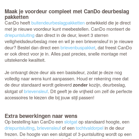
Maak je voordeur compleet met CanDo deurbeslag
pakketten
CanDo heeft
buitendeurbeslagpakketten
ontwikkeld die je direct
met je nieuwe voordeur kunt meebestellen. CanDo monteert de
driepuntsluiting
dan direct in de deur, levert 3 sterren
veiligheidsdeurbeslag mee en wil je een brievensleuf in je nieuwe
deur? Bestel dan direct een
brievenbuspakket
, dat freest CanDo
er ook direct voor je in. Alles past precies, snelle montage met
uitstekende kwaliteit.
Je ontvangt deze deur als een basisdeur, zodat je deze nog
volledig naar wens kunt aanpassen. Houd er rekening mee dat
de deur standaard wordt geleverd
kozijn, deurbeslag,
zonder
slotgat of
brievensleuf
. Dit geeft je de vrijheid om zelf de perfecte
accessoires te kiezen die bij jouw stijl passen!
Extra bewerkingen naar wens
Op bestelling kan CanDo een
slotgat
op standaard hoogte, een
driepuntsluiting
,
brievensleuf
of een
tochtvaldorpel
in de deur
frezen. De hoogte van een slotgat of 3-puntsluiting wordt op een