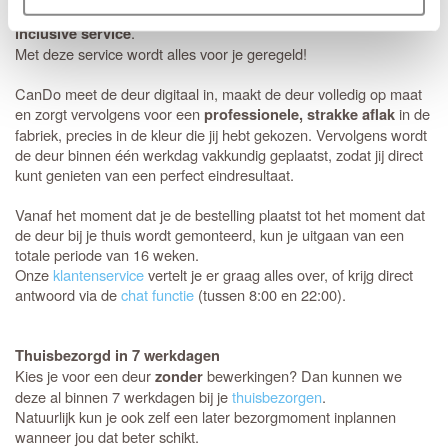
Berlijn HR+ deur te bestellen in combinatie met de
CanDo All-
.
inclusive service
Met deze service wordt alles voor je geregeld!
CanDo meet de deur digitaal in, maakt de deur volledig op maat
en zorgt vervolgens voor een
in de
professionele, strakke aflak
fabriek, precies in de kleur die jij hebt gekozen. Vervolgens wordt
de deur binnen één werkdag vakkundig geplaatst, zodat jij direct
kunt genieten van een perfect eindresultaat.
Vanaf het moment dat je de bestelling plaatst tot het moment dat
de deur bij je thuis wordt gemonteerd, kun je uitgaan van een
totale periode van 16 weken.
Onze
klantenservice
vertelt je er graag alles over, of krijg direct
antwoord via de
chat functie
(tussen 8:00 en 22:00).
Thuisbezorgd in 7 werkdagen
Kies je voor een deur
bewerkingen? Dan kunnen we
zonder
deze al binnen 7 werkdagen bij je
thuisbezorgen
.
Natuurlijk kun je ook zelf een later bezorgmoment inplannen
wanneer jou dat beter schikt.