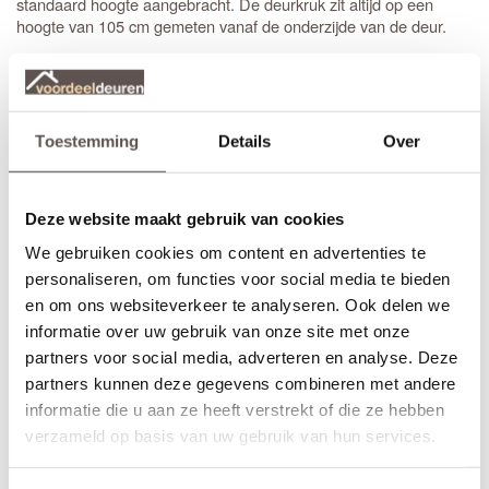
standaard hoogte aangebracht. De deurkruk zit altijd op een
hoogte van 105 cm gemeten vanaf de onderzijde van de deur.
*
(voordeur)
Sleutelbediende 3-puntsluiting
Te gebruiken voor buitendeuren met een
vaste knop of greep
aan de buitenkant en een deurkruk aan de binnenkant. Dit type
is ideaal voor voordeuren. De infrezing wordt
sleutelbediend
Toestemming
Details
Over
netjes afgewerkt met grondverf en de driepuntsluiting wordt direct
gemonteerd. (exclusief
knop of greep
)
Deze website maakt gebruik van cookies
*
(achterdeur)
Krukbediende 3-puntsluiting
Te gebruiken voor buitendeuren met aan beide zijden een
We gebruiken cookies om content en advertenties te
. Dit type
is ideaal voor achter- of
deurkruk
krukbediend
personaliseren, om functies voor social media te bieden
balkondeuren. De infrezing wordt netjes afgewerkt met grondverf
en om ons websiteverkeer te analyseren. Ook delen we
en de driepuntsluiting wordt direct gemonteerd. (exclusief
informatie over uw gebruik van onze site met onze
deurkruk
)
partners voor social media, adverteren en analyse. Deze
partners kunnen deze gegevens combineren met andere
Montage en Afwerking
informatie die u aan ze heeft verstrekt of die ze hebben
Voordeuren worden gemonteerd met minimaal drie
verzameld op basis van uw gebruik van hun services.
hoogwaardige
kogellagerscharnieren
. Dit zorgt voor een soepele
beweging en voorkomt kromtrekken. Heb je een deur van 231,5
cm hoog? Gebruik dan vier scharnieren voor de beste