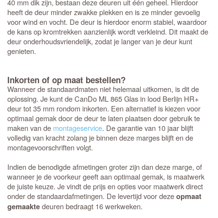
40 mm dik zijn, bestaan deze deuren uit één geheel. Hierdoor
heeft de deur minder zwakke plekken en is ze minder gevoelig
voor wind en vocht. De deur is hierdoor enorm stabiel, waardoor
de kans op kromtrekken aanzienlijk wordt verkleind. Dit maakt de
deur onderhoudsvriendelijk, zodat je langer van je deur kunt
genieten.
Inkorten of op maat bestellen?
Wanneer de standaardmaten niet helemaal uitkomen, is dit de
oplossing. Je kunt de CanDo ML 865 Glas in lood Berlijn HR+
deur tot 35 mm rondom inkorten. Een alternatief is kiezen voor
optimaal gemak door de deur te laten plaatsen door gebruik te
maken van de
montageservice
. De garantie van 10 jaar blijft
volledig van kracht zolang je binnen deze marges blijft en de
montagevoorschriften volgt.
Indien de benodigde afmetingen groter zijn dan deze marge, of
wanneer je de voorkeur geeft aan optimaal gemak, is maatwerk
de juiste keuze. Je vindt de prijs en opties voor maatwerk direct
onder de standaardafmetingen. De levertijd voor deze
opmaat
deuren bedraagt 16 werkweken.
gemaakte