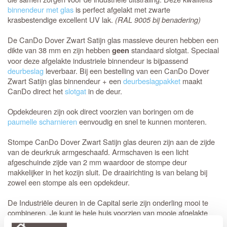
binnendeur met glas
is perfect afgelakt met zwarte
krasbestendige excellent UV lak.
(RAL 9005 bij benadering)
De CanDo Dover Zwart Satijn glas massieve deuren hebben een
dikte van 38 mm en zijn hebben
standaard slotgat. Speciaal
geen
voor deze afgelakte industriele binnendeur is bijpassend
deurbeslag
leverbaar. Bij een bestelling van een CanDo Dover
Zwart Satijn glas binnendeur + een
deurbeslagpakket
maakt
CanDo direct het
slotgat
in de deur.
Opdekdeuren zijn ook direct voorzien van boringen om de
paumelle scharnieren
eenvoudig en snel te kunnen monteren.
Stompe CanDo Dover Zwart Satijn glas deuren zijn aan de zijde
van de deurkruk armgeschaafd. Armschaven is een licht
afgeschuinde zijde van 2 mm waardoor de stompe deur
makkelijker in het kozijn sluit. De draairichting is van belang bij
zowel een stompe als een opdekdeur.
De Industriële deuren in de Capital serie zijn onderling mooi te
combineren. Je kunt je hele huis voorzien van mooie afgelakte
zwarte deuren
die perfect bij elkaar passen. Deze deur past goed