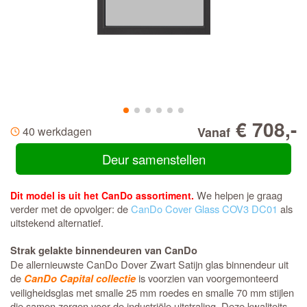
€ 708,-
40 werkdagen
Vanaf
Deur samenstellen
We helpen je graag
Dit model is uit het CanDo assortiment.
verder met de opvolger: de
CanDo Cover Glass COV3 DC01
als
uitstekend alternatief.
Strak gelakte binnendeuren van CanDo
De allernieuwste CanDo Dover Zwart Satijn glas binnendeur uit
de
is voorzien van voorgemonteerd
CanDo Capital collectie
veiligheidsglas met smalle 25 mm roedes en smalle 70 mm stijlen
die samen zorgen voor de industriële uitstraling. Deze kwaliteits