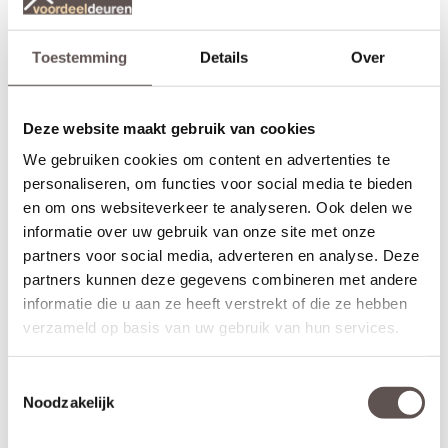
bij de dichte deur
maar ook bij de
CanDo Oklahoma,
freeslijndeuren
en de
. Liever
CanDo Austin
CanDo Jefferson
deze deur in het wit, kijk dan bij de
.
CanDo Dover Wit
Toestemming
Details
Over
Let op!
Als je geen deurbeslagpakket bij bestelt, boort CanDo het slotgat
Deze website maakt gebruik van cookies
dus ook
in, dit zul je dus indien nodig zelf in moeten frezen.
niet
Standaard sloten en deurbeslag past niet op de smalle
We gebruiken cookies om content en advertenties te
deurstijlen!
personaliseren, om functies voor social media te bieden
en om ons websiteverkeer te analyseren. Ook delen we
Zelf passend maken of op maat bestellen
informatie over uw gebruik van onze site met onze
Stompe CanDo Dover Zwart Satijn glas deuren zijn aan beide
deurstijlen, de bovendorpel en onderdorpel 5 mm in te korten.
partners voor social media, adverteren en analyse. Deze
Een
opdekdeur
is door de opdekranden alleen aan de onderzijde
partners kunnen deze gegevens combineren met andere
5 mm in te korten. De garantie van 10 jaar blijft van kracht binnen
informatie die u aan ze heeft verstrekt of die ze hebben
deze aangegeven marges. Maatwerk is voor deze deur niet
verzameld op basis van uw gebruik van hun services.
mogelijk.
Let op!
Toestemmingsselectie
Controleer nogmaals goed de gekozen afmetingen, kleur en
Noodzakelijk
uitvoering. CanDo Dover Zwart Satijn glas deuren kunnen niet
geruild, geannuleerd of retour gebracht worden.