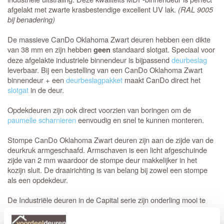
afgelakt met zwarte krasbestendige excellent UV lak.
(RAL 9005
bij benadering)
De massieve CanDo Oklahoma Zwart deuren hebben een dikte
van 38 mm en zijn hebben
standaard slotgat. Speciaal voor
geen
deze afgelakte industriele binnendeur is bijpassend
deurbeslag
leverbaar. Bij een bestelling van een CanDo Oklahoma Zwart
binnendeur + een
deurbeslagpakket
maakt CanDo direct het
slotgat
in de deur.
Opdekdeuren zijn ook direct voorzien van boringen om de
paumelle scharnieren
eenvoudig en snel te kunnen monteren.
Stompe CanDo Oklahoma Zwart deuren zijn aan de zijde van de
deurkruk armgeschaafd. Armschaven is een licht afgeschuinde
zijde van 2 mm waardoor de stompe deur makkelijker in het
kozijn sluit. De draairichting is van belang bij zowel een stompe
als een opdekdeur.
De Industriële deuren in de Capital serie zijn onderling mooi te
combineren. Je kunt je hele huis voorzien van mooie afgelakte
zwarte deuren
die perfect bij elkaar passen. Deze deur past goed