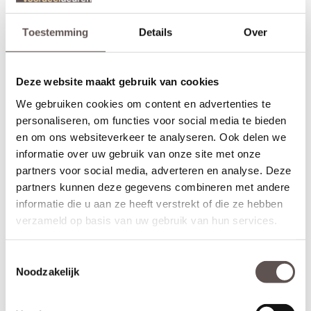
bij de glazen deur
. Liever deze deur in het wit, kijk
CanDo Dover
dan bij de
.
CanDo Oklahoma Wit
Toestemming
Details
Over
Let op!
Als je geen deurbeslagpakket bij bestelt, boort CanDo het slotgat
dus ook
in, dit zul je dus indien nodig zelf in moeten frezen.
niet
Deze website maakt gebruik van cookies
Standaard sloten en deurbeslag past niet op de smalle
We gebruiken cookies om content en advertenties te
deurstijlen!
personaliseren, om functies voor social media te bieden
Zelf passend maken of op maat bestellen
en om ons websiteverkeer te analyseren. Ook delen we
Stompe CanDo Oklahoma Zwart deuren zijn aan beide
informatie over uw gebruik van onze site met onze
deurstijlen, de bovendorpel en onderdorpel 5 mm in te korten.
partners voor social media, adverteren en analyse. Deze
Een
opdekdeur
is door de opdekranden alleen aan de onderzijde
partners kunnen deze gegevens combineren met andere
5 mm in te korten. De garantie van 10 jaar blijft van kracht binnen
informatie die u aan ze heeft verstrekt of die ze hebben
deze aangegeven marges. Maatwerk is voor deze deur niet
mogelijk.
verzameld op basis van uw gebruik van hun services.
Let op!
Toestemmingsselectie
Controleer nogmaals goed de gekozen afmetingen, kleur en
Noodzakelijk
uitvoering. CanDo Oklahoma Zwart deuren kunnen niet geruild,
geannuleerd of retour gebracht worden.