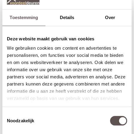
dichte deur
maar ook bij de freeslijndeuren
CanDo Oklahoma,
en de
. Liever deze deur in het
CanDo Austin
CanDo Jefferson
zwart, kijk dan bij de
.
CanDo Dover Zwart
Toestemming
Details
Over
Let op!
Als je geen deurbeslagpakket bij bestelt, boort CanDo het slotgat
Deze website maakt gebruik van cookies
dus ook
in, dit zul je dus indien nodig zelf in moeten frezen.
niet
Standaard sloten en deurbeslag past niet op de smalle
We gebruiken cookies om content en advertenties te
deurstijlen!
personaliseren, om functies voor social media te bieden
en om ons websiteverkeer te analyseren. Ook delen we
Zelf passend maken of op maat bestellen
informatie over uw gebruik van onze site met onze
Stompe CanDo Dover Wit Blank glas deuren zijn aan beide
partners voor social media, adverteren en analyse. Deze
deurstijlen, de bovendorpel en onderdorpel 5 mm in te korten.
Een
opdekdeur
is door de opdekranden alleen aan de onderzijde
partners kunnen deze gegevens combineren met andere
5 mm in te korten. De garantie van 10 jaar blijft van kracht binnen
informatie die u aan ze heeft verstrekt of die ze hebben
deze aangegeven marges. Maatwerk is voor deze deur niet
verzameld op basis van uw gebruik van hun services.
mogelijk.
Let op!
Toestemmingsselectie
Controleer nogmaals goed de gekozen afmetingen, kleur en
Noodzakelijk
uitvoering. CanDo Dover Wit Blank glas deuren kunnen niet
geruild, geannuleerd of retour gebracht worden.