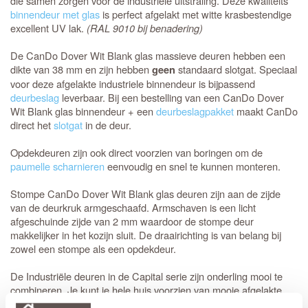
die samen zorgen voor de industriële uitstraling. Deze kwaliteits
binnendeur met glas
is perfect afgelakt met witte krasbestendige
excellent UV lak.
(RAL 9010 bij benadering)
De CanDo Dover Wit Blank glas massieve deuren hebben een
dikte van 38 mm en zijn hebben
standaard slotgat. Speciaal
geen
voor deze afgelakte industriele binnendeur is bijpassend
deurbeslag
leverbaar. Bij een bestelling van een CanDo Dover
Wit Blank glas binnendeur + een
deurbeslagpakket
maakt CanDo
direct het
slotgat
in de deur.
Opdekdeuren zijn ook direct voorzien van boringen om de
paumelle scharnieren
eenvoudig en snel te kunnen monteren.
Stompe CanDo Dover Wit Blank glas deuren zijn aan de zijde
van de deurkruk armgeschaafd. Armschaven is een licht
afgeschuinde zijde van 2 mm waardoor de stompe deur
makkelijker in het kozijn sluit. De draairichting is van belang bij
zowel een stompe als een opdekdeur.
De Industriële deuren in de Capital serie zijn onderling mooi te
combineren. Je kunt je hele huis voorzien van mooie afgelakte
deuren die perfect bij elkaar passen. Deze deur past goed bij de