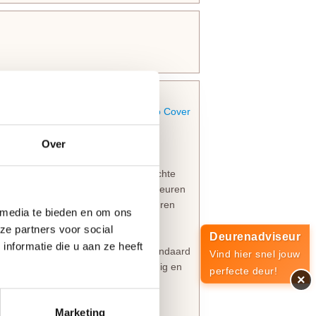
 verder met de opvolger: de
CanDo Cover
Over
apital collectie
is voorzien van rechte
uitstraling. Deze kwaliteits binnendeuren
.
(RAL 9010 bij benadering)
. De deuren
 media te bieden en om ons
ze partners voor social
Deurenadviseur
nformatie die u aan ze heeft
zijn voorzien van een
slotgat
op standaard
Vind hier snel jouw
om de
paumelle scharnieren
eenvoudig en
perfecte deur!
×
ompe
CanDo Austin Wit deuren.
Marketing