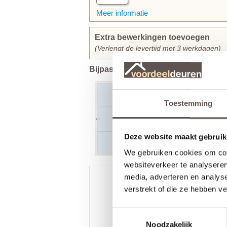
Meer informatie
Extra bewerkingen toevoegen
(Verlengt de levertijd met 3 werkdagen)
Bijpassende CanDo deuren
Toestemming
Deze website maakt gebruik
We gebruiken cookies om cont
websiteverkeer te analyseren
media, adverteren en analys
verstrekt of die ze hebben v
/
9.3
10
2.590 reviews
Toestemmingsselectie
Noodzakelijk