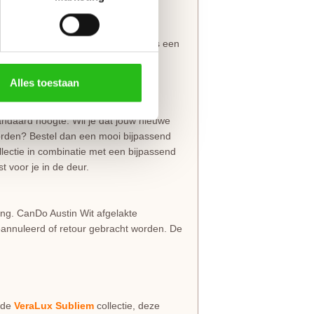
over Wit
binnendeur.
urkruk armgeschaafd. Armschaven is een
kelijker in het kozijn sluit. De
kdeur.
Alles toestaan
ndaard hoogte. Wil je dat jouw nieuwe
orden? Bestel dan een mooi bijpassend
ollectie in combinatie met een bijpassend
 voor je in de deur.
ng. CanDo Austin Wit afgelakte
eannuleerd of retour gebracht worden. De
j de
VeraLux Subliem
collectie, deze