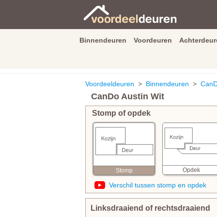
Binnendeuren
Voordeuren
Achterdeur
9.3
/
10
van
2590
beoordeli
Voordeeldeuren
>
Binnendeuren
>
CanD
CanDo Austin Wit
Stomp of opdek
Opdek
Stomp
Verschil tussen stomp en opdek
Linksdraaiend of rechtsdraaiend