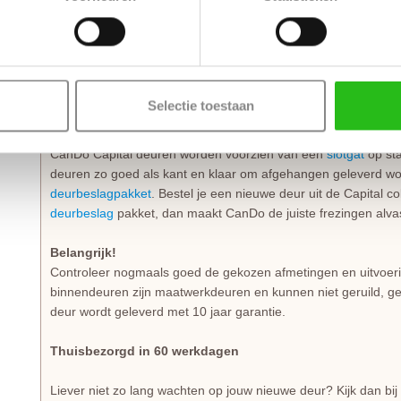
Een bijpassende massieve MDF-deur met glas is de
CanDo D
Stompe CanDo Austin Wit deuren zijn aan de zijde van de de
licht afgeschuinde zijde van 2 mm waardoor de stompe deur mak
draairichting is van belang bij zowel een stompe als een opde
Selectie toestaan
Kant en klaar om afgehangen te worden.
CanDo Capital deuren worden voorzien van een
slotgat
op sta
deuren zo goed als kant en klaar om afgehangen geleverd w
deurbeslagpakket
. Bestel je een nieuwe deur uit de Capital c
deurbeslag
pakket, dan maakt CanDo de juiste frezingen alvast
Belangrijk!
Controleer nogmaals goed de gekozen afmetingen en uitvoeri
binnendeuren zijn maatwerkdeuren en kunnen niet geruild, g
deur wordt geleverd met 10 jaar garantie.
Thuisbezorgd in 60 werkdagen
Liever niet zo lang wachten op jouw nieuwe deur? Kijk dan bi