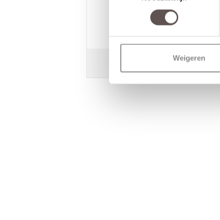
10
/
10
Fam. Blok
Zeer goede service. Top
producten.
Weigeren