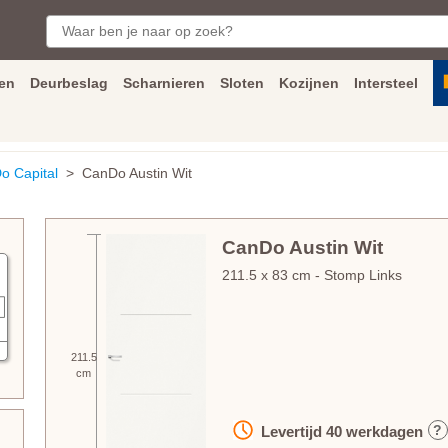
en
Deurbeslag
Scharnieren
Sloten
Kozijnen
Intersteel
ngen
Inmeet
en
montage
service
Bezorging
tot achter de voorde
o Capital
> CanDo Austin Wit
CanDo Austin Wit
211.5
x
83
cm
- Stomp Links
211.5
cm
?
Levertijd
40
werkdagen