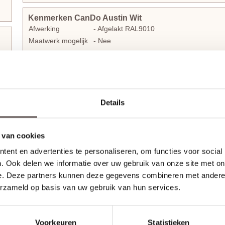
Kenmerken CanDo Austin Wit
Afwerking
- Afgelakt RAL9010
Maatwerk mogelijk
- Nee
Dit model is uit het CanDo assortiment.
We helpen je graag
Original COV1 BA03
als uitstekend alternatief.
Details
Strak gelakte binnendeuren van CanDo
De allernieuwste CanDo Austin Wit binnendeur uit de
CanDo C
stijlen en 6 mm freeslijnen die samen zorgen voor de moderne 
 van cookies
zijn perfect afgelakt met witte krasbestendige excellent UV lak
ent en advertenties te personaliseren, om functies voor social
hebben een honingraatvulling met een MDF toplaag.
. Ook delen we informatie over uw gebruik van onze site met on
e. Deze partners kunnen deze gegevens combineren met andere i
De CanDo Austin Wit deuren hebben een dikte van 38 mm en 
erzameld op basis van uw gebruik van hun services.
hoogte. Opdekdeuren zijn ook direct voorzien van boringen 
snel te kunnen monteren.
CanDo Austin Wit
opdekdeuren
zijn goedkoper in prijs dan
st
Voorkeuren
Statistieken