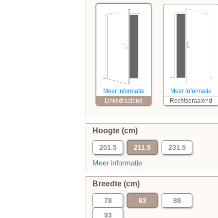
Meer informatie
Meer informatie
Linksdraaiend
Rechtsdraaiend
Hoogte (cm)
201.5
211.5
231.5
Meer informatie
Breedte (cm)
78
83
88
93