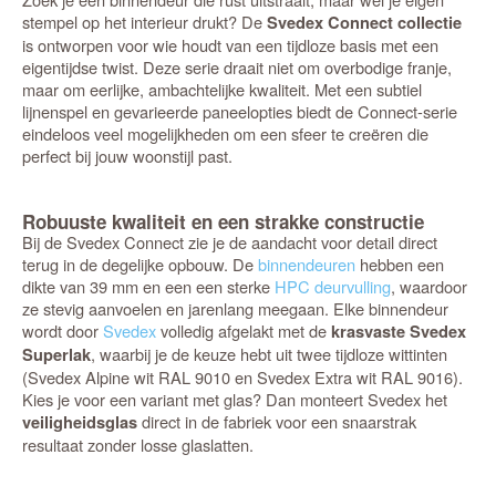
stempel op het interieur drukt? De
Svedex Connect collectie
is ontworpen voor wie houdt van een tijdloze basis met een
eigentijdse twist. Deze serie draait niet om overbodige franje,
maar om eerlijke, ambachtelijke kwaliteit. Met een subtiel
lijnenspel en gevarieerde paneelopties biedt de Connect-serie
eindeloos veel mogelijkheden om een sfeer te creëren die
perfect bij jouw woonstijl past.
Robuuste kwaliteit en een strakke constructie
Bij de Svedex Connect zie je de aandacht voor detail direct
terug in de degelijke opbouw. De
binnendeuren
hebben een
dikte van 39 mm en een een sterke
HPC deurvulling
, waardoor
ze stevig aanvoelen en jarenlang meegaan. Elke binnendeur
wordt door
Svedex
volledig afgelakt met de
krasvaste Svedex
, waarbij je de keuze hebt uit twee tijdloze wittinten
Superlak
(Svedex Alpine wit RAL 9010 en Svedex Extra wit RAL 9016).
Kies je voor een variant met glas? Dan monteert Svedex het
direct in de fabriek voor een snaarstrak
veiligheidsglas
resultaat zonder losse glaslatten.