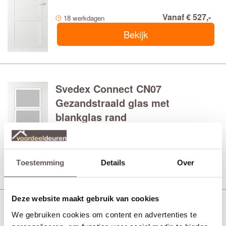
Vanaf € 527,-
18 werkdagen
Bekijk
Svedex Connect CN07
Gezandstraald glas met
blankglas rand
Board afgelakt wit
Vanaf € 527,-
21 werkdagen
Bekijk
Toestemming
Details
Over
Deze website maakt gebruik van cookies
Svedex Connect CN07 Satijnglas
We gebruiken cookies om content en advertenties te