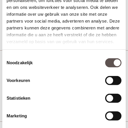
Board afgelakt wit
personaliseren, om functies voor social media te bieden
en om ons websiteverkeer te analyseren. Ook delen we
informatie over uw gebruik van onze site met onze
partners voor social media, adverteren en analyse. Deze
Vanaf € 527,-
21 werkdagen
partners kunnen deze gegevens combineren met andere
Bekijk
informatie die u aan ze heeft verstrekt of die ze hebben
verzameld op basis van uw gebruik van hun services.
Toestemmingsselectie
Noodzakelijk
Svedex Connect CN07 Blankglas
Board afgelakt wit
Voorkeuren
Vanaf € 527,-
21 werkdagen
Statistieken
Bekijk
Marketing