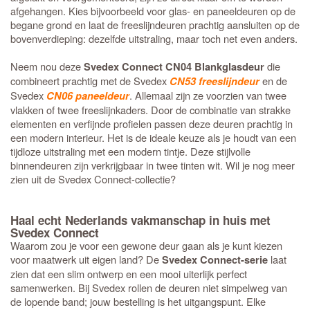
afgehangen. Kies bijvoorbeeld voor glas- en paneeldeuren op de
begane grond en laat de freeslijndeuren prachtig aansluiten op de
bovenverdieping: dezelfde uitstraling, maar toch net even anders.
Neem nou deze
die
Svedex Connect CN04 Blankglasdeur
combineert prachtig met de Svedex
en de
CN53 freeslijndeur
Svedex
. Allemaal zijn ze voorzien van twee
CN06 paneeldeur
vlakken of twee freeslijnkaders. Door de combinatie van strakke
elementen en verfijnde profielen passen deze deuren prachtig in
een modern interieur. Het is de ideale keuze als je houdt van een
tijdloze uitstraling met een modern tintje. Deze stijlvolle
binnendeuren zijn verkrijgbaar in twee tinten wit. Wil je nog meer
zien uit de Svedex Connect-collectie?
Haal echt Nederlands vakmanschap in huis met
Svedex Connect
Waarom zou je voor een gewone deur gaan als je kunt kiezen
voor maatwerk uit eigen land? De
laat
Svedex Connect-serie
zien dat een slim ontwerp en een mooi uiterlijk perfect
samenwerken. Bij Svedex rollen de deuren niet simpelweg van
de lopende band; jouw bestelling is het uitgangspunt. Elke