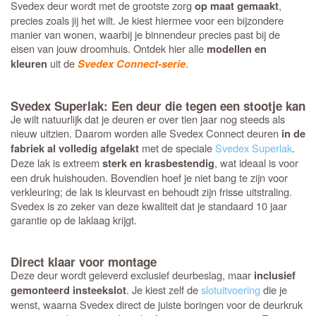
Svedex deur wordt met de grootste zorg
,
op maat gemaakt
precies zoals jij het wilt. Je kiest hiermee voor een bijzondere
manier van wonen, waarbij je binnendeur precies past bij de
eisen van jouw droomhuis. Ontdek hier alle
modellen en
uit de
.
kleuren
Svedex Connect-serie
Svedex Superlak: Een deur die tegen een stootje kan
Je wilt natuurlijk dat je deuren er over tien jaar nog steeds als
nieuw uitzien. Daarom worden alle Svedex Connect deuren
in de
met de speciale
Svedex Superlak
.
fabriek al volledig afgelakt
Deze lak is extreem
, wat ideaal is voor
sterk en krasbestendig
een druk huishouden. Bovendien hoef je niet bang te zijn voor
verkleuring; de lak is kleurvast en behoudt zijn frisse uitstraling.
Svedex is zo zeker van deze kwaliteit dat je standaard 10 jaar
garantie op de laklaag krijgt.
Direct klaar voor montage
Deze deur wordt geleverd exclusief deurbeslag, maar
inclusief
. Je kiest zelf de
slotuitvoering
die je
gemonteerd insteekslot
wenst, waarna Svedex direct de juiste boringen voor de deurkruk