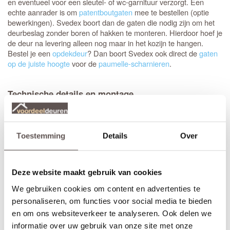
en eventueel voor een sleutel- of wc-garnituur verzorgt. Een
echte aanrader is om
patentboutgaten
mee te bestellen (optie
bewerkingen). Svedex boort dan de gaten die nodig zijn om het
deurbeslag zonder boren of hakken te monteren. Hierdoor hoef je
de deur na levering alleen nog maar in het kozijn te hangen.
Bestel je een
opdekdeur
? Dan boort Svedex ook direct de
gaten
op de juiste hoogte
voor de
paumelle-scharnieren
.
Technische details en montage
Deze glasdeur voelt stevig aan en gaat jarenlang mee dankzij de
degelijke dikte van 39 mm en een
sterke HPC deurvulling
. Dit
specifieke model is leverbaar in verschillende varianten
gehard
. Benieuwd naar de eigenschappen van de
veiligheidsglas
Toestemming
Details
Over
verschillende
Svedex glassoorten
? Bekijk dan het volledige
overzicht van alle beschikbare Svedex glasvullingen.
Deze website maakt gebruik van cookies
Elk model
Svedex deur
is leverbaar in zowel een stompe als
opdekuitvoering, in elke denkbare standaardmaat of afwijkende
We gebruiken cookies om content en advertenties te
afmeting. Het is voor beide uitvoeringen van belang dat je de
personaliseren, om functies voor social media te bieden
juiste draairichting doorgeeft tijdens het bestellen. Doordat
en om ons websiteverkeer te analyseren. Ook delen we
Svedex het slot al in de fabriek infreest, kan de deur niet
informatie over uw gebruik van onze site met onze
omgedraaid worden en is de
keuze tussen links en rechts
van