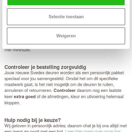
Op de Svedex Connect deuren heb je volledige vrijheid:
elk type
. Hoewel het deurbeslag van Svedex
deurbeslag past perfect
kwalitatief uitstekend is, ben je hier niet aan gebonden en kun je
Selectie toestaan
ook voor andere merken kiezen. Heb je een voorkeur voor een
strakke look met minirozetten in plaats van een standaard rond of
vierkant rozet? Dan bereiden we dit graag direct voor je voor.
Weigeren
Houd er wel rekening mee dat deze specifieke fabrieksboring
alleen mogelijk is bij aankoop van origineel
Svedex deurbeslag
met minirozet.
Controleer je bestelling zorgvuldig
Jouw nieuwe Svedex deuren worden als een persoonlijk pakket
speciaal voor jou samengesteld. Omdat het om dit specifieke
maatwerk gaat, is het niet mogelijk om de deuren te ruilen,
annuleren of retourneren.
daarom nog een laatste
Controleer
keer
of de afmetingen, kleur en uitvoering helemaal
extra goed
kloppen.
Hulp nodig bij je keuze?
Wij geloven in persoonlijk advies; daarom chat je bij ons altijd met
een mens en nooit met een bot.
Lees hier meer over onze live