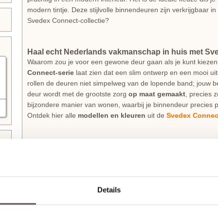
modern tintje. Deze stijlvolle binnendeuren zijn verkrijgbaar in
Svedex Connect-collectie?
Haal echt Nederlands vakmanschap in huis met Sv
Waarom zou je voor een gewone deur gaan als je kunt kiezen
Connect-serie
laat zien dat een slim ontwerp en een mooi uit
rollen de deuren niet simpelweg van de lopende band; jouw be
deur wordt met de grootste zorg
op maat gemaakt
, precies z
bijzondere manier van wonen, waarbij je binnendeur precies p
Ontdek hier alle
modellen en kleuren
uit de
Svedex Connect
Svedex Superlak: Een deur die tegen een stootje k
Je wilt natuurlijk dat je deuren er over tien jaar nog steeds 
Connect deuren
in de fabriek al volledig afgelakt
met de sp
extreem
sterk en krasbestendig
, wat ideaal is voor een dru
te zijn voor verkleuring; de lak is kleurvast en behoudt zijn fri
Details
kwaliteit dat je standaard 10 jaar garantie op de laklaag krijgt.