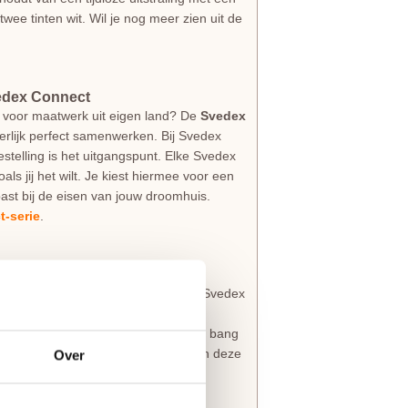
 twee tinten wit. Wil je nog meer zien uit de
edex Connect
 voor maatwerk uit eigen land? De
Svedex
erlijk perfect samenwerken. Bij Svedex
stelling is het uitgangspunt. Elke Svedex
oals jij het wilt. Je kiest hiermee voor een
ast bij de eisen van jouw droomhuis.
-serie
.
an
als nieuw uitzien. Daarom worden alle Svedex
eciale
Svedex Superlak
. Deze lak is
k huishouden. Bovendien hoef je niet bang
sse uitstraling. Svedex is zo zeker van deze
Over