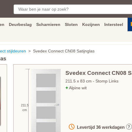
en
Deurbeslag
Scharnieren
Sloten
Kozijnen
Intersteel
ngen
Inmeet
en
montage
service
Bezorging
tot achter de voorde
ct stijldeuren
> Svedex Connect CN08 Satijnglas
las
Svedex Connect CN08 Sa
211.5
x
83
cm
- Stomp Links
+
Alpine wit
211.5
cm
?
Levertijd
36
werkdagen