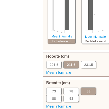
Meer informatie
Meer informatie
Linksdraaiend
Rechtsdraaiend
Hoogte (cm)
201.5
211.5
231.5
Meer informatie
Breedte (cm)
73
78
83
88
93
Meer informatie