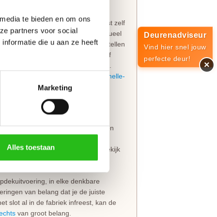
 media te bieden en om ons
ief gemonteerd insteekslot
. Je kiest zelf
ze partners voor social
 boringen voor de deurkruk en eventueel
Deurenadviseur
nformatie die u aan ze heeft
er is om
patentboutgaten
mee te bestellen
Vind hier snel jouw
jn om het deurbeslag zonder boren of
perfecte deur!
×
en nog maar in het kozijn te hangen.
en op de juiste hoogte
voor de
paumelle-
Marketing
 de degelijke dikte van 39 mm en een
erschillende varianten
gehard
Alles toestaan
rschillende
Svedex glassoorten
? Bekijk
ullingen.
pdekuitvoering, in elke denkbare
eringen van belang dat je de juiste
t slot al in de fabriek infreest, kan de
rechts
van groot belang.