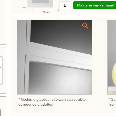
Plaats in winkelmand
83 cm
* Moderne glasdeur voorzien van strakke
* Sa
opliggende glaslatten
hier