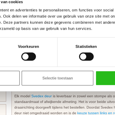
 van cookies
Direct klaar voor montage
ent en advertenties te personaliseren, om functies voor social
Deze deur wordt geleverd exclusief deurbeslag, maar
inclus
. Ook delen we informatie over uw gebruik van onze site met on
de
slotuitvoering
die je wenst, waarna Svedex direct de juiste
e. Deze partners kunnen deze gegevens combineren met andere i
voor een sleutel- of wc-garnituur verzorgt. Een echte aanrad
erzameld op basis van uw gebruik van hun services.
(optie bewerkingen). Svedex boort dan de gaten die nodig zi
hakken te monteren. Hierdoor hoef je de deur na levering alle
Bestel je een
opdekdeur
? Dan boort Svedex ook direct de
gat
scharnieren
.
Voorkeuren
Statistieken
Technische details en montage
Deze glasdeur voelt stevig aan en gaat jarenlang mee dankzij
sterke HPC deurvulling
. Dit specifieke model is leverbaar in v
Selectie toestaan
veiligheidsglas
. Benieuwd naar de eigenschappen van de ve
dan het volledige overzicht van alle beschikbare Svedex glasv
Elk model
Svedex deur
is leverbaar in zowel een stompe als o
standaardmaat of afwijkende afmeting. Het is voor beide uitvo
draairichting doorgeeft tijdens het bestellen. Doordat Svedex he
deur niet omgedraaid worden en is de
keuze tussen links en 