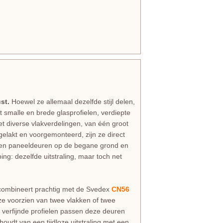
st.
Hoewel ze allemaal dezelfde stijl delen,
t smalle en brede glasprofielen, verdiepte
met diverse vlakverdelingen, van één groot
fgelakt en voorgemonteerd, zijn ze direct
- en paneeldeuren op de begane grond en
ing: dezelfde uitstraling, maar toch net
combineert prachtig met de Svedex
CN56
n ze voorzien van twee vlakken of twee
 verfijnde profielen passen deze deuren
 houdt van een tijdloze uitstraling met een