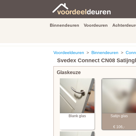
Binnendeuren
Voordeuren
Achterdeur
9.3
/
10
van
2590
beoordeli
Voordeeldeuren
>
Binnendeuren
>
Conne
Svedex Connect CN08 Satijng
Glaskeuze
Blank glas
Satijn glas
€ 106,-