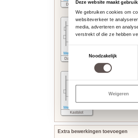
Deze website maakt gebruik
Deurkrukslot
WC slot
We gebruiken cookies om cont
websiteverkeer te analyseren
media, adverteren en analys
verstrekt of die ze hebben v
Toestemmingsselectie
Meer informatie
Meer informatie
Noodzakelijk
Dag- nachtslot
Cilinderslot
Weigeren
Meer informatie
Kastslot
Extra bewerkingen toevoegen