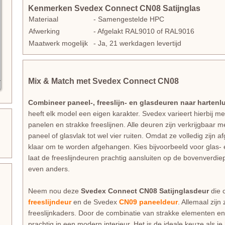
Kenmerken Svedex Connect CN08 Satijnglas
Materiaal
- Samengestelde HPC
Afwerking
- Afgelakt RAL9010 of RAL9016
Maatwerk mogelijk
- Ja, 21 werkdagen levertijd
Mix & Match met Svedex Connect CN08
Combineer paneel-, freeslijn- en glasdeuren naar hartenlu
heeft elk model een eigen karakter. Svedex varieert hierbij me
panelen en strakke freeslijnen. Alle deuren zijn verkrijgbaar 
paneel of glasvlak tot wel vier ruiten. Omdat ze volledig zijn a
klaar om te worden afgehangen. Kies bijvoorbeeld voor glas
laat de freeslijndeuren prachtig aansluiten op de bovenverdiep
even anders.
Neem nou deze
Svedex Connect CN08 Satijnglasdeur
die 
freeslijndeur
en de Svedex
CN09 paneeldeur
. Allemaal zij
freeslijnkaders. Door de combinatie van strakke elementen en
prachtig in een modern interieur. Het is de ideale keuze als je