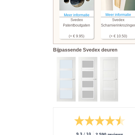
Meer informatie
Meer informatie
Svedex
Svedex
Patentboutgaten
Scharnierinkrozinge
(+ € 9.95)
(+ € 10.50)
Bijpassende Svedex deuren
/
9.3
10
2.590 reviews