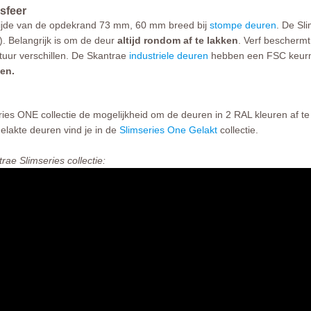
 sfeer
zijde van de opdekrand 73 mm, 60 mm breed bij
stompe deuren
. De Sl
). Belangrijk is om de deur
altijd rondom af te lakken
. Verf beschermt
tuur verschillen. De Skantrae
industriele deuren
hebben een FSC keurm
gen.
ies ONE collectie de mogelijkheid om de deuren in 2 RAL kleuren af te
elakte deuren vind je in de
Slimseries One Gelakt
collectie.
rae Slimseries collectie: