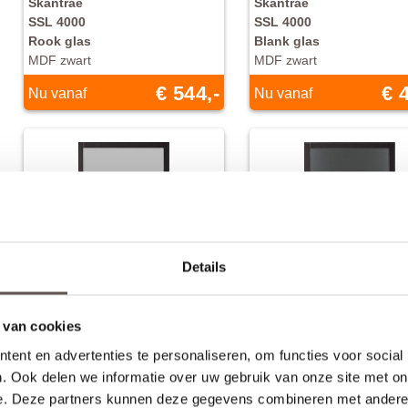
Skantrae
Skantrae
SSL 4000
SSL 4000
Rook glas
Blank glas
MDF zwart
MDF zwart
€ 544,-
€ 
Nu vanaf
Nu vanaf
Details
 van cookies
ent en advertenties te personaliseren, om functies voor social
. Ook delen we informatie over uw gebruik van onze site met on
Skantrae
Skantrae
e. Deze partners kunnen deze gegevens combineren met andere i
SSL 4000
SSL 4003 25 mm Roedes