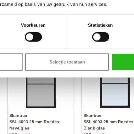
Nevel glas
Rookglas
erzameld op basis van uw gebruik van hun services.
MDF zwart
MDF zwart
€ 527,-
€ 
Nu vanaf
Nu vanaf
Voorkeuren
Statistieken
Selectie toestaan
Skantrae
Skantrae
SSL 4003 25 mm Roedes
SSL 4003 25 mm Roedes
Nevelglas
Blank glas