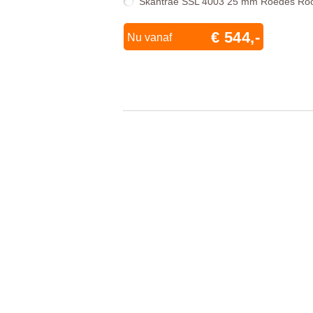
Skantrae SSL 4003 25 mm Roedes Ro
€ 544,-
Nu vanaf