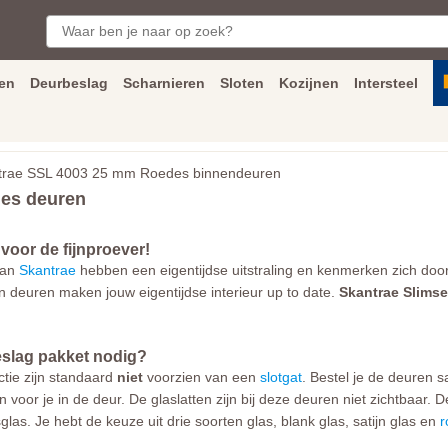
en
Deurbeslag
Scharnieren
Sloten
Kozijnen
Intersteel
ngen
Inmeet
en
montage
service
Bezorging
tot achter de voorde
rae SSL 4003 25 mm Roedes binnendeuren
es deuren
voor de fijnproever!
 van
Skantrae
hebben een eigentijdse uitstraling en kenmerken zich door 
gn deuren maken jouw eigentijdse interieur up to date.
Skantrae Slimse
slag pakket nodig?
ctie zijn standaard
niet
voorzien van een
slotgat
. Bestel je de deuren
voor je in de deur. De glaslatten zijn bij deze deuren niet zichtbaar
as. Je hebt de keuze uit drie soorten glas, blank glas, satijn glas en
r