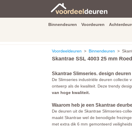
Binnendeuren
Voordeuren
Achterdeur
9.3
/
10
van
2590
beoordeli
Voordeeldeuren
>
Binnendeuren
> Skant
Skantrae SSL 4003 25 mm Roed
Skantrae Slimseries. design deuren 
De Slimseries industriële deuren collectie
ontwerp als de kwaliteit. Deze trendy desi
van hoge kwaliteit.
Waarom heb je een Skantrae deurbe
De deuren uit de Skantrae Slimseries-colle
maakt Skantrae wel de benodigde frezingen 
met extra dik 6 mm gemonteerd veiligheidsgl