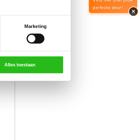
Vind hier snel jouw
perfecte deur!
×
636,-
Marketing
Alles toestaan