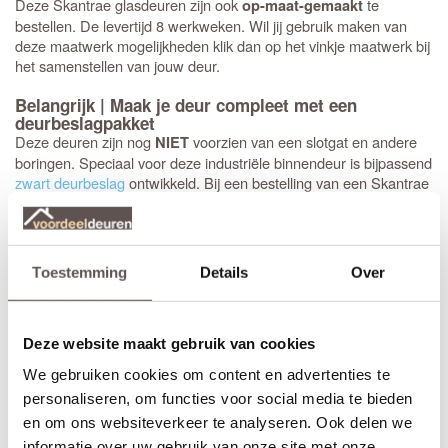
Deze Skantrae glasdeuren zijn ook
te
op-maat-gemaakt
bestellen. De levertijd 8 werkweken. Wil jij gebruik maken van
deze maatwerk mogelijkheden klik dan op het vinkje maatwerk bij
het samenstellen van jouw deur.
Belangrijk | Maak je deur compleet met een
deurbeslagpakket
Deze deuren zijn nog
voorzien van een slotgat en andere
NIET
boringen. Speciaal voor deze industriële binnendeur is bijpassend
zwart deurbeslag
ontwikkeld. Bij een bestelling van een Skantrae
SSL deur + een
deurbeslagpakket
maakt Skantrae een sparing
voor het smalslot en deurklink in de deur. Montage is snel en
makkelijk.
Toestemming
Details
Over
Standaard deurkrukken en insteeksloten passen niet in
Let op!
deze smalle deurstijlen!
Skantrae SSL 4504 20 mm Roedes Nevel glas deuren
Deze website maakt gebruik van cookies
afhangen met scharnieren
We gebruiken cookies om content en advertenties te
Skantrae deuren
afhangen kan met elk standaard scharnier,
maar zwarte scharnieren zijn het mooist. De meest gebruikte
personaliseren, om functies voor social media te bieden
zwarte scharnieren
zijn kogellager scharnieren van 89 mm met
en om ons websiteverkeer te analyseren. Ook delen we
ronde hoeken. Het advies is 3 stuks per deur te monteren.
informatie over uw gebruik van onze site met onze