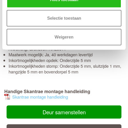
binnen 10 werkdagen in huis
(Bewerkingen zoals een infresing + deurbeslagpakket of
tochtvaldorpel verlengt de levertijd met 3 werkdagen)
Selectie toestaan
Kenmerken Skantrae SSL 4504 20 mm Roedes Nevel
glas
Weigeren
Materiaal: MDF
Afwerking: Grondverf RAL9011
Maatwerk mogelijk: Ja, 40 werkdagen levertijd
Inkortmogelijkheden opdek: Onderzijde 5 mm
Inkortmogelijkheden stomp: Onderzijde 5 mm, sluitzijde 1 mm,
hangzijde 5 mm en bovendorpel 5 mm
Handige Skantrae montage handleiding
Skantrae montage handleiding
Deur samenstellen