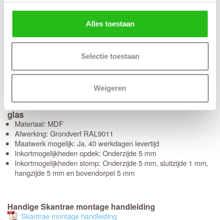
Controleer
de gekozen afmetingen, kleur en
nogmaals goed
uitvoering. Skantrae SlimSeries deuren kunnen niet geruild,
Alles toestaan
geannuleerd of retour gebracht worden.
Skantrae SSL 4510 20 mm Roedes Blank glas deuren
binnen 10 werkdagen in huis
Selectie toestaan
(Bewerkingen zoals een infresing + deurbeslagpakket of
tochtvaldorpel verlengt de levertijd met 3 werkdagen)
Weigeren
Kenmerken Skantrae SSL 4510 20 mm Roedes Blank
glas
Materiaal: MDF
Afwerking: Grondverf RAL9011
Maatwerk mogelijk: Ja, 40 werkdagen levertijd
Inkortmogelijkheden opdek: Onderzijde 5 mm
Inkortmogelijkheden stomp: Onderzijde 5 mm, sluitzijde 1 mm,
hangzijde 5 mm en bovendorpel 5 mm
Handige Skantrae montage handleiding
Skantrae montage handleiding