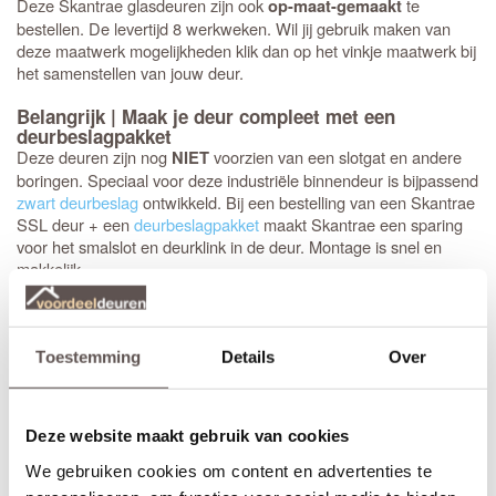
Deze Skantrae glasdeuren zijn ook
te
op-maat-gemaakt
bestellen. De levertijd 8 werkweken. Wil jij gebruik maken van
deze maatwerk mogelijkheden klik dan op het vinkje maatwerk bij
het samenstellen van jouw deur.
Belangrijk | Maak je deur compleet met een
deurbeslagpakket
Deze deuren zijn nog
voorzien van een slotgat en andere
NIET
boringen. Speciaal voor deze industriële binnendeur is bijpassend
zwart deurbeslag
ontwikkeld. Bij een bestelling van een Skantrae
SSL deur + een
deurbeslagpakket
maakt Skantrae een sparing
voor het smalslot en deurklink in de deur. Montage is snel en
makkelijk.
Standaard deurkrukken en insteeksloten passen niet in
Let op!
deze smalle deurstijlen!
Toestemming
Details
Over
Skantrae SSL 4510 20 mm Roedes Blank glas deuren
afhangen met scharnieren
Skantrae deuren
afhangen kan met elk standaard scharnier,
Deze website maakt gebruik van cookies
maar zwarte scharnieren zijn het mooist. De meest gebruikte
zwarte scharnieren
zijn kogellager scharnieren van 89 mm met
We gebruiken cookies om content en advertenties te
ronde hoeken. Het advies is 3 stuks per deur te monteren.