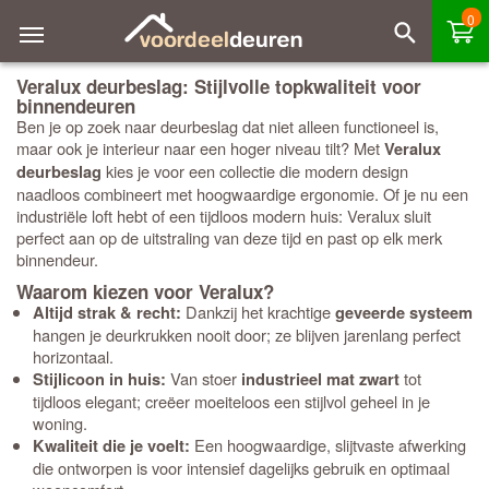
0
Veralux deurbeslag: Stijlvolle topkwaliteit voor
binnendeuren
Ben je op zoek naar deurbeslag dat niet alleen functioneel is,
maar ook je interieur naar een hoger niveau tilt? Met
Veralux
kies je voor een collectie die modern design
deurbeslag
naadloos combineert met hoogwaardige ergonomie. Of je nu een
industriële loft hebt of een tijdloos modern huis: Veralux sluit
perfect aan op de uitstraling van deze tijd en past op elk merk
binnendeur.
Waarom kiezen voor Veralux?
Dankzij het krachtige
Altijd strak & recht:
geveerde systeem
hangen je deurkrukken nooit door; ze blijven jarenlang perfect
horizontaal.
Van stoer
tot
Stijlicoon in huis:
industrieel mat zwart
tijdloos elegant; creëer moeiteloos een stijlvol geheel in je
woning.
Een hoogwaardige, slijtvaste afwerking
Kwaliteit die je voelt:
die ontworpen is voor intensief dagelijks gebruik en optimaal