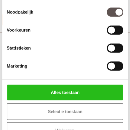
+ Bevestigingsmateriaal
Toestemmingsselectie
Noodzakelijk
Productinformatie
Voorkeuren
Veralux Heerlen zwart deurkruk langschild WC
Statistieken
Marketing
Alles toestaan
Selectie toestaan