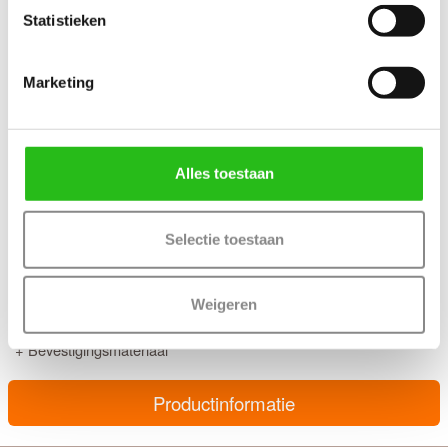
Statistieken
Marketing
Alles toestaan
Selectie toestaan
Veralux Ermelo deurkruk bestaat uit:
Weigeren
+ Twee deurkrukken zwart met veer
+ Twee langschilden
wc-sluiting (knop niet afgebeeld)
inclusief
+ Bevestigingsmateriaal
Productinformatie