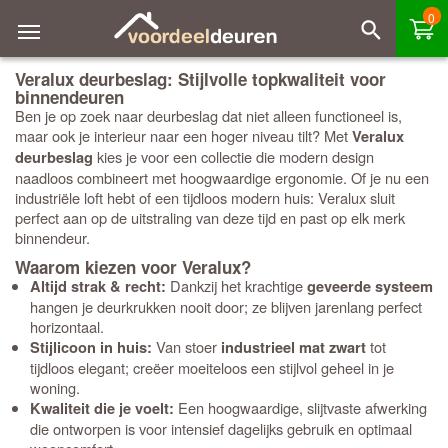
0
Veralux deurbeslag: Stijlvolle topkwaliteit voor
binnendeuren
Ben je op zoek naar deurbeslag dat niet alleen functioneel is,
maar ook je interieur naar een hoger niveau tilt? Met
Veralux
kies je voor een collectie die modern design
deurbeslag
naadloos combineert met hoogwaardige ergonomie. Of je nu een
industriële loft hebt of een tijdloos modern huis: Veralux sluit
perfect aan op de uitstraling van deze tijd en past op elk merk
binnendeur.
Waarom kiezen voor Veralux?
Dankzij het krachtige
Altijd strak & recht:
geveerde systeem
hangen je deurkrukken nooit door; ze blijven jarenlang perfect
horizontaal.
Van stoer
tot
Stijlicoon in huis:
industrieel mat zwart
tijdloos elegant; creëer moeiteloos een stijlvol geheel in je
woning.
Een hoogwaardige, slijtvaste afwerking
Kwaliteit die je voelt:
die ontworpen is voor intensief dagelijks gebruik en optimaal