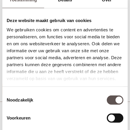
Deze website maakt gebruik van cookies
We gebruiken cookies om content en advertenties te
personaliseren, om functies voor social media te bieden
en om ons websiteverkeer te analyseren. Ook delen we
informatie over uw gebruik van onze site met onze
Veralux Ermelo deurkruk bestaat uit:
partners voor social media, adverteren en analyse. Deze
+ Twee deurkrukken zwart
partners kunnen deze gegevens combineren met andere
+ Twee gesloten langschilden zwart
informatie die u aan ze heeft verstrekt of die ze hebben
+ Bevestigingsmateriaal
verzameld op basis van uw gebruik van hun services.
Productinformatie
Toestemmingsselectie
Noodzakelijk
Veralux Ermelo deurkruk zwart langschild wc
(Uitlopend)
Voorkeuren