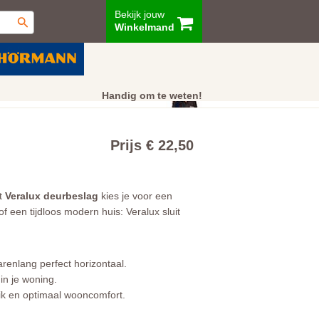
Bekijk jouw
Winkelmand
ur
Showroom
Klantenservice
Handig om te weten!
Prijs € 22,50
et
Veralux deurbeslag
kies je voor een
 een tijdloos modern huis: Veralux sluit
arenlang perfect horizontaal.
 in je woning.
uik en optimaal wooncomfort.