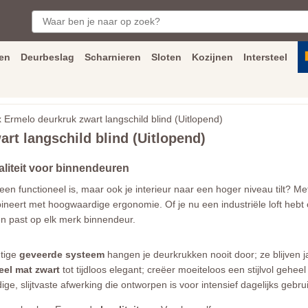
en
Deurbeslag
Scharnieren
Sloten
Kozijnen
Intersteel
ngen
Inmeet
en
montage
service
Bezorging
tot achter de voorde
rmelo deurkruk zwart langschild blind (Uitlopend)
rt langschild blind (Uitlopend)
aliteit voor binnendeuren
een functioneel is, maar ook je interieur naar een hoger niveau tilt? M
neert met hoogwaardige ergonomie. Of je nu een industriële loft hebt of
 en past op elk merk binnendeur.
htige
geveerde systeem
hangen je deurkrukken nooit door; ze blijven j
eel mat zwart
tot tijdloos elegant; creëer moeiteloos een stijlvol geheel
e, slijtvaste afwerking die ontworpen is voor intensief dagelijks gebr