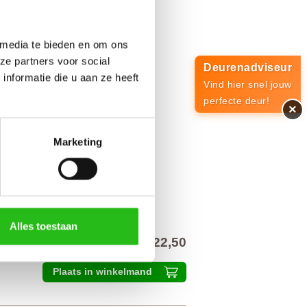
 media te bieden en om ons
ze partners voor social
Deurenadviseur
nformatie die u aan ze heeft
Vind hier snel jouw
perfecte deur!
×
Marketing
Alles toestaan
€ 22,50
alprijs inclusief 21% BTW
Plaats in winkelmand