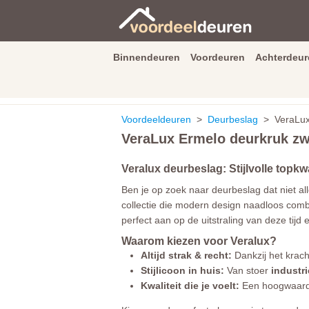
Binnendeuren
Voordeuren
Achterdeur
9.3
/
10
van
2590
beoordeli
Voordeeldeuren
>
Deurbeslag
> VeraLux E
VeraLux Ermelo deurkruk zwa
Veralux deurbeslag: Stijlvolle topkw
Ben je op zoek naar deurbeslag dat niet all
collectie die modern design naadloos combi
perfect aan op de uitstraling van deze tijd
Waarom kiezen voor Veralux?
Altijd strak & recht:
Dankzij het krac
Stijlicoon in huis:
Van stoer
industri
Kwaliteit die je voelt:
Een hoogwaardig