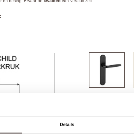
ur en beslag. Ervaar de
kwaliteit
van Veralux zelf.
:
Details