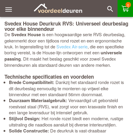
0
Svedex House Deurkruk RVS: Universeel deurbeslag
voor elke binnendeur
De
is een hoogwaardige serie RVS deurbeslag,
Svedex House
gekenmerkt door een tijdloos rond rozet en een ergonomische
kruk. In tegenstelling tot de
Svedex Air-serie
, die een specifieke
boring vereist, is de House-lijn ontworpen met een
universele
. Dit maakt het beslag geschikt voor zowel Svedex
passing
binnendeuren als standaard deuren van andere merken.
Technische specificaties en voordelen
Dankzij het standaard ronde rozet is
Brede Compatibiliteit:
dit deurbeslag eenvoudig te monteren op vrijwel elke
binnendeur met een standaard 56mm doornmaat.
Vervaardigd uit geborsteld
Duurzaam Materiaalgebruik:
roestvast staal (RVS), wat zorgt voor een krasvaste finish en
een lange levensduur bij intensief gebruik.
Het ronde rozet biedt een moderne, rustige
Stijlvol Design:
uitstraling die naadloos aansluit bij diverse interieurstijlen.
De deurkruk is vast-draaibaar
Solide Constructie: