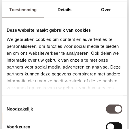
Toestemming
Details
Over
Deze website maakt gebruik van cookies
We gebruiken cookies om content en advertenties te
personaliseren, om functies voor social media te bieden
en om ons websiteverkeer te analyseren. Ook delen we
informatie over uw gebruik van onze site met onze
partners voor social media, adverteren en analyse. Deze
Inhoud van de set
Deze Svedex House deurkrukset bestaat uit:
partners kunnen deze gegevens combineren met andere
+ RVS deurkruk met veersysteem (twee zijden)
informatie die u aan ze heeft verstrekt of die ze hebben
+ RVS cilinderrozet (twee zijden)
verzameld op basis van uw gebruik van hun services.
+ Universele bouten en montagemateriaal voor een snelle
installatie
+ Geschikt voor alle standaard loopsloten en binnendeuren
Toestemmingsselectie
Noodzakelijk
Productinformatie
Voorkeuren