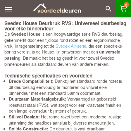
0
Svedex House Deurkruk RVS: Universeel deurbeslag
voor elke binnendeur
De
is een hoogwaardige serie RVS deurbeslag,
Svedex House
gekenmerkt door een tijdloos rond rozet en een ergonomische
kruk. In tegenstelling tot de
Svedex Air-serie
, die een specifieke
boring vereist, is de House-lijn ontworpen met een
universele
. Dit maakt het beslag geschikt voor zowel Svedex
passing
binnendeuren als standaard deuren van andere merken.
Technische specificaties en voordelen
Dankzij het standaard ronde rozet is
Brede Compatibiliteit:
dit deurbeslag eenvoudig te monteren op vrijwel elke
binnendeur met een standaard 56mm doornmaat.
Vervaardigd uit geborsteld
Duurzaam Materiaalgebruik:
roestvast staal (RVS), wat zorgt voor een krasvaste finish en
een lange levensduur bij intensief gebruik.
Het ronde rozet biedt een moderne, rustige
Stijlvol Design:
uitstraling die naadloos aansluit bij diverse interieurstijlen.
De deurkruk is vast-draaibaar
Solide Constructie: