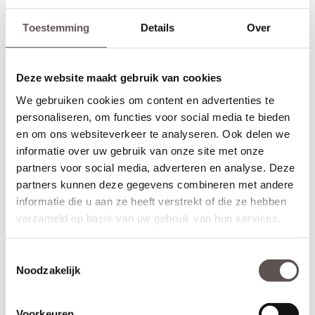
Toestemming
Details
Over
Deze website maakt gebruik van cookies
We gebruiken cookies om content en advertenties te
personaliseren, om functies voor social media te bieden
en om ons websiteverkeer te analyseren. Ook delen we
informatie over uw gebruik van onze site met onze
partners voor social media, adverteren en analyse. Deze
partners kunnen deze gegevens combineren met andere
informatie die u aan ze heeft verstrekt of die ze hebben
Inhoud van de set
verzameld op basis van uw gebruik van hun services.
Deze Svedex House deurkrukset bestaat uit:
+ RVS deurkruk met veersysteem (twee zijden)
Toestemmingsselectie
+ RVS cilinderrozet (twee zijden)
Noodzakelijk
+ Universele bouten en montagemateriaal voor een snelle
installatie
+ Geschikt voor alle standaard loopsloten en binnendeuren
Voorkeuren