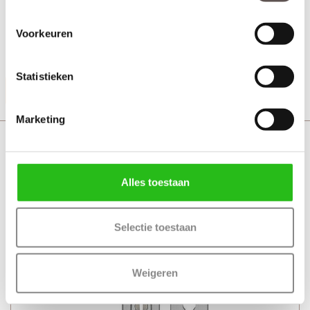
+ 3-puntssluiting model sleutelbediend
Voorkeuren
+ Veilig SKG*** deurbeslag met PC maat 72
+ 4 AXA veiligheidsscharnieren met dievenpen
Statistieken
Productinformatie
Marketing
Skantrae Hang en sluitwerkpakket HSP 1002
Alles toestaan
Selectie toestaan
Weigeren