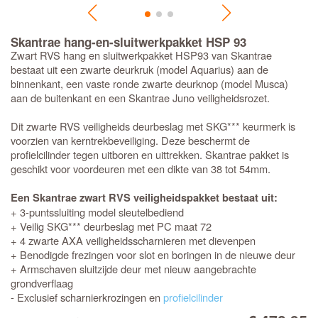
Skantrae hang-en-sluitwerkpakket HSP 93
Zwart RVS hang en sluitwerkpakket HSP93 van Skantrae
bestaat uit een zwarte deurkruk (model Aquarius) aan de
binnenkant, een vaste ronde zwarte deurknop (model Musca)
aan de buitenkant en een Skantrae Juno veiligheidsrozet.
Dit zwarte RVS veiligheids deurbeslag met SKG*** keurmerk is
voorzien van kerntrekbeveiliging. Deze beschermt de
profielcilinder tegen uitboren en uittrekken. Skantrae pakket is
geschikt voor voordeuren met een dikte van 38 tot 54mm.
Een Skantrae zwart RVS veiligheidspakket bestaat uit:
+ 3-puntssluiting model sleutelbediend
+ Veilig SKG*** deurbeslag met PC maat 72
+ 4 zwarte AXA veiligheidsscharnieren met dievenpen
+ Benodigde frezingen voor slot en boringen in de nieuwe deur
+ Armschaven sluitzijde deur met nieuw aangebrachte
grondverflaag
- Exclusief scharnierkrozingen en
profielcilinder