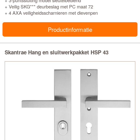
+ 3-puntssluiting model sleutelbediend
+ Veilig SKG*** deurbeslag met PC maat 72
+ 4 AXA veiligheidsscharnieren met dievenpen
Productinformatie
Skantrae Hang en sluitwerkpakket HSP 43