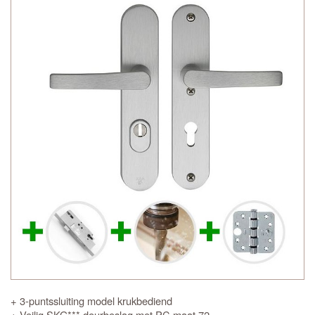
+ 3-puntssluiting model krukbediend
+ Veilig SKG*** deurbeslag met PC maat 72