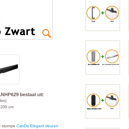
NHP629 bestaat uit:
den)
 200 cm
 de stompe
CanDo Elegant deuren