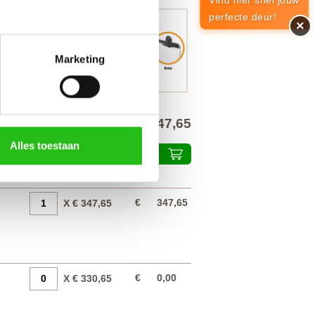
Vind hier snel jouw
perfecte deur!
×
Marketing
€ 347,65
alprijs inclusief 21% BTW
Alles toestaan
Plaats in winkelmand
€
347,65
X € 347,65
€
0,00
X € 330,65