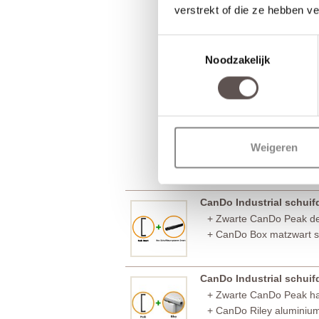
verstrekt of die ze hebben v
Toestemmingsselectie
Noodzakelijk
Weigeren
CanDo Industrial schui
+ Zwarte CanDo Peak d
+ CanDo Box matzwart s
CanDo Industrial schui
+ Zwarte CanDo Peak 
+ CanDo Riley aluminiu