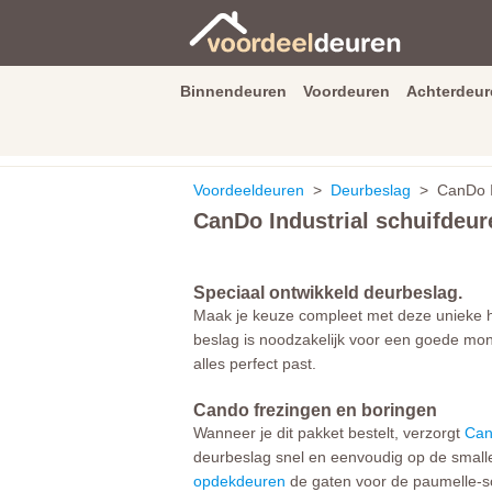
Binnendeuren
Voordeuren
Achterdeur
9.3
/
10
van
2590
beoordeli
Voordeeldeuren
>
Deurbeslag
> CanDo In
CanDo Industrial schuifdeu
Speciaal ontwikkeld deurbeslag.
Maak je keuze compleet met deze unieke h
beslag is noodzakelijk voor een goede mont
alles perfect past.
Cando frezingen en boringen
Wanneer je dit pakket bestelt, verzorgt
Ca
deurbeslag snel en eenvoudig op de smalle d
opdekdeuren
de gaten voor de paumelle-s