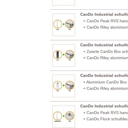
CanDo Industrial schui
+ CanDo Peak RVS han
+ CanDo Riley aluminiu
CanDo Industrial schui
+ Zwarte CanDo Box sc
+ CanDo Riley aluminiu
CanDo Industrial schui
+ Aluminium CanDo Box
+ CanDo Riley aluminiu
CanDo Industrial schui
+ CanDo Peak RVS han
+ CanDo Flock schuifde