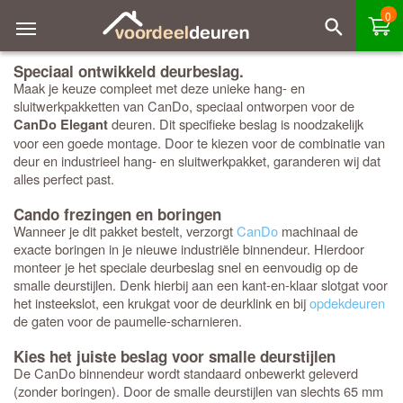
0
Speciaal ontwikkeld deurbeslag.
Maak je keuze compleet met deze unieke hang- en
sluitwerkpakketten van CanDo, speciaal ontworpen voor de
deuren. Dit specifieke beslag is noodzakelijk
CanDo Elegant
voor een goede montage. Door te kiezen voor de combinatie van
deur en industrieel hang- en sluitwerkpakket, garanderen wij dat
alles perfect past.
Cando frezingen en boringen
Wanneer je dit pakket bestelt, verzorgt
CanDo
machinaal de
exacte boringen in je nieuwe industriële binnendeur. Hierdoor
monteer je het speciale deurbeslag snel en eenvoudig op de
smalle deurstijlen. Denk hierbij aan een kant-en-klaar slotgat voor
het insteekslot, een krukgat voor de deurklink en bij
opdekdeuren
de gaten voor de paumelle-scharnieren.
Kies het juiste beslag voor smalle deurstijlen
De CanDo binnendeur wordt standaard onbewerkt geleverd
(zonder boringen). Door de smalle deurstijlen van slechts 65 mm