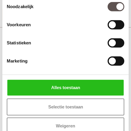
Toestemmingsselectie
Noodzakelijk
Productinformatie
Voorkeuren
Cando Amsterdam sleutelrozet
Statistieken
Marketing
Alles toestaan
Selectie toestaan
Weigeren