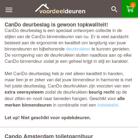
0
CanDo deurbeslag is gewoon topkwaliteit!
CanDo deurbeslag is een speciaal ontworpen collectie in de
stijlen van de CanDo binnendeuren van nu. Er is veel aandacht
besteed aan de ergonomie en kwaliteit om langdurig van jouw
binnendeuren en bijbehorende
deurkrukken
te kunnen genieten.
De vormgeving van de deurkrukken sluiten naadloos aan op elke
CanDo binnendeur zodat je een geheel krijgt in stijl en karakter.
Met CanDo deurbeslag heb je niet alleen kwaliteit in handen,
maar ben je er zeker van dat jouw binnendeur in harmonie is met
het juiste deurbeslag. CanDo deurkrukken zijn voorzien van een
zodat de deurkrukken
op de
extra veersysteem
keurig recht
deur zitten en nooit naar beneden hangen. Geschikt voor
alle
in combinatie met een
insteekslot
.
merken binnendeuren
Let op! Niet geschikt voor opdekdeuren.
Cando Amsterdam toiletgarnituur