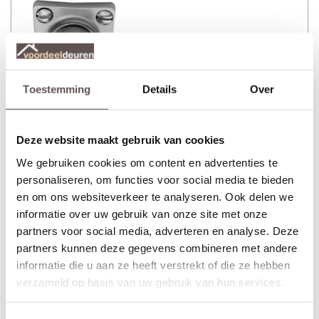
Toestemming
Details
Over
Deze website maakt gebruik van cookies
We gebruiken cookies om content en advertenties te
personaliseren, om functies voor social media te bieden
en om ons websiteverkeer te analyseren. Ook delen we
informatie over uw gebruik van onze site met onze
partners voor social media, adverteren en analyse. Deze
CanDo Amsterdam deurkruk bestaat uit:
partners kunnen deze gegevens combineren met andere
+ Deurkruk geborsteld nikkel met veer (twee zijden)
informatie die u aan ze heeft verstrekt of die ze hebben
+ Deurkrukrozet geborsteld nikkel 37 x 37 mm (twee zijden)
verzameld op basis van uw gebruik van hun services.
+ Bevestigingsmateriaal bestaande uit schroeven, inbusbout en
inbussleutel
-
Let op! Niet geschikt voor opdekdeuren