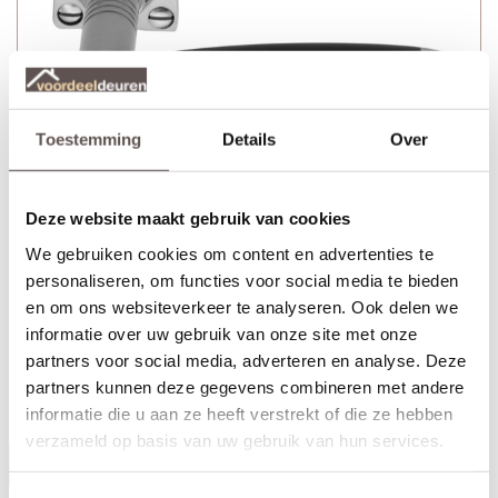
Toestemming
Details
Over
Deze website maakt gebruik van cookies
We gebruiken cookies om content en advertenties te
personaliseren, om functies voor social media te bieden
CanDo Amsterdam deurkruk bestaat uit:
en om ons websiteverkeer te analyseren. Ook delen we
+ Deurkruk geborsteld nikkel met veer (twee zijden)
informatie over uw gebruik van onze site met onze
+ Deurkrukrozet geborsteld nikkel 37 x 37 mm (twee zijden)
+ Bevestigingsmateriaal bestaande uit schroeven, inbusbout en
partners voor social media, adverteren en analyse. Deze
inbussleutel
partners kunnen deze gegevens combineren met andere
-
Let op! Niet geschikt voor opdekdeuren
informatie die u aan ze heeft verstrekt of die ze hebben
verzameld op basis van uw gebruik van hun services.
Productinformatie