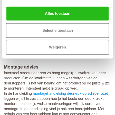
deurstoppers.
Toe te zien op een juiste montage en correct gebruik van het
product.
Alles toestaan
Dit deurbeslag is voorzien van een mat zwarte coating. Voor het
onderhoud adviseren wij het product regelmatig af te nemen met
een zachte, eventueel vochtige doek. Afhankelijk van de situatie
Selectie toestaan
kan de zwarte finish na verloop van tijd lichter worden. Het
aanbrengen van een dun laagje blanke was of zuurvrije vaseline
neemt dit effect grotendeels weg. Op dit product zit 10 jaar
Weigeren
functionaliteitsgarantie. Dat betekent dat je garantie hebt op de
bewegende onderdelen van het product.
Montage advies
Intersteel streeft naar een zo hoog mogelijke kwaliteit van haar
producten. Om de kwaliteit te kunnen waarborgen van de
deurstoppers, is het van belang om het product op de juiste wijze
te monteren. Intersteel helpt je graag op weg.
In de handleiding
montagehandleiding deurkruk op schroefrozet
leggen wij uit in zes stappen hoe je het beste een deurkruk kunt
monteren en lees je welke maatvoeringen wij adviseren voor
montage. In de handleiding vind je ook een boorsjabloon. Met
behulp van een boorsjabloon kan je nog eenvoudiger een