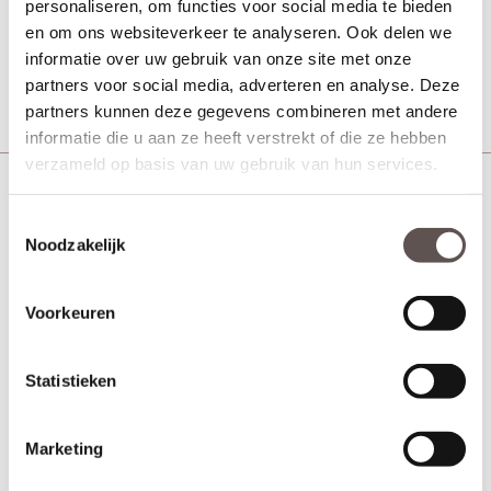
personaliseren, om functies voor social media te bieden
en om ons websiteverkeer te analyseren. Ook delen we
€ 25,10
informatie over uw gebruik van onze site met onze
partners voor social media, adverteren en analyse. Deze
Meer info
partners kunnen deze gegevens combineren met andere
informatie die u aan ze heeft verstrekt of die ze hebben
verzameld op basis van uw gebruik van hun services.
Garantie en onderhoud
Deurbeslag is in een grote variëteit te verkrijgen en is door
Toestemmingsselectie
gebruik aan slijtage onderhevig. Het is daarom goed om stil te
Noodzakelijk
staan bij de specifieke eigenschappen van het materiaal en de
oppervlakte behandelingen. Hier lees je hoe je het product het
beste kunt onderhouden.
Voorkeuren
Gebruik en onderhoud tips!
Regelmatig onderhoud verlengt de levensduur van het product.
Statistieken
Gebruik geen agressieve reinigingsmiddelen en
schuurmiddelen.
Verwijder het deurbeslag bij schuur- en
Marketing
schilderwerkzaamheden.
Neem beschermende maatregelen zoals het plaatsen van