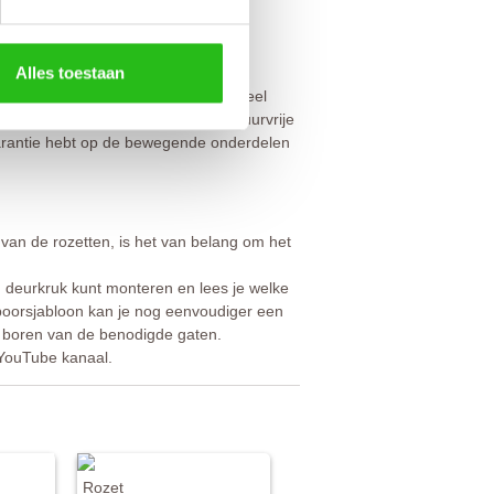
Alles toestaan
 af te nemen met een zachte, eventueel
 van een dun laagje blanke was of zuurvrije
e garantie hebt op de bewegende onderdelen
 van de rozetten, is het van belang om het
n deurkruk kunt monteren en lees je welke
boorsjabloon kan je nog eenvoudiger een
t boren van de benodigde gaten.
 YouTube kanaal.
Rozet