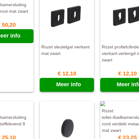
dkamersluiting
groot mat zwart
 50,20
eer info
Rozet sleutelgat vierkant
Rozet profielcilind
mat zwart
vierkant verlengd 
zwart
€ 12,10
€ 12,10
Meer info
Meer inf
Rozet
dkamersluiting
toilet-/badkamerslu
 zelfklevend 8
rond verdekt metaa
mat zwart
 25,10
€ 23,25