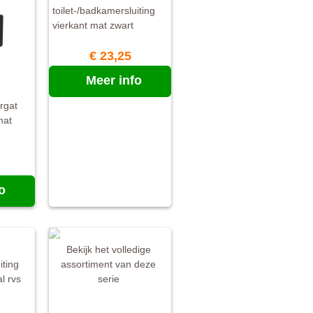
toilet-/badkamersluiting
vierkant mat zwart
€ 23,25
Meer info
ergat
mat
o
Bekijk het volledige
iting
assortiment van deze
l rvs
serie