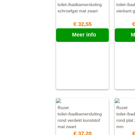
toilet-/badkamersluiting
toilet-/ba
schroefgat mat zwart
vierkant 
€ 32,55
€
Meer info
M
Rozet
Rozet
toilet-/badkamersluiting
toilet-/ba
rond verdekt kunststof
rond plat
mat zwart
mm
€ 37,20
€