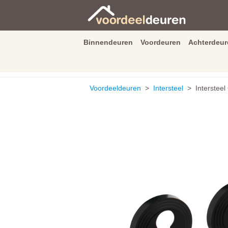
Binnendeuren
Voordeuren
Achterdeur
9.3
/
10
van
2590
beoordeli
Voordeeldeuren
>
Intersteel
> Intersteel