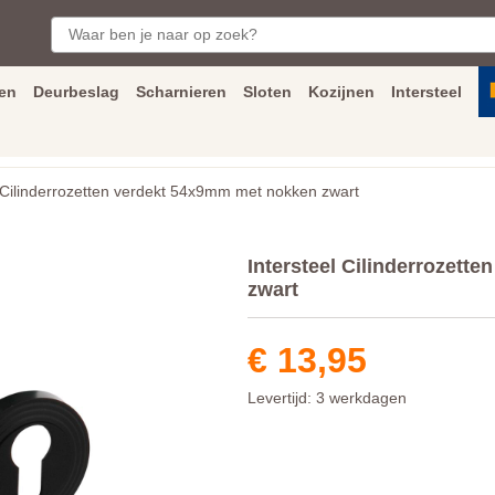
en
Deurbeslag
Scharnieren
Sloten
Kozijnen
Intersteel
ngen
Inmeet
en
montage
service
Bezorging
tot achter de voorde
 Cilinderrozetten verdekt 54x9mm met nokken zwart
Intersteel Cilinderrozett
zwart
€ 13,95
Levertijd: 3 werkdagen