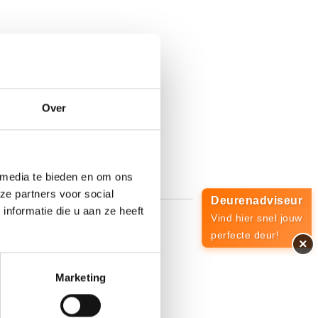
Over
 media te bieden en om ons
ze partners voor social
Deurenadviseur
nformatie die u aan ze heeft
Vind hier snel jouw
perfecte deur!
stil te staan bij de specifieke
×
nt onderhouden.
Marketing