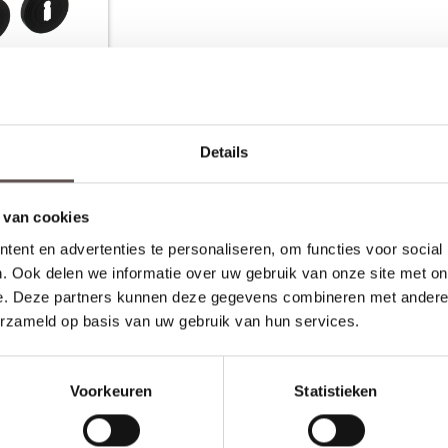
zetten verdekt
met nokken
Details
 13,95
 van cookies
eer info
ent en advertenties te personaliseren, om functies voor social
. Ook delen we informatie over uw gebruik van onze site met on
e. Deze partners kunnen deze gegevens combineren met andere i
erzameld op basis van uw gebruik van hun services.
rijgen en is door gebruik aan slijtage onderhevig. Het is daarom goed om 
ervlakte behandelingen. Hier lees je hoe je het product het beste ku
Voorkeuren
Statistieken
ensduur van het product.
ddelen en schuurmiddelen.