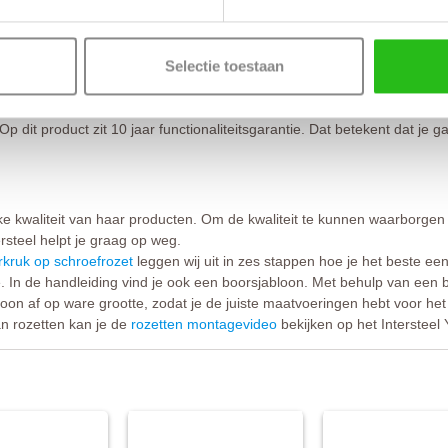
 en schilderwerkzaamheden.
 het plaatsen van deurstoppers.
orrect gebruik van het product.
Selectie toestaan
arte coating. Voor het onderhoud adviseren wij het product regelmatig
kan de zwarte finish na verloop van tijd lichter worden. Het aanbrengen
Op dit product zit 10 jaar functionaliteitsgarantie. Dat betekent dat j
jke kwaliteit van haar producten. Om de kwaliteit te kunnen waarborgen
ersteel helpt je graag op weg.
kruk op schroefrozet
leggen wij uit in zes stappen hoe je het beste ee
 In de handleiding vind je ook een boorsjabloon. Met behulp van een 
loon af op ware grootte, zodat je de juiste maatvoeringen hebt voor he
n rozetten kan je de
rozetten montagevideo
bekijken op het Intersteel