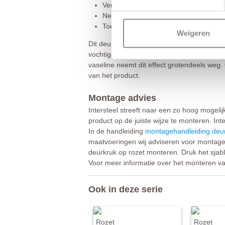
Verwijder het deurbeslag bij schuur-
Neem beschermende maatregelen zoals
Toe te zien op een juiste montage en c
Weigeren
Dit deurbeslag is voorzien van een mat zw
vochtige doek. Afhankelijk van de situatie 
vaseline neemt dit effect grotendeels weg. 
van het product.
Montage advies
Intersteel streeft naar een zo hoog mogeli
product op de juiste wijze te monteren. Int
In de handleiding
montagehandleiding deur
maatvoeringen wij adviseren voor montage.
deurkruk op rozet monteren. Druk het sjab
Voor meer informatie over het monteren va
Ook in deze serie
Rozet
Rozet