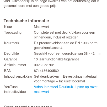
vind. Uitzonderlijk is de hoge kwaliteit van het deurbeslag dat is
gecombineerd met een goede prijs.
Technische informatie
Kleur
Mat zwart
Toepassing
Complete set met deurkrukken voor een
binnendeur, inclusief rozetten
Keurmerk
Dit product voldoet aan de EN 1906 norm
gebruikersklasse 4.
Deurdikte
Geschikt voor een deurdikte van 38 - 42 mm
Garantie
10 jaar functionaliteitsgarantie
Artikelnummer
0023.058702
EAN
8714186400562
Inhoud verpakking
Set deurkrukken + Bevestigingsmateriaal
voor montage + Inclusief boormal
YouTube
Video Intersteel Deurkruk Jupiter op rozet
instructievideo
mat zwart
Gerelateerde producten