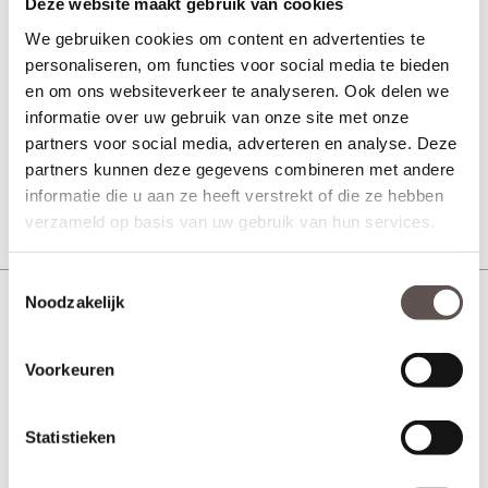
Deze website maakt gebruik van cookies
We gebruiken cookies om content en advertenties te
personaliseren, om functies voor social media te bieden
Kogellagerscharnier
en om ons websiteverkeer te analyseren. Ook delen we
afgerond tot 50 kilo mat
informatie over uw gebruik van onze site met onze
zwart
partners voor social media, adverteren en analyse. Deze
partners kunnen deze gegevens combineren met andere
€ 6,35
informatie die u aan ze heeft verstrekt of die ze hebben
Meer info
verzameld op basis van uw gebruik van hun services.
Toestemmingsselectie
Garantie en onderhoud
Noodzakelijk
Deurbeslag is in een grote variëteit te verkrijgen en is door
gebruik aan slijtage onderhevig. Het is daarom goed om stil te
Voorkeuren
staan bij de specifieke eigenschappen van het materiaal en de
oppervlakte behandelingen. Hier lees je hoe je het product het
beste kunt onderhouden.
Statistieken
Gebruik en onderhoud tips!
Regelmatig onderhoud verlengt de levensduur van het product.