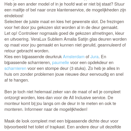
Heb je een ander model of in je hoofd wat er niet bij staat? Stuur
een mailtje of bel naar onze klantenservice, de mogelijkheden zijn
eindeloos!
Selecteer de juiste maat en kies het gewenste slot. De frezingen
voor het door jou gekozen slot worden al in de deur gemaakt.
Let op! Controleer nogmaals goed de gekozen afmetingen, kleur
en uitvoering. VeraLux Subliem Amalia Satijn glas deuren worden
op maat voor jou gemaakt en kunnen niet geruild, geannuleerd of
retour gebracht worden.
Kies een bijpassende deurkruk
Amsterdam
of
Jura
. En
bijpassende scharnieren,
paumelle
voor een opdekdeur en
scharnieren
voor een stompe deur (3 stuks). Zo heb je alles in
huis om zonder problemen jouw nieuwe deur eenvoudig en snel
af te hangen.
Ben je toch niet helemaal zeker van de maat of wil je compleet
ontzorgt worden, kies dan voor de All Inclusive service. De
monteur komt bij jou langs om de deur in te meten en ook te
monteren. Informeer naar de mogelijkheden!
Maak de look compleet met een bijpassende dichte deur voor
bijvoorbeeld het toilet of trapkast. Een andere deur uit dezelfde