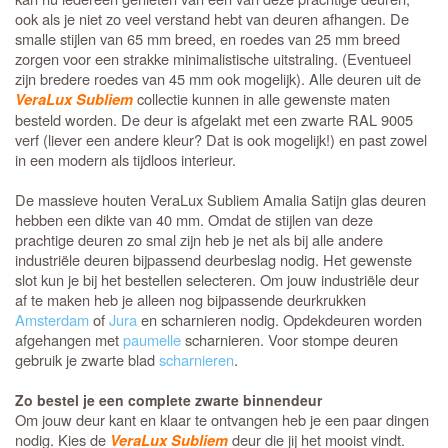
ook als je niet zo veel verstand hebt van deuren afhangen. De
smalle stijlen van 65 mm breed, en roedes van 25 mm breed
zorgen voor een strakke minimalistische uitstraling. (Eventueel
zijn bredere roedes van 45 mm ook mogelijk). Alle deuren uit de
collectie kunnen in alle gewenste maten
VeraLux Subliem
besteld worden. De deur is afgelakt met een zwarte RAL 9005
verf (liever een andere kleur? Dat is ook mogelijk!) en past zowel
in een modern als tijdloos interieur.
De massieve houten VeraLux Subliem Amalia Satijn glas deuren
hebben een dikte van 40 mm. Omdat de stijlen van deze
prachtige deuren zo smal zijn heb je net als bij alle andere
industriële deuren bijpassend deurbeslag nodig. Het gewenste
slot kun je bij het bestellen selecteren. Om jouw industriële deur
af te maken heb je alleen nog bijpassende deurkrukken
Amsterdam
of
Jura
en scharnieren nodig. Opdekdeuren worden
afgehangen met
paumelle
scharnieren. Voor stompe deuren
gebruik je zwarte blad
scharnieren
.
Zo bestel je een complete zwarte binnendeur
Om jouw deur kant en klaar te ontvangen heb je een paar dingen
nodig. Kies de
deur die jij het mooist vindt.
VeraLux Subliem