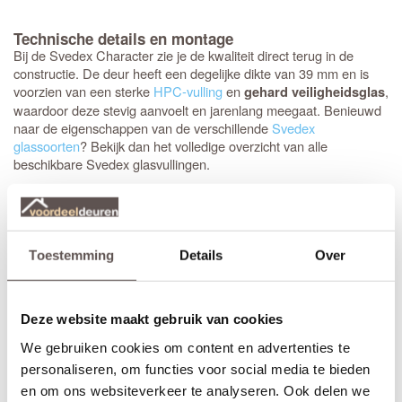
Technische details en montage
Bij de Svedex Character zie je de kwaliteit direct terug in de
constructie. De deur heeft een degelijke dikte van 39 mm en is
voorzien van een sterke
HPC-vulling
en
,
gehard veiligheidsglas
waardoor deze stevig aanvoelt en jarenlang meegaat. Benieuwd
naar de eigenschappen van de verschillende
Svedex
glassoorten
? Bekijk dan het volledige overzicht van alle
beschikbare Svedex glasvullingen.
De klassieke uitstraling wordt versterkt door de brede zijstijlen en
bovendorpel van 124 mm en de extra hoge onderdorpel van 144
mm. Het opvallende klassieke profiel van 25 mm hoog geeft de
deur echt body, waarbij de vlakke rand rondom het paneel (35-42
Toestemming
Details
Over
mm) het design helemaal compleet maakt. Bovendien is de deur
: het
krukgat
is precies op de
direct klaar voor montage
standaardhoogte van 1050 mm geboord.
Deze website maakt gebruik van cookies
Elk model
Svedex-deur
is leverbaar in zowel een stompe als
We gebruiken cookies om content en advertenties te
opdekuitvoering, in elke denkbare standaardmaat of afwijkende
personaliseren, om functies voor social media te bieden
afmeting. Het is voor beide uitvoeringen van belang dat je de
en om ons websiteverkeer te analyseren. Ook delen we
juiste draairichting doorgeeft tijdens het bestellen. Doordat