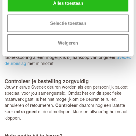
keuze voor een tochtvaldorpel.
Alles toestaan
Op de Svedex Character-deuren heb je volledige vrijheid:
elk
. Hoewel het deurbeslag van
type deurbeslag past perfect
Selectie toestaan
Svedex kwalitatief uitstekend is, ben je hier niet aan gebonden en
kun je ook voor andere merken kiezen. Heb je een voorkeur voor
een strakke look met minirozetten in plaats van een standaard
Weigeren
rond of vierkant rozet? Dan bereiden we dit graag direct voor je
voor. Houd er wel rekening mee dat deze specifieke
fabrieksboring alleen mogelijk is bij aankoop van origineel
Svedex
deurbeslag
met minirozet.
Controleer je bestelling zorgvuldig
Jouw nieuwe Svedex deuren worden als een persoonlijk pakket
speciaal voor jou samengesteld. Omdat het om dit specifieke
maatwerk gaat, is het niet mogelijk om de deuren te ruilen,
annuleren of retourneren.
daarom nog een laatste
Controleer
keer
of de afmetingen, kleur en uitvoering helemaal
extra goed
kloppen.
Hulp nodig bij je keuze?