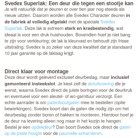
Svedex Superlak: Een deur die tegen een stootje kan
Je wilt natuurlijk dat je deuren er over tien jaar nog steeds als
nieuw uitzien. Daarom worden alle Svedex Character deuren
in
met de speciale
Svedex
de fabriek al volledig afgelakt
Superlak
. Deze lak is extreem
, wat
sterk en krasbestendig
ideaal is voor een druk huishouden. Bovendien hoef je niet bang
te zijn voor verkleuring; de lak is kleurvast en behoudt zijn frisse
uitstraling. Svedex is zo zeker van deze kwaliteit dat je standaard
10 jaar garantie op de laklaag krijgt.
Direct klaar voor montage
Deze deur wordt geleverd exclusief deurbeslag, maar
inclusief
. Je kiest zelf de
slotuitvoering
die je
gemonteerd insteekslot
wenst, waarna Svedex direct de juiste boringen voor de deurkruk
en eventueel voor een sleutel- of wc-garnituur verzorgt. Een
echte aanrader is om
patentboutgaten
mee te bestellen (optie
bewerkingen). Svedex boort dan de gaten die nodig zijn om het
deurbeslag zonder boren of hakken te monteren. Hierdoor hoef je
de deur na levering alleen nog maar in het kozijn te hangen.
Bestel je een
opdekdeur
? Dan boort Svedex ook direct de
gaten
op de juiste hoogte
voor de
paumelle-scharnieren
.