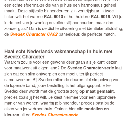
een echte sfeermaker die van je huis een harmonieus geheel
maakt. Deze stijlvolle binnendeuren zijn verkrijgbaar in twee
tinten wit: het warme
of het heldere
. Wil je
RAL 9010
RAL 9016
in de rest van je woning dezelfde stijl aanhouden, maar dan
zonder glas? Dan is de dichte uitvoering met identieke uitstraling,
de
paneeldeur, de perfecte match.
Svedex Character CA02
Haal echt Nederlands vakmanschap in huis met
Svedex Character
Waarom zou je voor een gewone deur gaan als je kunt kiezen
voor maatwerk uit eigen land? De
laat
Svedex Character-serie
zien dat een slim ontwerp en een mooi uiterlijk perfect
samenwerken. Bij Svedex rollen de deuren niet simpelweg van
de lopende band; jouw bestelling is het uitgangspunt. Elke
Svedex deur wordt met de grootste zorg
,
op maat gemaakt
precies zoals jij het wilt. Je kiest hiermee voor een bijzondere
manier van wonen, waarbij je binnendeur precies past bij de
eisen van jouw droomhuis. Ontdek hier alle
modellen en
uit de
.
kleuren
Svedex Character-serie