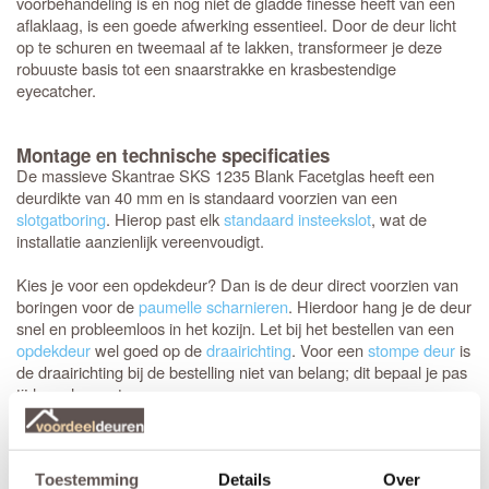
voorbehandeling is en nog niet de gladde finesse heeft van een
aflaklaag, is een goede afwerking essentieel. Door de deur licht
op te schuren en tweemaal af te lakken, transformeer je deze
robuuste basis tot een snaarstrakke en krasbestendige
eyecatcher.
Montage en technische specificaties
De massieve Skantrae SKS 1235 Blank Facetglas heeft een
deurdikte van 40 mm en is standaard voorzien van een
slotgatboring
. Hierop past elk
standaard insteekslot
, wat de
installatie aanzienlijk vereenvoudigt.
Kies je voor een opdekdeur? Dan is de deur direct voorzien van
boringen voor de
paumelle scharnieren
. Hierdoor hang je de deur
snel en probleemloos in het kozijn. Let bij het bestellen van een
opdekdeur
wel goed op de
draairichting
. Voor een
stompe deur
is
de draairichting bij de bestelling niet van belang; dit bepaal je pas
tijdens de montage.
Inkorten of op maat bestellen?
Wanneer de standaardmaten niet helemaal uitkomen, is dit de
Toestemming
Details
Over