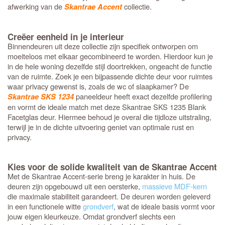
afwerking van de
collectie.
Skantrae Accent
Creëer eenheid in je interieur
Binnendeuren uit deze collectie zijn specifiek ontworpen om
moeiteloos met elkaar gecombineerd te worden. Hierdoor kun je
in de hele woning dezelfde stijl doortrekken, ongeacht de functie
van de ruimte. Zoek je een bijpassende dichte deur voor ruimtes
waar privacy gewenst is, zoals de wc of slaapkamer? De
paneeldeur heeft exact dezelfde profilering
Skantrae SKS 1234
en vormt de ideale match met deze Skantrae SKS 1235 Blank
Facetglas deur. Hiermee behoud je overal die tijdloze uitstraling,
terwijl je in de dichte uitvoering geniet van optimale rust en
privacy.
Kies voor de solide kwaliteit van de Skantrae Accent
Met de Skantrae Accent-serie breng je karakter in huis. De
deuren zijn opgebouwd uit een oersterke,
massieve MDF-kern
die maximale stabiliteit garandeert. De deuren worden geleverd
in een functionele witte
grondverf
, wat de ideale basis vormt voor
jouw eigen kleurkeuze. Omdat grondverf slechts een