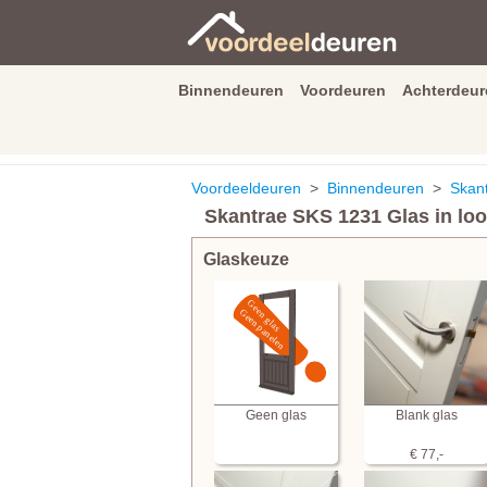
Binnendeuren
Voordeuren
Achterdeur
9.3
/
10
van
2590
beoordeli
Voordeeldeuren
>
Binnendeuren
>
Skan
Skantrae SKS 1231 Glas in lo
Glaskeuze
Geen glas
Blank glas
€ 77,-