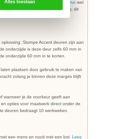
Alles toestaan
et bij het bestellen van een
opdekdeur
wel
ting bij de bestelling niet van belang; dit
 oplossing. Stompe Accent deuren zijn aan
de onderzijde is deze deur zelfs 60 mm in
e onderzijde 60 mm in te korten.
e laten plaatsen door gebruik te maken van
n kracht zolang je binnen deze marges blijft
of wanneer je de voorkeur geeft aan
s en opties voor maatwerk direct onder de
e deuren bedraagt 10 werkweken.
jd met een mens en nooit met een bot.
Lees