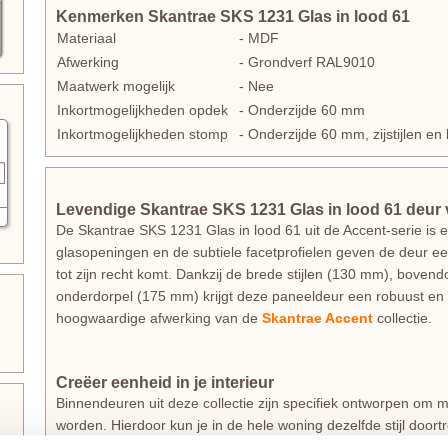
Kenmerken Skantrae SKS 1231 Glas in lood 61
Materiaal
- MDF
Afwerking
- Grondverf RAL9010
Maatwerk mogelijk
- Nee
Inkortmogelijkheden opdek
- Onderzijde 60 mm
Inkortmogelijkheden stomp
- Onderzijde 60 mm, zijstijlen 
Levendige Skantrae SKS 1231 Glas in lood 61 deur va
De Skantrae SKS 1231 Glas in lood 61 uit de Accent-serie is e
glasopeningen en de subtiele facetprofielen geven de deur een i
tot zijn recht komt. Dankzij de brede stijlen (130 mm), boven
onderdorpel (175 mm) krijgt deze paneeldeur een robuust en e
hoogwaardige afwerking van de
Skantrae Accent
collectie.
Creëer eenheid in je interieur
Binnendeuren uit deze collectie zijn specifiek ontworpen om 
worden. Hierdoor kun je in de hele woning dezelfde stijl doort
Zoek je een bijpassende dichte deur voor ruimtes waar privac