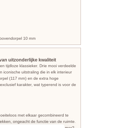
en bovendorpel 10 mm
n uitzonderlijke kwaliteit
en tijdloze klassieker. Drie mooi verdeelde
conische uitstraling die in elk interieur
dorpel (117 mm) en de extra hoge
xclusief karakter, wat typerend is voor de
moeiteloos met elkaar gecombineerd te
rekken, ongeacht de functie van de ruimte.
y gewenst is, zoals de wc of slaapkamer?