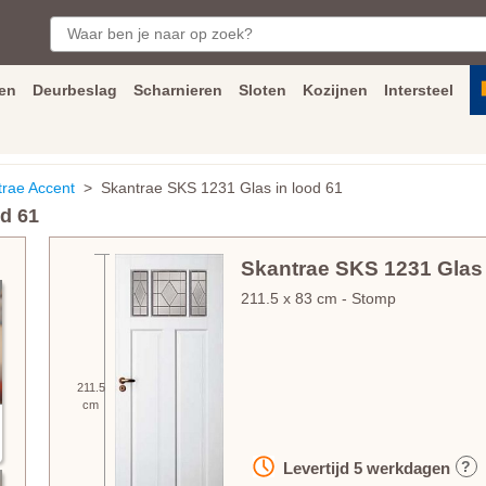
en
Deurbeslag
Scharnieren
Sloten
Kozijnen
Intersteel
ngen
Inmeet
en
montage
service
Bezorging
tot achter de voorde
trae Accent
> Skantrae SKS 1231 Glas in lood 61
od 61
Skantrae SKS 1231 Glas 
211.5
x
83
cm
- Stomp
211.5
cm
?
Levertijd
5
werkdagen