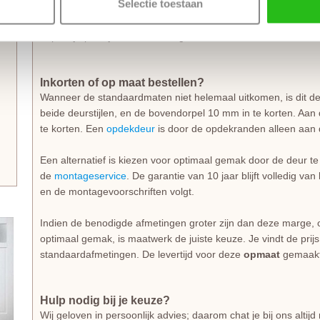
n
Selectie toestaan
Hierdoor hang je de deur snel en probleemloos in het kozijn. L
goed op de
draairichting
. Voor een
stompe deur
is de draairich
bepaal je pas tijdens de montage.
Inkorten of op maat bestellen?
Wanneer de standaardmaten niet helemaal uitkomen, is dit de
beide deurstijlen, en de bovendorpel 10 mm in te korten. Aan 
te korten. Een
opdekdeur
is door de opdekranden alleen aan d
Een alternatief is kiezen voor optimaal gemak door de deur t
de
montageservice
. De garantie van 10 jaar blijft volledig va
en de montagevoorschriften volgt.
Indien de benodigde afmetingen groter zijn dan deze marge, 
optimaal gemak, is maatwerk de juiste keuze. Je vindt de prij
standaardafmetingen. De levertijd voor deze
opmaat
gemaakt
Hulp nodig bij je keuze?
Wij geloven in persoonlijk advies; daarom chat je bij ons alti