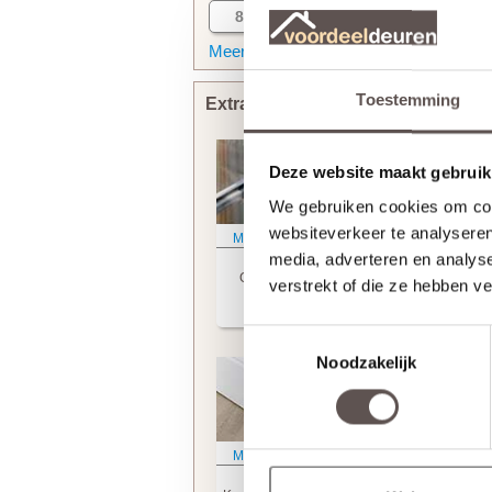
88
93
Meer informatie
Toestemming
Extra bewerkingen toevoegen
Deze website maakt gebruik
We gebruiken cookies om cont
websiteverkeer te analyseren
Meer informatie
Meer informatie
media, adverteren en analys
Skantrae
Skantrae
Glasmontage
Tochtvaldorpel
verstrekt of die ze hebben v
(+ € 69.95)
(+ € 99.95)
Toestemmingsselectie
Noodzakelijk
Meer informatie
Meer informatie
Skantrae
Skantrae