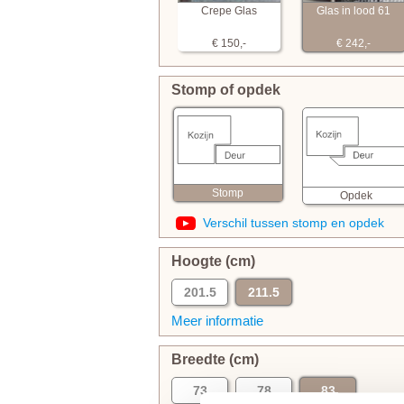
Crepe Glas
Glas in lood 61
€ 150,-
€ 242,-
Stomp of opdek
Stomp
Opdek
Verschil tussen stomp en opdek
Hoogte (cm)
201.5
211.5
Meer informatie
Breedte (cm)
73
78
83