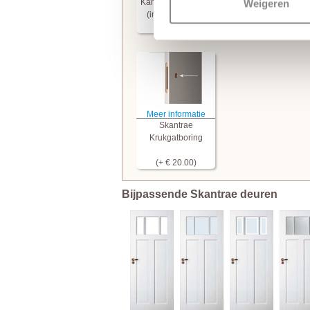
Kantschuifsysteem
Scharnierinkrozinge
Weigeren
(incl. frezingen)
(+ € 99.95)
(+ € 23.00)
Meer informatie
Skantrae
Krukgatboring
(+ € 20.00)
Bijpassende Skantrae deuren