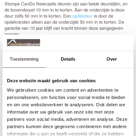
Stompe CanDo Newcastle deuren zijn aan beide deurstijlen, en
de bovendorpel 10 mm in te korten. Aan de onderzijde is deze
deur zelfs 50 mm in te korten. Een
opdekdeur
is door de
opdekranden alleen aan de onderzijde 50 mm in te korten. De
garantie van 10 jaar blijft van kracht binnen deze aangegeven
marges.
Maatwerk is mogelijk als de gewenste afmeting meer afwijkt dan
de aangegeven marges of als je kiest voor het gemak van deuren
op maat. De prijs en keuze voor maatwerk zijn zichtbaar onder de
Toestemming
Details
Over
beschikbare afmetingen. De levertijd voor maatwerkdeuren is 29
werkdagen.
Deze website maakt gebruik van cookies
Thuisbezorgd in slechts 5 werkdagen
(Bewerkingen zoals een extra tochtvaldorpel verlengt de levertijd
We gebruiken cookies om content en advertenties te
met 3 werkdagen)
personaliseren, om functies voor social media te bieden
en om ons websiteverkeer te analyseren. Ook delen we
Bekijk de video over de deuren uit de Dimension collectie:
informatie over uw gebruik van onze site met onze
partners voor social media, adverteren en analyse. Deze
partners kunnen deze gegevens combineren met andere
informatie die u aan ze heeft verstrekt of die ze hebben