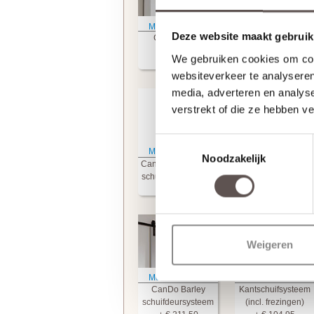
Meer informatie
Meer informatie
Deze website maakt gebruik
CanDo Riley
CanDo Cattle RVS
afwerkkoof
schuifdeurkommen
We gebruiken cookies om cont
+ € 119,95
+ € 67.50
websiteverkeer te analyseren
media, adverteren en analys
verstrekt of die ze hebben v
Toestemmingsselectie
Meer informatie
Meer informatie
Noodzakelijk
CanDo Cattle Zwart
CanDo Riley
schuifdeurkommen
schuifdeursysteem
+ € 94,50
+ € 209,95
Weigeren
Meer informatie
Meer informatie
CanDo Barley
Kantschuifsysteem
schuifdeursysteem
(incl. frezingen)