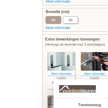
Meer informatie
Breedte (cm)
83
88
Meer informatie
Extra bewerkingen toevoegen
(Verlengt de levertijd met 3 werkdagen)
Meer informatie
Meer informatie
CanDo
CanDo
tochtvaldorpel
glasmontage
+ € 94,95
+ € 54,95
Toestemming