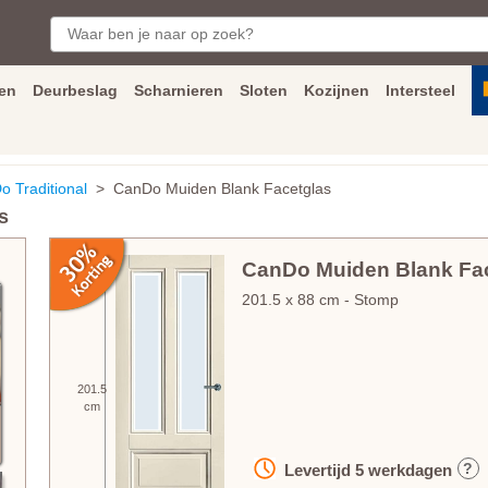
en
Deurbeslag
Scharnieren
Sloten
Kozijnen
Intersteel
ngen
Inmeet
en
montage
service
Bezorging
tot achter de voorde
 Traditional
> CanDo Muiden Blank Facetglas
s
CanDo Muiden Blank Fa
201.5
x
88
cm
- Stomp
201.5
cm
?
Levertijd
5
werkdagen