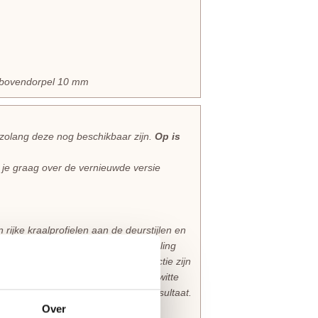
en bovendorpel 10 mm
 zolang deze nog beschikbaar zijn.
Op is
e je graag over de vernieuwde versie
ijke kraalprofielen aan de deurstijlen en
at garant voor een klassieke uitstraling
l
collectie. Alle deuren uit deze collectie zijn
ijn rondom voorbehandeld met een witte
 het advies voor het mooiste eindresultaat.
Over