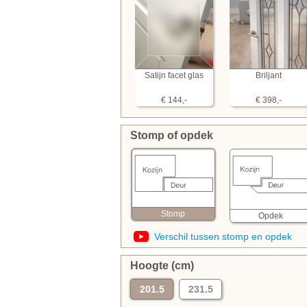
Satijn facet glas
Briljant
€ 144,-
€ 398,-
Stomp of opdek
Stomp
Opdek
Verschil tussen stomp en opdek
Hoogte (cm)
201.5
231.5