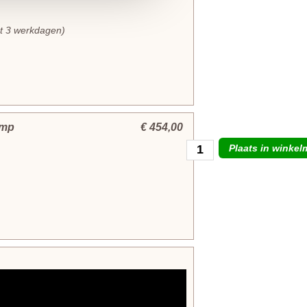
et 3 werkdagen)
omp
€ 454,00
Plaats in winke