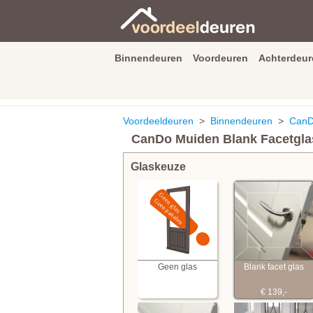
Binnendeuren
Voordeuren
Achterdeur
9.3
/
10
van
2590
beoordeli
Voordeeldeuren
>
Binnendeuren
>
CanDo
CanDo Muiden Blank Facetgla
Glaskeuze
Geen glas
Blank facet glas
€ 139,-