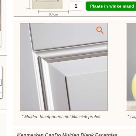
Plaats in winkelmand
88 cm
* Muiden facetpaneel met klassiek profiel
* Ui
Kenmerken CanDo Muiden Blank Facetglas