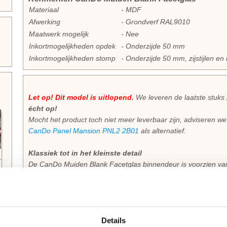
Materiaal
- MDF
Afwerking
- Grondverf RAL9010
Maatwerk mogelijk
- Nee
Inkortmogelijkheden opdek
- Onderzijde 50 mm
Inkortmogelijkheden stomp
- Onderzijde 50 mm, zijstijlen 
Let op! Dit model is uitlopend.
We leveren de laatste stuks
écht op!
Mocht het product toch niet meer leverbaar zijn, adviseren w
CanDo Panel Mansion PNL2 2B01
als alternatief.
Klassiek tot in het kleinste detail
De CanDo Muiden Blank Facetglas binnendeur is voorzien van r
rondom het facetpaneel aan de onderzijde van de deur. Dit sta
wat kenmerkend is voor alle deuren uit de
CanDo Traditiona
perfect te combineren met elkaar. Deze sterke MDF-deuren z
grondverf. Licht opschuren, ontvetten en tweemaal aflakken is
Details