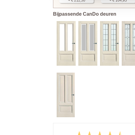
+ € 211,50
+ € 104,95
Bijpassende CanDo deuren