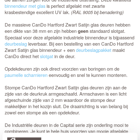
binnendeur met glas
is perfect afgelakt met zwarte
krasbestendige excellent UV lak.
(RAL 9005 bij benadering)
De massieve CanDo Hartford Zwart Satijn glas deuren hebben
een dikte van 38 mm en zijn hebben
standaard slotgat.
geen
Speciaal voor deze afgelakte industriele binnendeur is bijpassend
deurbeslag
leverbaar. Bij een bestelling van een CanDo Hartford
Zwart Satijn glas binnendeur + een
deurbeslagpakket
maakt
CanDo direct het
slotgat
in de deur.
Opdekdeuren zijn ook direct voorzien van boringen om de
paumelle scharnieren
eenvoudig en snel te kunnen monteren.
Stompe CanDo Hartford Zwart Satijn glas deuren zijn aan de
zijde van de deurkruk armgeschaafd. Armschaven is een licht
afgeschuinde zijde van 2 mm waardoor de stompe deur
makkelijker in het kozijn sluit. De draairichting is van belang bij
zowel een stompe als een opdekdeur.
De Industriële deuren in de Capital serie zijn onderling mooi te
combineren. Je kunt je hele huis voorzien van mooie afgelakte
zwarte deuren
die perfect bij elkaar passen. Deze deur past goed