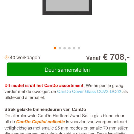
€ 708,-
40 werkdagen
Vanaf
Deur samenstellen
We helpen je graag
Dit model is uit het CanDo assortiment.
verder met de opvolger: de
CanDo Cover Glass COV3 DC02
als
uitstekend alternatief.
Strak gelakte binnendeuren van CanDo
De allernieuwste CanDo Hartford Zwart Satijn glas binnendeur
uit de
is voorzien van voorgemonteerd
CanDo Capital collectie
veiligheidsglas met smalle 25 mm roedes en smalle 70 mm stijlen
die samen zorgen voor de industriële uitstraling. Deze kwaliteits