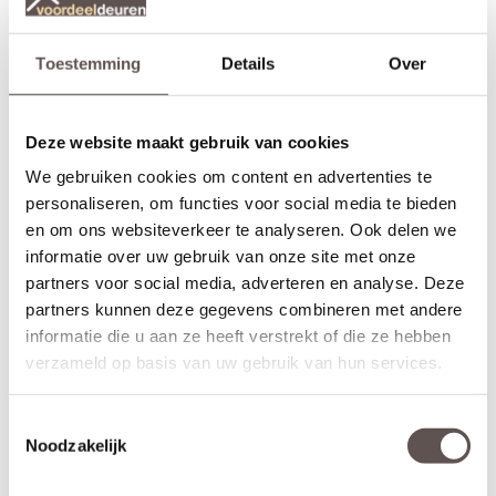
bij de dichte deur
maar ook bij de
CanDo Sheffield,
freeslijndeuren
en de
. Liever
CanDo Concord
CanDo Carson
deze deur in het wit, kijk dan bij de
.
CanDo Hartford Wit
Toestemming
Details
Over
Let op!
Als je geen deurbeslagpakket bij bestelt, boort CanDo het slotgat
Deze website maakt gebruik van cookies
dus ook
in, dit zul je dus indien nodig zelf in moeten frezen.
niet
Standaard sloten en deurbeslag past niet op de smalle
We gebruiken cookies om content en advertenties te
deurstijlen!
personaliseren, om functies voor social media te bieden
en om ons websiteverkeer te analyseren. Ook delen we
Zelf passend maken of op maat bestellen
informatie over uw gebruik van onze site met onze
Stompe CanDo Hartford Zwart Satijn glas deuren zijn aan beide
deurstijlen, de bovendorpel en onderdorpel 5 mm in te korten.
partners voor social media, adverteren en analyse. Deze
Een
opdekdeur
is door de opdekranden alleen aan de onderzijde
partners kunnen deze gegevens combineren met andere
5 mm in te korten. De garantie van 10 jaar blijft van kracht binnen
informatie die u aan ze heeft verstrekt of die ze hebben
deze aangegeven marges. Maatwerk is voor deze deur niet
verzameld op basis van uw gebruik van hun services.
mogelijk.
Let op!
Toestemmingsselectie
Controleer nogmaals goed de gekozen afmetingen, kleur en
Noodzakelijk
uitvoering. CanDo Hartford Zwart Satijn glas deuren kunnen niet
geruild, geannuleerd of retour gebracht worden.