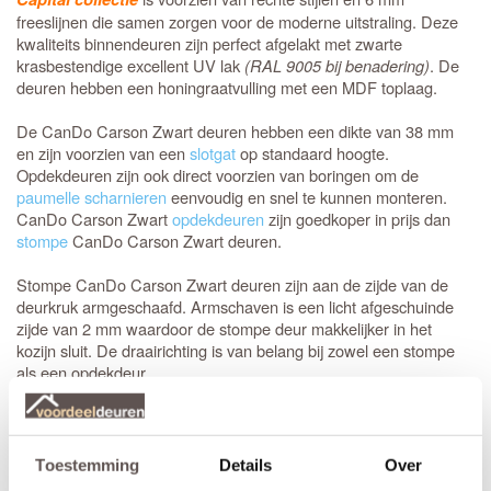
freeslijnen die samen zorgen voor de moderne uitstraling. Deze
kwaliteits binnendeuren zijn perfect afgelakt met zwarte
krasbestendige excellent UV lak
(RAL 9005 bij benadering)
. De
deuren hebben een honingraatvulling met een MDF toplaag.
De CanDo Carson Zwart deuren hebben een dikte van 38 mm
en zijn voorzien van een
slotgat
op standaard hoogte.
Opdekdeuren zijn ook direct voorzien van boringen om de
paumelle scharnieren
eenvoudig en snel te kunnen monteren.
CanDo Carson Zwart
opdekdeuren
zijn goedkoper in prijs dan
stompe
CanDo Carson Zwart deuren.
Stompe CanDo Carson Zwart deuren zijn aan de zijde van de
deurkruk armgeschaafd. Armschaven is een licht afgeschuinde
zijde van 2 mm waardoor de stompe deur makkelijker in het
kozijn sluit. De draairichting is van belang bij zowel een stompe
als een opdekdeur.
De Industriële deuren in de Capital serie zijn onderling mooi te
combineren. Je kunt je hele huis voorzien van mooie afgelakte
zwarte deuren
die perfect bij elkaar passen. Een bijpassen
Toestemming
Details
Over
massieve MDF-deur met glas is de
binnendeur.
CanDo Hartford