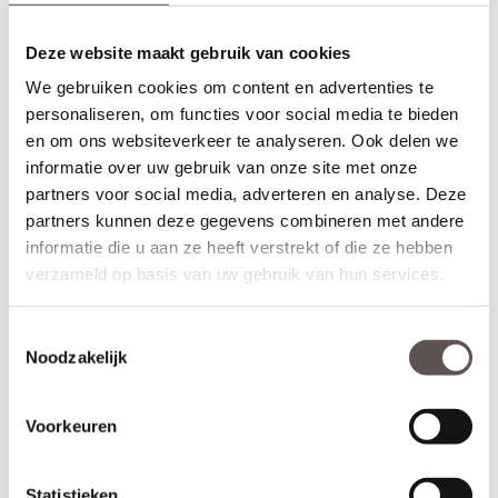
Kant en klaar om afgehangen te worden.
Deze website maakt gebruik van cookies
CanDo Capital deuren worden voorzien van een
slotgat
op
standaard hoogte. Wil je dat jouw nieuwe deuren zo goed als
We gebruiken cookies om content en advertenties te
kant en klaar om afgehangen geleverd worden? Bestel dan een
personaliseren, om functies voor social media te bieden
mooi bijpassend
deurbeslagpakket
. Bestel je een nieuwe deur uit
en om ons websiteverkeer te analyseren. Ook delen we
de Capital collectie in combinatie met een bijpassend
deurbeslag
informatie over uw gebruik van onze site met onze
pakket, dan maakt CanDo de juiste frezingen alvast voor je in de
deur.
partners voor social media, adverteren en analyse. Deze
partners kunnen deze gegevens combineren met andere
Belangrijk!
informatie die u aan ze heeft verstrekt of die ze hebben
Controleer nogmaals goed de gekozen afmetingen en uitvoering.
verzameld op basis van uw gebruik van hun services.
CanDo Carson Zwart afgelakte binnendeuren zijn
maatwerkdeuren en kunnen niet geruild, geannuleerd of retour
gebracht worden. De deur wordt geleverd met 10 jaar garantie.
Toestemmingsselectie
Noodzakelijk
Thuisbezorgd in 60 werkdagen
(Bewerkingen zoals een extra tochtvaldorpel verlengt de levertijd
met 3 werkdagen)
Voorkeuren
Liever niet zo lang wachten op jouw nieuwe deur? Kijk dan bij de
collectie, deze deuren worden kant en klaar
VeraLux Subliem
Statistieken